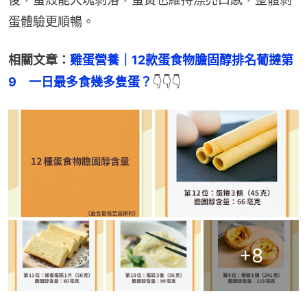
蛋體驗更順暢。
相關文章：
雞蛋營養｜12款蛋食物膽固醇排名葡撻第
9　一日最多食幾多隻蛋？
👇👇👇
+
8