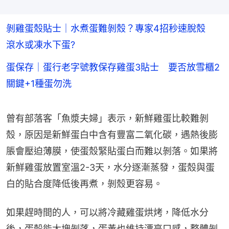
剝雞蛋殼貼士｜水煮蛋難剝殼？專家4招秒速脫殼
滾水或凍水下蛋?
蛋保存｜蛋行老字號教保存雞蛋3貼士 要否放雪櫃2
關鍵+1種蛋勿洗
曾有部落客「魚漿夫婦」表示，新鮮雞蛋比較難剝
殼，原因是新鮮蛋白中含有豐富二氧化碳，遇熱後膨
脹會壓迫薄膜，使蛋殼緊貼蛋白而難以剝落。如果將
新鮮雞蛋放置室溫2-3天，水分逐漸蒸發，蛋殼與蛋
白的貼合度降低後再煮，剝殼更容易。
如果趕時間的人，可以將冷藏雞蛋烘烤，降低水分
後，蛋殼能大塊剝落，蛋黃也維持漂亮口感，整體剝