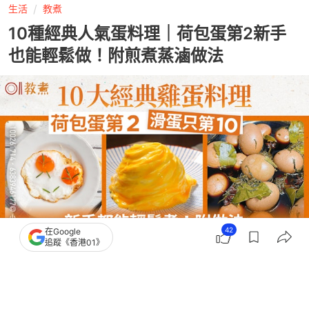
生活
教煮
10種經典人氣蛋料理｜荷包蛋第2新手
也能輕鬆做！附煎煮蒸滷做法
42
在Google
追蹤《香港01》
撰文：
網路溫度計DailyView
出版：
2026-04-16 17:03
更新：
2026-04-16 17:03