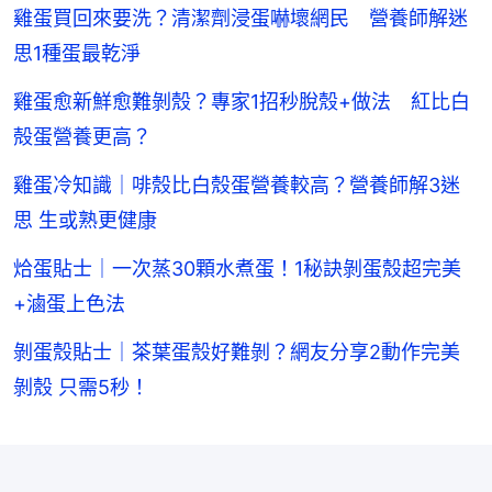
雞蛋買回來要洗？清潔劑浸蛋嚇壞網民 營養師解迷
思1種蛋最乾淨
雞蛋愈新鮮愈難剝殼？專家1招秒脫殼+做法 紅比白
殻蛋營養更高？
雞蛋冷知識｜啡殼比白殼蛋營養較高？營養師解3迷
思 生或熟更健康
烚蛋貼士｜一次蒸30顆水煮蛋！1秘訣剝蛋殼超完美
+滷蛋上色法
剝蛋殼貼士｜茶葉蛋殼好難剝？網友分享2動作完美
剝殼 只需5秒！