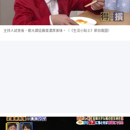
主持人試食後，都大讚這雞蛋濃厚美味。（《生活小貼士》節目截圖）