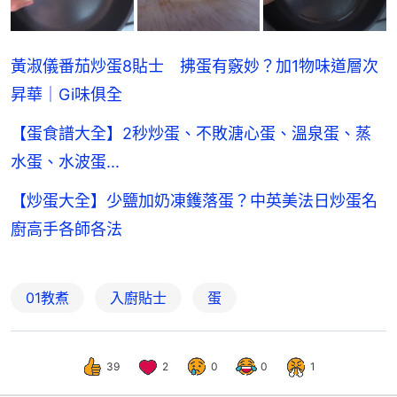
黃淑儀番茄炒蛋8貼士 拂蛋有竅妙？加1物味道層次
昇華｜Gi味俱全
【蛋食譜大全】2秒炒蛋、不敗溏心蛋、溫泉蛋、蒸
水蛋、水波蛋...
【炒蛋大全】少鹽加奶凍鑊落蛋？中英美法日炒蛋名
廚高手各師各法
01教煮
入廚貼士
蛋
39
2
0
0
1