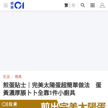
繁
|
简
生活
教煮
煎蛋貼士｜完美太陽蛋超簡單做法 蛋
黃濃厚脹卜卜全靠1件小廚具