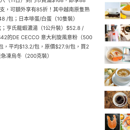
六（11日）到門市買滿$168，即享88
6支，可額外享有85折！其中越南原隻熟
148 /包；日本啡蛋/白蛋（10隻裝）
盒；亨氏龍蝦濃湯（1公升裝）$52.8 /
42的DE CECCO 意大利旋風意粉（500
，平均$13.2/包，原價$27.9/包，買2
 岐急凍烏冬（200克裝）