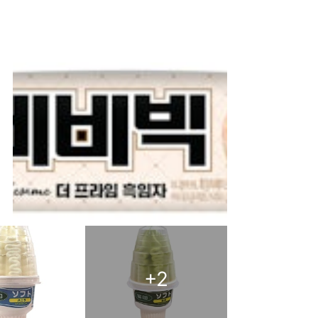
+
2
2　領券連結
100克裝），送總值$235贈品，包括：
價值$37），出前一 麻油麵5包裝（價值