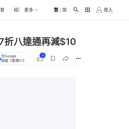
育
經濟
更多
01深圳
繁
觀點
|
简
健康
好食玩飛
登入
女
 77折八達通再減$10
13
在Google
追蹤《香港01》