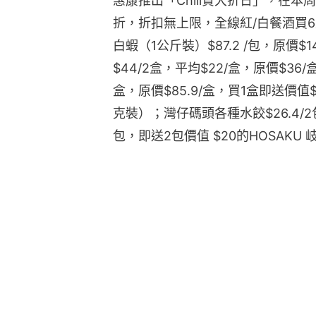
惠康推出「Chill賞大折日」，在本周
折，折扣無上限，全線紅/白餐酒買
白蝦（1公斤裝）$87.2 /包，原價$
$44/2盒，平均$22/盒，原價$36/
盒，原價$85.9/盒，買1盒即送價值$
克裝）；灣仔碼頭各種水餃$26.4/2包
包，即送2包價值 $20的HOSAKU