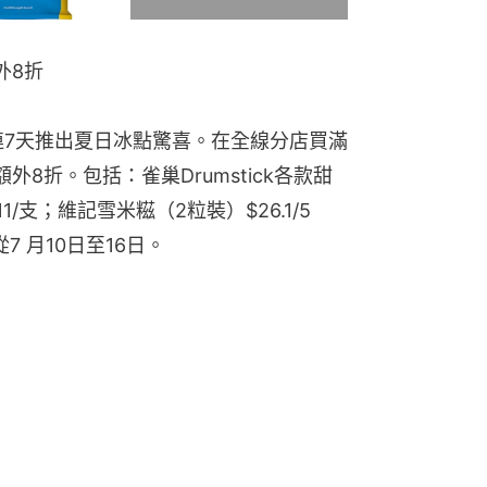
外8折
連7天推出夏日冰點驚喜。在全線分店買滿
8折。包括：雀巢Drumstick各款甜
11/支；維記雪米糍（2粒裝）$26.1/5
從7 月10日至16日。