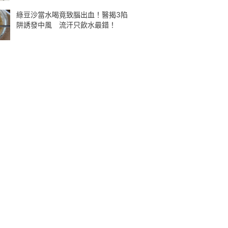
綠豆沙當水喝竟致腦出血！醫揭3陷
阱誘發中風 流汗只飲水最錯！