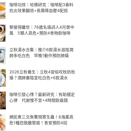
咖啡功效｜哈佛研究：咖啡配3香料
抗炎效果翻倍+長壽降血壓4配搭
黎彼得離世｜76歲名填詞人4月曾中
風 5類人高危+預防4食物飲咖啡
立秋湯水合集｜推介6款湯水滋陰潤
肺多吃白色 早晚1動作預防肺燥
2026立秋養生｜立秋4習俗咬秋防秋
燥？潤肺養陰宜吃白色+6款湯水
咖啡引發心悸？最新研究：有助穩定
心律 代謝慢不宜+4時間飲最錯
網民煮三文魚驚現寄生蟲！8海產高
危1種恐致膽管癌！食安預防4招