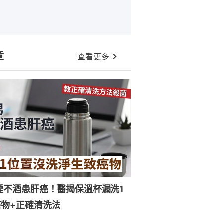
章
查看更多
煙不酒患肝癌！醫揭保溫杯漏洗1
物+正確清洗法