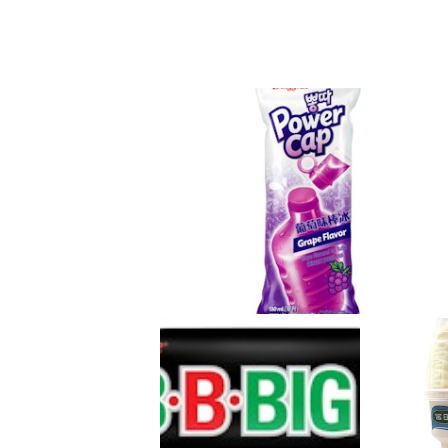
惠康超市｜開心購物節滿$150減$1
此外，買4支舒適達精選單支裝牙膏（
獅球嘜 純正粟米油600毫升裝1支（
$25）。活動期從7 月10日至16日。