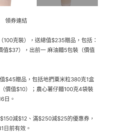
值$45贈品，包括地捫粟米粒380克1盒
支（價值$10）；農心薯仔麵100克4袋裝
16日。
50減$12、滿$250減$25的優惠券，
31日前有效。