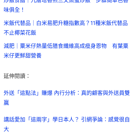
炒飯食譜｜九層塔香煎三文魚蛋炒飯 步驟簡單色香
味俱全！
米飯代替品｜白米易肥升糖指數高？11種米飯代替品
不止椰菜花飯
減肥｜粟米仔熱量低膳食纖維高成瘦身恩物 有葉粟
米仔更鮮甜營養
延伸閱讀：
外送「這點法」賺爆 內行分析：真的顧客與外送員雙
贏
講話愛加「這兩字」學日本人？ 引網爭論：感覺很自
大