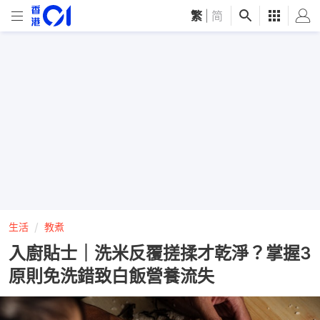
繁
|
简
生活
教煮
入廚貼士｜洗米反覆搓揉才乾淨？掌握3
原則免洗錯致白飯營養流失