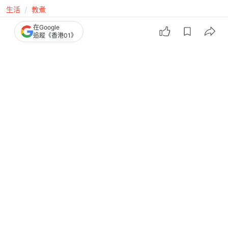
生活
教煮
米含重金屬傷肝腎恐致5癌症！專家教正
在Google
追蹤《香港01》
確洗米減風險 飯煲洗米最錯
撰文：
中天新聞網
出版：
2026-06-21 17:02
更新：
2026-06-21 17:02