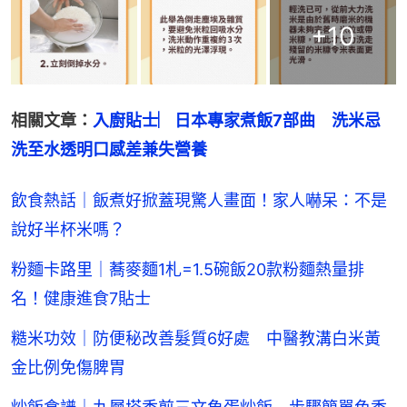
+
10
相關文章：
入廚貼士︳日本專家煮飯7部曲　洗米忌
洗至水透明口感差兼失營養
飲食熱話｜飯煮好掀蓋現驚人畫面！家人嚇呆：不是
說好半杯米嗎？
粉麵卡路里｜蕎麥麵1札=1.5碗飯20款粉麵熱量排
名！健康進食7貼士
糙米功效｜防便秘改善髮質6好處 中醫教溝白米黃
金比例免傷脾胃