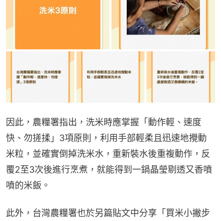
因此，農糧署指出，洗米時應掌握「動作輕、速度
快、勿搓揉」3項原則，利用手部輕柔且迅速地攪動
米粒，並確實倒掉洗米水，重新裝水後重複動作，反
覆2至3次後進行烹煮，就能得到一鍋晶瑩剔透又香噴
噴的米飯。
此外，台灣農糧署也於另篇貼文中分享「買米小撇步