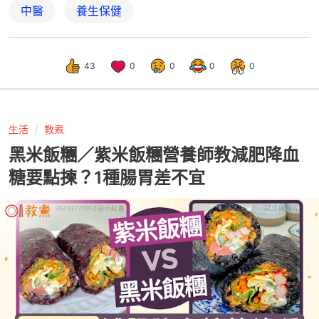
中醫
養生保健
43
0
0
0
0
生活
教煮
黑米飯糰／紫米飯糰營養師教減肥降血
糖要點揀？1種腸胃差不宜