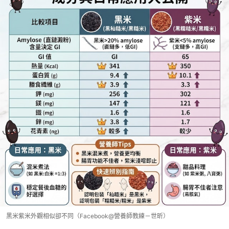
黑米紫米外觀相似卻不同（Facebook@營養師教練－世昕）