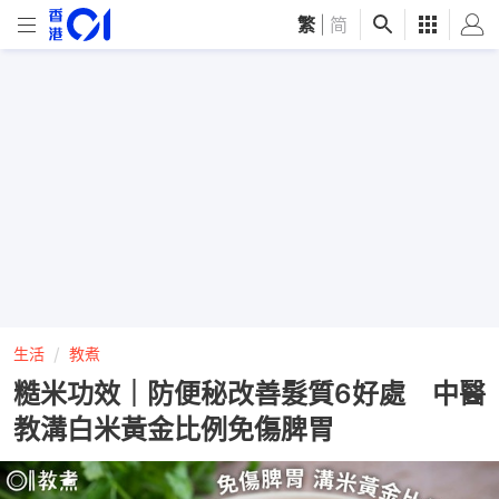
繁
|
简
生活
教煮
糙米功效｜防便秘改善髮質6好處 中醫
教溝白米黃金比例免傷脾胃