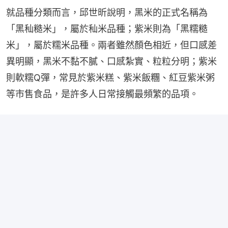
就品種分類而言，邱世昕說明，黑米的正式名稱為
「黑秈糙米」，屬於秈米品種；紫米則為「黑糯糙
米」，屬於糯米品種。兩者雖然顏色相近，但口感差
異明顯，黑米不黏不膩、口感紮實、粒粒分明；紫米
則軟糯Q彈，常見於紫米糕、紫米飯糰、紅豆紫米粥
等市售食品，是許多人日常接觸最頻繁的品項。