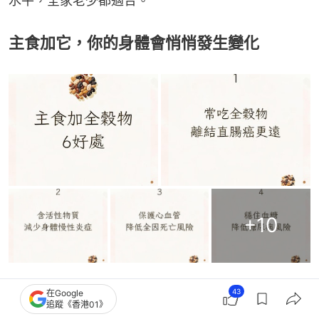
水平，全家老少都適合。
主食加它，你的身體會悄悄發生變化
+
10
多加的這一「物」，到底是什麼？就是——全穀物。
43
在Google
追蹤《香港01》
中國國家衛生健康委在2025年發布的健康飲食核心訊