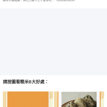
糙米外層粗糙，消化力差人士不宜多吃。（shutterstock）
請按圖看糙米6大好處：