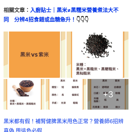
相關文章：
入廚貼士｜黑米≠黑糯米營養煮法大不
同　分辨4招食錯或血糖急升！
👇👇👇
+
3
黑米都有假！補腎健脾黑米甩色正常？營養師6招辨
真偽 甩這色必假