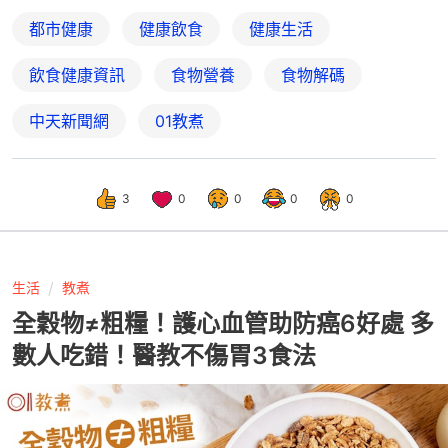
都市健康
健康飲食
健康生活
飲食健康資訊
食物營養
食物解碼
中天新聞網
01教煮
3
0
0
0
0
生活
教煮
全穀物≠粗糧！護心血管助防癌6好處 多
數人吃錯！醫教不傷胃3食法