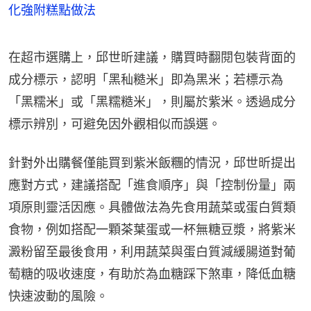
化強附糕點做法
在超市選購上，邱世昕建議，購買時翻閱包裝背面的
成分標示，認明「黑秈糙米」即為黑米；若標示為
「黑糯米」或「黑糯糙米」，則屬於紫米。透過成分
標示辨別，可避免因外觀相似而誤選。
針對外出購餐僅能買到紫米飯糰的情況，邱世昕提出
應對方式，建議搭配「進食順序」與「控制份量」兩
項原則靈活因應。具體做法為先食用蔬菜或蛋白質類
食物，例如搭配一顆茶葉蛋或一杯無糖豆漿，將紫米
澱粉留至最後食用，利用蔬菜與蛋白質減緩腸道對葡
萄糖的吸收速度，有助於為血糖踩下煞車，降低血糖
快速波動的風險。