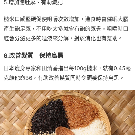
5.增加飽肚感、有助減肥
糙米口感堅硬促使咀嚼次數增加，進食時會催眠大腦
產生飽足感，不用吃太多就會有飽的感覺。咀嚼時口
腔會分泌更多的唾液來分解，對於消化也有幫助。
6.改善髮質 保持烏黑
日本瘦身專家和田清香指出每100g糙米，就有0.45毫
克維他命B6，有助改善髮質同時令頭髮保持烏黑。