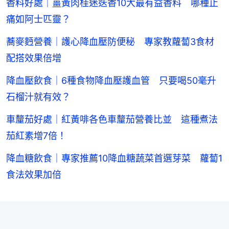
香料好處｜薑黃肉桂迷迭香10大最有益香料 哪種止
痛如阿士匹靈？
蕎麥麪營養｜護心降血壓防便秘 專家教蘿蔔3食材
配搭效果倍增
降血壓飲食｜6種食物降血壓護血管 只要喝50毫升
石榴汁就有效？
車釐茄好處｜紅黃啡各色車釐茄營養比並 這種煮法
茄紅素增7倍！
降血糖飲食｜專家推薦10降血糖蔬菜首選芽菜 蘿蔔1
食法效果加倍