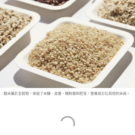
糙米屬於全穀物，保留了米糠、皮層、糊粉層和胚芽，營養成分比其他的米高。