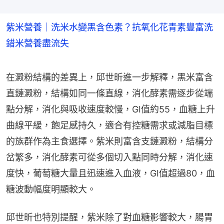
紫米營養｜洗米水變黑含色素？抗氧化花青素豐富洗
錯米營養盡流失
在澱粉結構的差異上，邱世昕進一步解釋，黑米富含
直鏈澱粉，結構如同一條直線，消化酵素需逐步從端
點分解，消化與吸收速度較慢，GI值約55，血糖上升
曲線平緩，飽足感持久，適合有控糖需求或減脂目標
的族群作為主食選擇。紫米則富含支鏈澱粉，結構分
岔繁多，消化酵素可從多個切入點同時分解，消化速
度快，葡萄糖大量且迅速進入血液，GI值超過80，血
糖波動幅度明顯較大。
邱世昕也特別提醒，紫米除了對血糖影響較大，腸胃