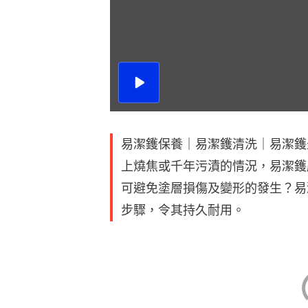
播
放
影
片
易潔鑊保養｜易潔鑊清洗｜易潔鑊
上燒焦或千年污漬的情況，易潔鑊
可避免塗層損傷及變形的發生？易
步驟，令其持久耐用。