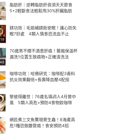
脂肪肝｜逆轉脂肪肝毋須天天節食
5+2輕斷食法輕鬆甩30%肝臟脂肪
鎂功效｜毛姐補鎂助安眠！護心防失
眠7好處 4類人慎食恐流血不止
:19
70歲男不煙不酒患肝癌！醫揭保溫杯
漏洗1位置生致癌物+正確清洗法
:48
咖啡功效｜哈佛研究：咖啡配3香料
抗炎效果翻倍+長壽降血壓4配搭
黎彼得離世｜76歲名填詞人4月曾中
風 5類人高危+預防4食物飲咖啡
網民煮三文魚驚現寄生蟲！8海產高
危1種恐致膽管癌！食安預防4招