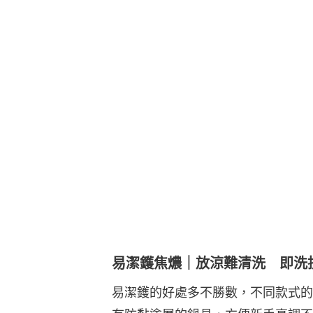
易潔鑊焦燶｜放涼難清洗 即洗
易潔鑊的好處多不勝數，不同款式的