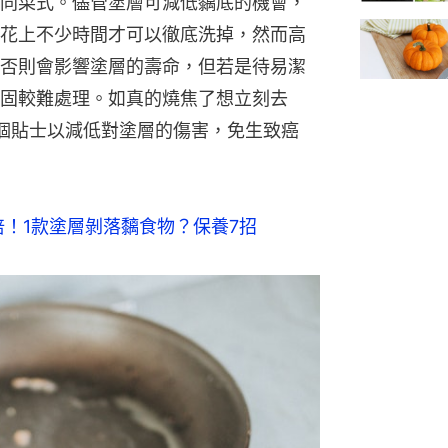
同菜式。儘管塗層可減低黐底的機會，
花上不少時間才可以徹底洗掉，然而高
否則會影響塗層的壽命，但若是待易潔
固較難處理。如真的燒焦了想立刻去
個貼士以減低對塗層的傷害，免生致癌
倍！1款塗層剝落黐食物？保養7招