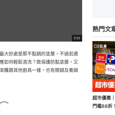
熱門文
0:53
總
共
時
間
最大好處是那不黏鍋的塗層，不過若遇
應如何輕鬆清洗？既保護防黏塗層，又
潔鑊跟其他廚具一樣，也有開鍋及養鍋
超市優惠｜
門檻88折