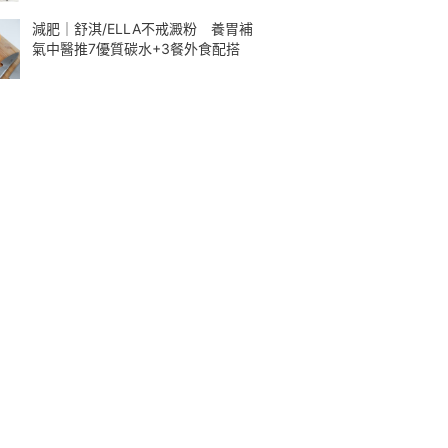
減肥｜舒淇/ELLA不戒澱粉 養胃補
氣中醫推7優質碳水+3餐外食配搭