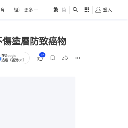
育
經濟
更多
01深圳
繁
觀點
|
简
健康
好食玩飛
登入
女
不傷塗層防致癌物
72
在Google
追蹤《香港01》