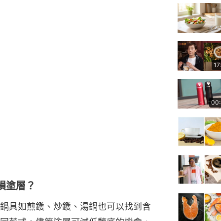
17
00
損塗層？
鍋具如煎鑊、炒鑊、湯鍋也可以找到含