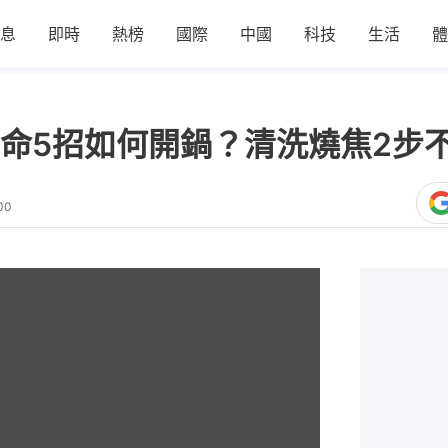
息
即時
熱榜
國際
中國
科技
生活
體
命5招如何開鍋？清洗燒焦2步
00