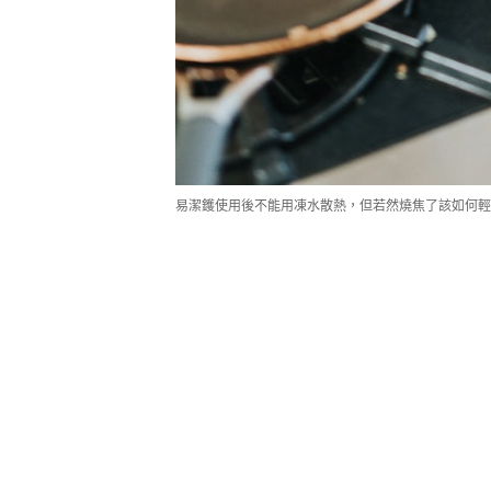
易潔鑊使用後不能用凍水散熱，但若然燒焦了該如何輕鬆清洗同