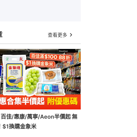
章
查看更多
百佳/惠康/萬寧/Aeon半價起 無
！$1換購金象米