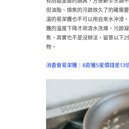
有防黏塗層的鍋具，方便新手烹調不
但油脂、燒焦的污跡放久了的確需要
溫的易潔鑊也不可以用自來水沖浸，
鑊的溫度下降才用清水洗滌，污跡凝
焦，其實也不是沒辦法，留意以下2
物。
消委會易潔鑊｜8款獲5星價錢差13