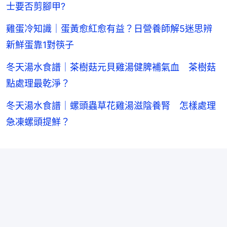
士要否剪腳甲?
雞蛋冷知識｜蛋黃愈紅愈有益？日營養師解5迷思辨
新鮮蛋靠1對筷子
冬天湯水食譜｜茶樹菇元貝雞湯健脾補氣血 茶樹菇
點處理最乾淨？
冬天湯水食譜｜螺頭蟲草花雞湯滋陰養腎 怎樣處理
急凍螺頭提鮮？