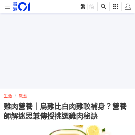
繁
|
简
生活
教煮
雞肉營養｜烏雞比白肉雞較補身？營養
師解迷思兼傳授挑選雞肉秘訣