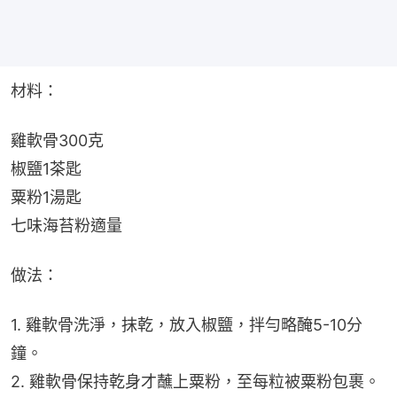
材料：
雞軟骨300克
椒鹽1茶匙
粟粉1湯匙
七味海苔粉適量
做法：
1. 雞軟骨洗淨，抹乾，放入椒鹽，拌勻略醃5-10分
鐘。
2. 雞軟骨保持乾身才蘸上粟粉，至每粒被粟粉包裹。