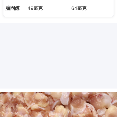
膽固醇
49毫克
64毫克