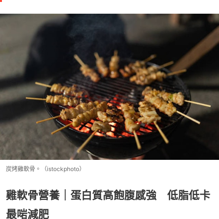
炭烤雞軟骨。（istockphoto）
雞軟骨營養｜蛋白質高飽腹感強 低脂低卡
最啱減肥