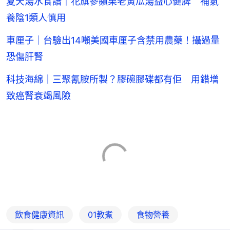
夏天湯水食譜｜花旗參蘋果老黃瓜湯益心健脾 補氣
養陰1類人慎用
車厘子｜台驗出14噸美國車厘子含禁用農藥！攝過量
恐傷肝腎
科技海綿｜三聚氰胺所製？膠碗膠碟都有佢 用錯增
致癌腎衰竭風險
飲食健康資訊
01教煮
食物營養