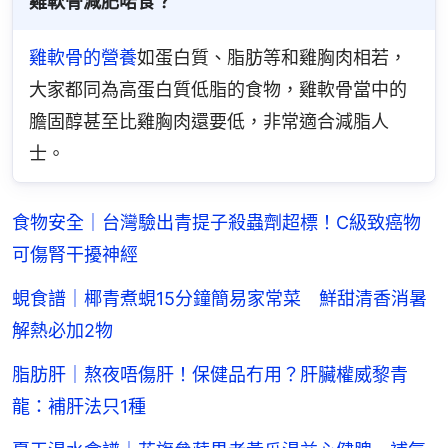
雞軟骨減肥啱食？
雞軟骨的營養
如蛋白質、脂肪等和雞胸肉相若，
大家都同為高蛋白質低脂的食物，雞軟骨當中的
膽固醇甚至比雞胸肉還要低，非常適合減脂人
士。
食物安全｜台灣驗出青提子殺蟲劑超標！C級致癌物
可傷腎干擾神經
蜆食譜｜椰青煮蜆15分鐘簡易家常菜 鮮甜清香消暑
解熱必加2物
脂肪肝｜熬夜唔傷肝！保健品冇用？肝臟權威黎青
龍：補肝法只1種