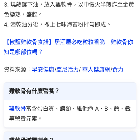
3. 燒熱鑊下油，放入雞軟骨，以中慢火半煎炸至金黃
色變熟，盛起。
4. 瀝乾油分後，撒上七味海苔粉拌勻即成。
【椒鹽雞軟骨食譜】居酒屋必吃粒粒香脆　雞軟骨你
知是哪部位嗎？
資料來源：
早安健康
/
亞尼活力
/ 
華人健康網
/
食力
雞軟骨有什麼營養？
雞軟骨
富含蛋白質、醣類、維他命 A、B、鈣、鐵
等營養元素。