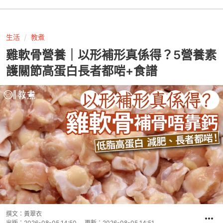
生活
教煮
雞軟骨營養｜以形補形真係得？5營養素
護關節高蛋白長者都啱+食譜
撰文：
黃翠衣
出版：
2026-08-05 14:50
更新：
2026-08-05 14:51