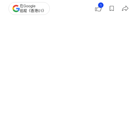
營養
1
在Google
追蹤《香港01》
21
0
0
0
0
觀點
01論壇
醫善同行｜拆解「雞胸肉增肌減脂」的
迷思