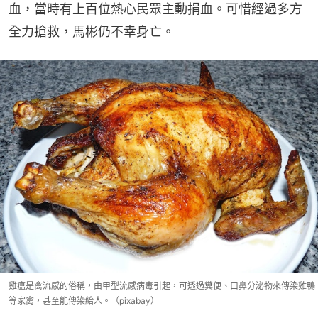
血，當時有上百位熱心民眾主動捐血。可惜經過多方
全力搶救，馬彬仍不幸身亡。
雞瘟是禽流感的俗稱，由甲型流感病毒引起，可透過糞便、口鼻分泌物來傳染雞鴨
等家禽，甚至能傳染給人。（pixabay）