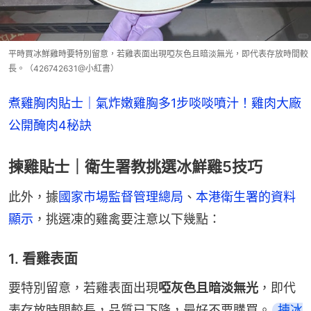
平時買冰鮮雞時要特別留意，若雞表面出現啞灰色且暗淡無光，即代表存放時間較
長。（426742631@小紅書）
煮雞胸肉貼士｜氣炸嫩雞胸多1步啖啖噴汁！雞肉大廠
公開醃肉4秘訣
揀雞貼士｜衛生署教挑選冰鮮雞5技巧
此外，據
國家市場監督管理總局
、
本港衛生署的資料
顯示
，挑選凍的雞禽要注意以下幾點：
1. 看雞表面
要特別留意，若雞表面出現
啞灰色且暗淡無光
，即代
表存放時間較長，品質已下降，最好不要購買。
揀冰