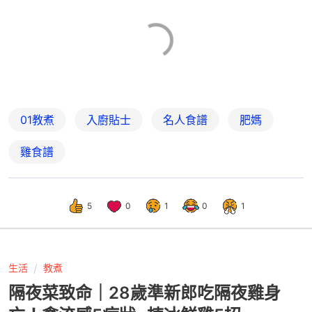
01教煮
入廚貼士
名人食譜
肥媽
雞食譜
5
0
1
0
1
生活
教煮
隔夜菜致命｜28歲準新郎吃隔夜雞身