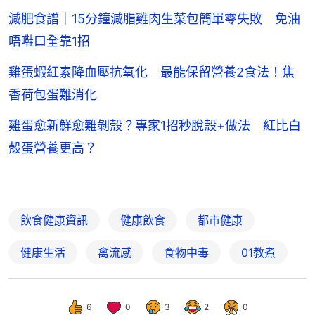
減肥食譜｜15分鐘減脂雞肉生菜包簡單零失敗 免油
唔嚡口全靠1招
雞蛋蝦紅素降血壓抗氧化 最能保留營養2食法！焦
香荷包蛋難消化
雞蛋愈新鮮愈難剝殼？專家1招秒脫殼+做法 紅比白
殻蛋營養更高？
飲食健康資訊
健康飲食
都市健康
健康生活
禽流感
食物中毒
01教煮
6
0
3
2
0