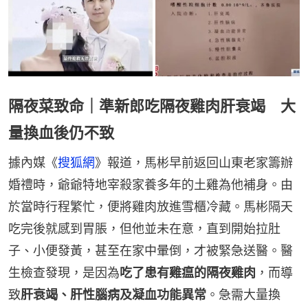
隔夜菜致命｜準新郎吃隔夜雞肉肝衰竭 大
量換血後仍不致
據內媒《
搜狐網
》報道，馬彬早前返回山東老家籌辦
婚禮時，爺爺特地宰殺家養多年的土雞為他補身。由
於當時行程繁忙，便將雞肉放進雪櫃冷藏。馬彬隔天
吃完後就感到胃脹，但他並未在意，直到開始拉肚
子、小便發黃，甚至在家中暈倒，才被緊急送醫。醫
生檢查發現，是因為
吃了患有雞瘟的隔夜雞肉
，而導
致
肝衰竭、肝性腦病及凝血功能異常
。急需大量換