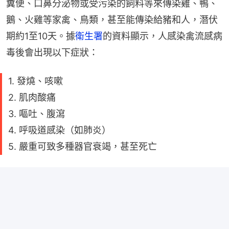
糞便、口鼻分泌物或受污染的飼料等來傳染雞、鴨、
鵝、火雞等家禽、鳥類，甚至能傳染給豬和人，潛伏
期約1至10天。據
衛生署
的資料顯示，人感染禽流感病
毒後會出現以下症狀：
1. 發燒、咳嗽
2. 肌肉酸痛
3. 嘔吐、腹瀉
4. 呼吸道感染（如肺炎）
5. 嚴重可致多種器官衰竭，甚至死亡