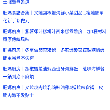
士擺盤無難道
肥媽食譜合集｜叉燒胡椒蟹海鮮小菜甜品...複雜簡單
化新手都做到
肥媽廚房｜紫薯椰汁糕椰汁西米糕零難度 加1種材料
還原傳統風味
肥媽廚房｜冬至做節菜精選 冬菇燜髮菜蠔豉糖醋蝦
簡單易煮不失禮
肥媽廚房｜胡椒蟹蔥油蝦西班牙海鮮飯 惹味海鮮餐
一鍋到底不麻煩
肥媽廚房｜叉燒燒肉燒乳鴿豉油雞4道燒味食譜 皮
脆肉嫩不敗貼士