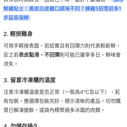
鮮雞貼士｜黃皮白皮雞口感味不同？揀雞5招雪前多1
步延長保鮮
2. 輕按雞身
可用手輕按表面，若結實且有回彈力則代表較新鮮，
反之若
表皮黏滑、不回彈
則可能已屠宰多日，鮮味會
流失。
3. 留意冷凍櫃的溫度
注意冷凍櫃溫度是否正常（一般為4℃及以下），若
有包裝，應選擇包裝完好、標示清晰的產品。切勿購
買已解凍變軟，或袋內積聚過多冰霜的肉類。
4. 勿儲存過久