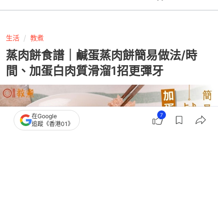
生活
教煮
蒸肉餅食譜｜鹹蛋蒸肉餅簡易做法/時
間、加蛋白肉質滑溜1招更彈牙
7
在Google
追蹤《香港01》
撰文：
黃翠衣