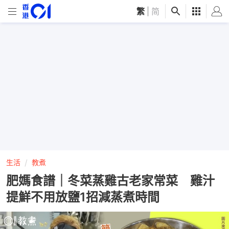
繁
|
简
生活
教煮
肥媽食譜｜冬菜蒸雞古老家常菜 雞汁
提鮮不用放鹽1招減蒸煮時間