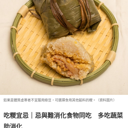
如果是體質虛寒者不宜服用綠豆，可選擇食用其他餡料的糉。（資料圖片）
吃糉宜忌｜忌與難消化食物同吃 多吃蔬菜
助消化