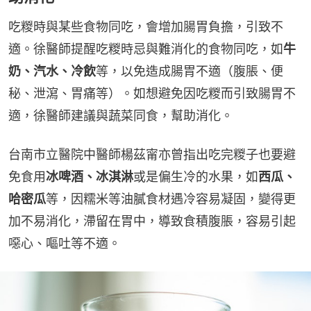
吃糉時與某些食物同吃，會增加腸胃負擔，引致不
適。徐醫師提醒吃糉時忌與難消化的食物同吃，如
牛
奶、汽水、冷飲
等，以免造成腸胃不適（腹脹、便
秘、泄瀉、胃痛等）。如想避免因吃糉而引致腸胃不
適，徐醫師建議與蔬菜同食，幫助消化。
台南市立醫院中醫師楊茲甯亦曾指出吃完糉子也要避
免食用
冰啤酒、冰淇淋
或是偏生冷的水果，如
西瓜、
哈密瓜
等，因糯米等油膩食材遇冷容易凝固，變得更
加不易消化，滯留在胃中，導致食積腹脹，容易引起
噁心、嘔吐等不適。