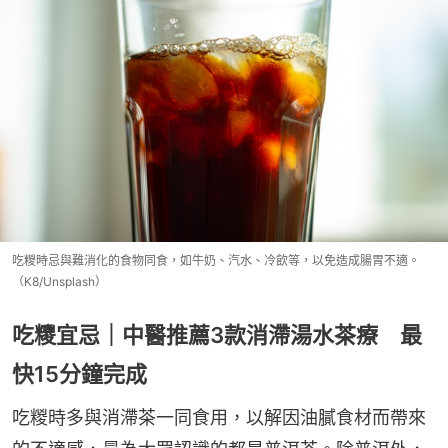
吃糉時忌與難消化的食物同食，如牛奶、汽水、冷飲等，以免造成腸胃不適。
（K8/Unsplash）
吃糭宜忌｜中醫推薦3款消滯湯水茶療 最
快15分鐘完成
吃糉時多與消滯茶一同食用，以解因油膩食材而帶來