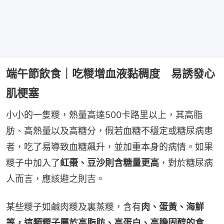
端午節飲食｜吃糉增血液黏稠度 易誘發心
肌梗塞
小小的一隻糉，熱量高達500卡路里以上，其高脂
肪、高熱量以及高糖分，假若血糖不穩定或糖尿病患
者，吃了易導致血糖飆升，並加重本身的病情。如果
糉子中加入了
紅棗、豆沙則含糖量更高
，對於糖尿病
人而言，應該避之則吉。
某些糉子如鹹肉糉及裏蒸糉，含有
肉、蛋黃、海鮮
等，這類糉子屬於高脂肪、高蛋白、高膽固醇的食