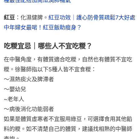
種最佳配搭加南瓜潤肺補氣
紅豆
：化濕健脾。
紅豆功效｜護心防骨質疏鬆7大好處 
中年婦女最啱！紅豆飯助瘦身？
吃糉宜忌｜哪些人不宜吃糉？
在中醫角度，有體質適合吃糉，自然也有體質不宜吃
糉。徐醫師指以下5種人皆不宜食糉：
～濕熱痰火及脾滯者
～嬰幼兒
~老年人
～病後消化功能弱者
如果是體質虛寒者不宜服用綠豆，可選擇食用其他餡
料的糉。如不清楚自己的體質，建議找相熟的中醫師
查詢。