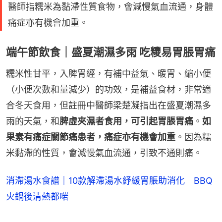
醫師指糯米為黏滯性質食物，會減慢氣血流通，身體
痛症亦有機會加重。
端午節飲食｜盛夏潮濕多雨 吃糭易胃脹胃痛
糯米性甘平，入脾胃經，有補中益氣、暖胃、縮小便
（小便次數和量減少）的功效，是補益食材，非常適
合冬天食用，但註冊中醫師梁楚凝指出在盛夏潮濕多
雨的天氣，和
脾虛夾濕者食用，可引起胃脹胃痛
。
如
果素有痛症關節痛患者，痛症亦有機會加重
。因為糯
米黏滯的性質，會減慢氣血流通，引致不通則痛。
消滯湯水食譜｜10款解滯湯水紓緩胃脹助消化 BBQ
火鍋後清熱都啱