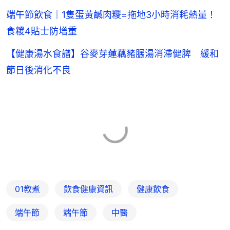
端午節飲食｜1隻蛋黃鹹肉糭=拖地3小時消耗熱量！
食糭4貼士防增重
【健康湯水食譜】谷麥芽蓮藕豬𦟌湯消滯健脾 緩和
節日後消化不良
01教煮
飲食健康資訊
健康飲食
端午節
端午節
中醫