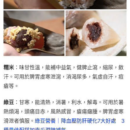
糯米
：味甘性溫，能補中益氣，健脾止瀉，縮尿，斂
汗。可用於脾胃虛寒泄瀉，消渴尿多，氣虛自汗，痘
瘡等。
綠豆
：甘寒，能清熱，消暑，利水，解毒。可用於暑
熱煩渴，頭痛目赤，風熱感冒，瘡瘍癰腫。脾胃虛寒
滑泄者慎服。
綠豆營養｜降血壓防肝硬化7大好處　3