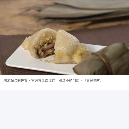
糯米黏滯的性質，會減慢氣血流通，引致不通則痛。（資訊圖片）