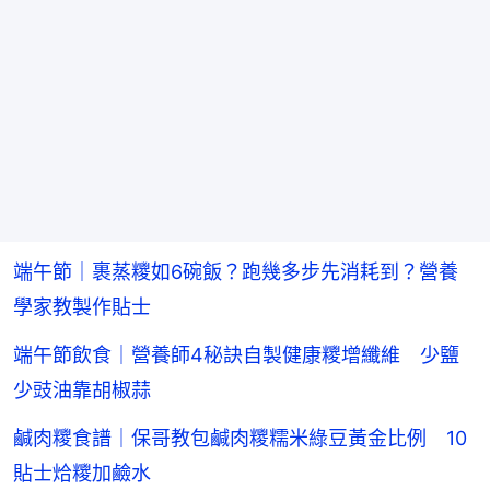
端午節｜裹蒸糭如6碗飯？跑幾多步先消耗到？營養
學家教製作貼士
端午節飲食｜營養師4秘訣自製健康糭增纖維 少鹽
少豉油靠胡椒蒜
鹹肉糭食譜｜保哥教包鹹肉糭糯米綠豆黃金比例 10
貼士烚糭加鹼水