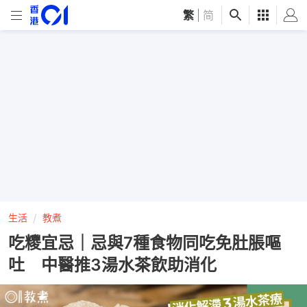
繁
|
简
生活
教煮
吃糭宜忌｜忌與7種食物同吃免肚脹嘔
吐 中醫推3湯水茶飲助消化