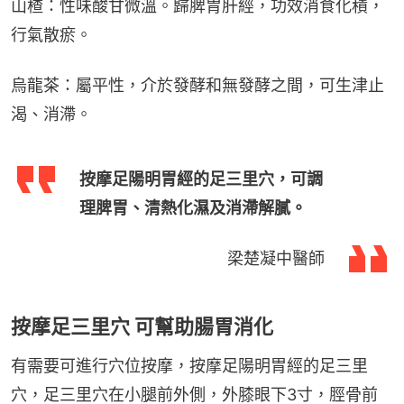
山楂：性味酸甘微溫。歸脾胃肝經，功效消食化積，
行氣散瘀。
烏龍茶：屬平性，介於發酵和無發酵之間，可生津止
渴、消滯。
按摩足陽明胃經的足三里穴，可調
理脾胃、清熱化濕及消滯解膩。
梁楚凝中醫師
按摩足三里穴 可幫助腸胃消化
有需要可進行穴位按摩，按摩足陽明胃經的足三里
穴，足三里穴在小腿前外側，外膝眼下3寸，脛骨前