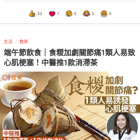
33
1
0
3
0
生活
教煮
端午節飲食｜食糉加劇關節痛1類人易致
心肌梗塞！中醫推1款消滯茶