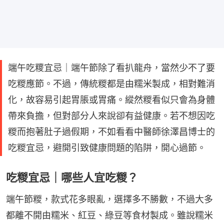
端午吃糭宜忌｜端午節除了看扒龍舟，當然少不了要
吃糉應節。不過，傳統糉都是由糯米製成，相對難消
化，故容易引起胃脹或胃痛。縱然糉看似只會為身體
帶來負擔，但對部分人來說卻有益健康。若不想因吃
糉而抱著肚子過假期，不如看看中醫師徐澤昌博士的
吃糉宜忌，避開引致健康問題的陷阱，開心過節。
吃糉宜忌｜哪些人宜吃糉？
端午節糉，款式花多眼亂，選擇多不勝數，不過大多
都離不開由糯米、紅豆、綠豆等食材製成。雖說糯米