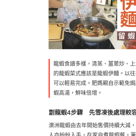
龍蝦食譜多樣，清蒸、薑蔥炒、上
的龍蝦菜式應該是龍蝦伊麵。以往
可以輕易完成。肥媽親自示範免焗
蝦高湯，鮮味倍增。
劏龍蝦4步驟 先雪凍後處理較
澳洲龍蝦由去年開始售價持續大減，平
人亦紛紛入手，在家自煮龍蝦餐。筆