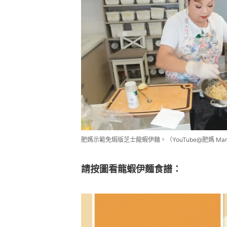
肥媽示範免焗版芝士龍蝦伊麵。（YouTube@肥媽 Maria 
請按圖看龍蝦伊麵食譜：