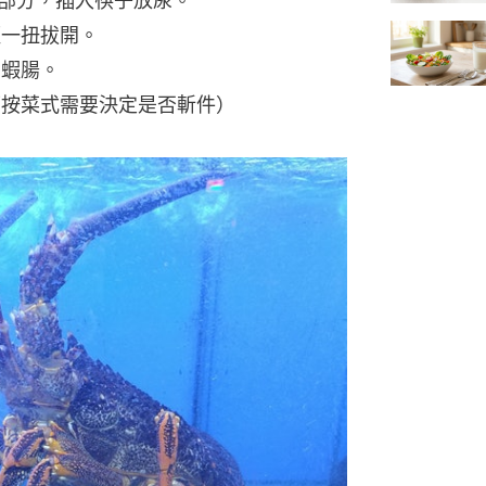
間部分，插入筷子放尿。
輕一扭拔開。
出蝦腸。
可按菜式需要決定是否斬件）