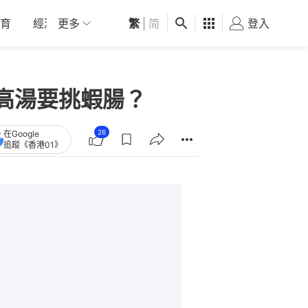
育
經濟
更多
01深圳
繁
觀點
|
简
健康
好食玩飛
登入
女
高湯要挑蝦腸？
26
在Google
追蹤《香港01》