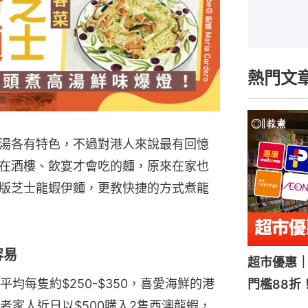
熱門文
湯各有特色，不過對港人來說最有回憶
在酒樓、飲宴才會吃的麵，原來在家也
版芝士龍蝦伊麵，更教快捷的方式煮龍
容易
超市優惠｜
均每隻約$250-$350，喜愛海鮮的港
門檻88折
者家人近日以$500購入2隻西澳龍蝦，