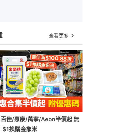
章
查看更多
百佳/惠康/萬寧/Aeon半價起 無
！$1換購金象米