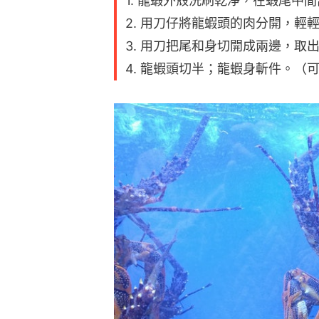
1. 龍蝦外殼洗刷乾淨，在蝦尾中
2. 用刀仔將龍蝦頭的肉分開，輕
3. 用刀把尾和身切開成兩邊，取
4. 龍蝦頭切半；龍蝦身斬件。（