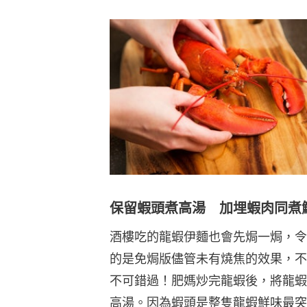
保留蝦頭煮高湯 加埋蝦肉同煮
酒樓吃的龍蝦伊麵也會先焗一焗，令
的是免焗版儘管未有燒焦的效果，不
不可錯過！肥媽炒完龍蝦後，將龍蝦
高湯。因為蝦頭是整隻龍蝦鮮味最突