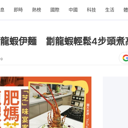
息
即時
熱榜
國際
中國
科技
生活
體
龍蝦伊麵 劏龍蝦輕鬆4步頭煮
09