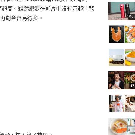
值超高。雖然肥媽在影片中沒有示範劏龍
00
再劏會容易得多。
17