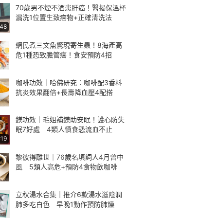
70歲男不煙不酒患肝癌！醫揭保溫杯
漏洗1位置生致癌物+正確清洗法
:48
網民煮三文魚驚現寄生蟲！8海產高
危1種恐致膽管癌！食安預防4招
咖啡功效｜哈佛研究：咖啡配3香料
抗炎效果翻倍+長壽降血壓4配搭
鎂功效｜毛姐補鎂助安眠！護心防失
眠7好處 4類人慎食恐流血不止
:19
黎彼得離世｜76歲名填詞人4月曾中
風 5類人高危+預防4食物飲咖啡
立秋湯水合集｜推介6款湯水滋陰潤
肺多吃白色 早晚1動作預防肺燥