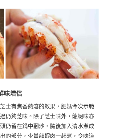
鮮味增倍
芝士有焦香熱溶的效果，肥媽今次示範
過仍夠芝味。除了芝士味外，龍蝦味亦
頭仍留在鍋中翻炒，隨後加入清水煮成
出的部分，少量龍蝦肉一起煮，令味道