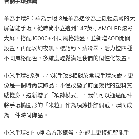
智能手環推薦
華為手環8：華為手環 8是華為迄今為止最輕最薄的大
屏智能手環，從時尚小立邊到1.47英寸AMOLED炫彩
大屏，搭配10000+不同風格錶盤，並新增AOD開關
設置，再配以幻夜黑、櫻語粉、翡冷翠、活力橙四種
不同風格配色，多維度輕鬆滿足我們的個性化設置。
小米手環8系列：小米手環8相對於常規手環來說，更
像是一個時尚裝飾品，不僅改變了前面幾代的塑料質
感機身，還新增了「項鍊模式」，我們可以通過配件
將手環橢圓形的「米粒」作為項鍊掛飾佩戴，瞬間成
為一件時尚飾品。
小米手環8 Pro則為方形錶盤，外觀上更接近智能手