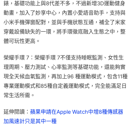
錶，基礎功能上與8代差不多，不過新增3D運動健身
動畫，加入了妙享中心，內置小愛語音助手，支持與
小米手機彈窗配對，並與手機狀態互通，補全了米家
穿戴設備缺失的一環，將手環徹底融入生態之中，整
體可玩性更高。
榮耀手環 7：榮耀手環 7不僅支持睡眠監測、女性生
理周期、壓力測試、心率監測等基礎功能，還能夠實
現全天候血氧監測，再加上96 種運動模式，包含11種
專業運動模式和85種自定義運動模式，完全能滿足日
常生活所需。
延伸閱讀：
蘋果申請在Apple Watch中增8種傳感器　
加風速計只是其中一種