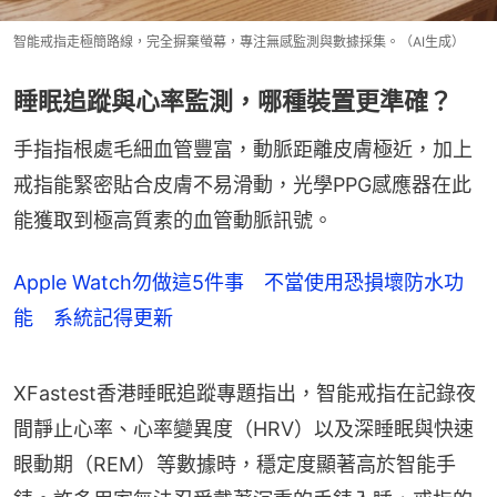
智能戒指走極簡路線，完全摒棄螢幕，專注無感監測與數據採集。（AI生成）
睡眠追蹤與心率監測，哪種裝置更準確？
手指指根處毛細血管豐富，動脈距離皮膚極近，加上
戒指能緊密貼合皮膚不易滑動，光學PPG感應器在此
能獲取到極高質素的血管動脈訊號。
Apple Watch勿做這5件事 不當使用恐損壞防水功
能 系統記得更新
XFastest香港睡眠追蹤專題指出，智能戒指在記錄夜
間靜止心率、心率變異度（HRV）以及深睡眠與快速
眼動期（REM）等數據時，穩定度顯著高於智能手