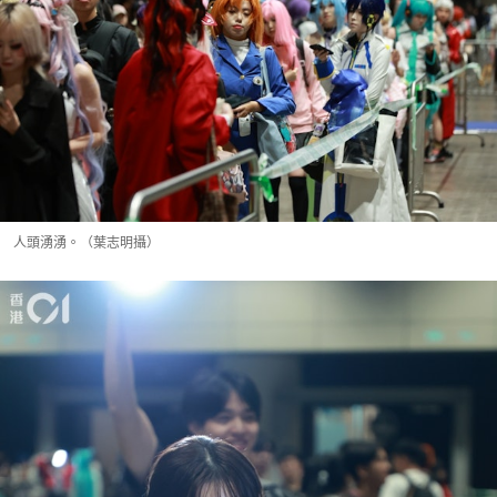
人頭湧湧。（葉志明攝）