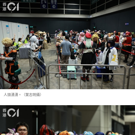
人頭湧湧。（葉志明攝）