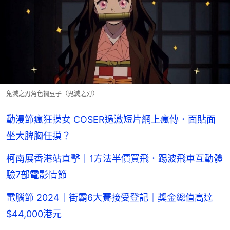
鬼滅之刃角色禰豆子（鬼滅之刃）
動漫節瘋狂摸女 COSER過激短片網上瘋傳．面貼面
坐大脾胸任摸？
柯南展香港站直擊｜1方法半價買飛．踢波飛車互動體
驗7部電影情節
電腦節 2024｜街霸6大賽接受登記｜獎金總值高達
$44,000港元