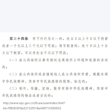
http://www.npc.gov.cn/flcaw/userIndex.html?
lid=ff8081818a22132f018a499710595932