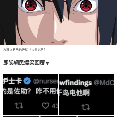
火影忍者角色佐助（火影忍者）
即睇網民爆笑回覆🔽