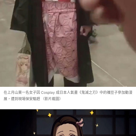
在上月山東一名女子因 Cosplay 成日本人氣畫《鬼滅之刃》中的禰豆子參加動漫
展，遭到現場保安驅趕 （影片截圖）