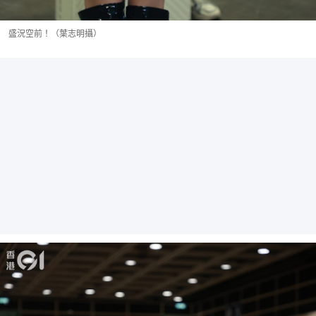
盛況空前！（葉志明攝）