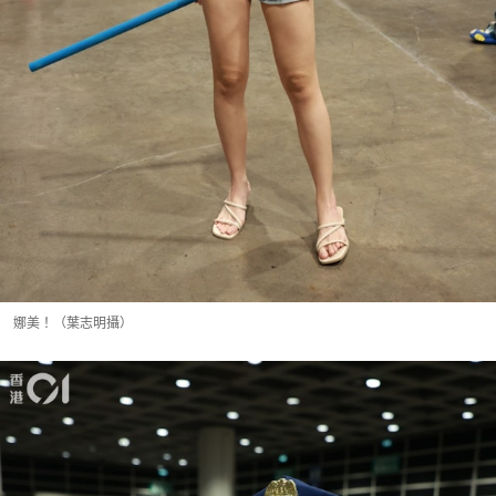
娜美！（葉志明攝）