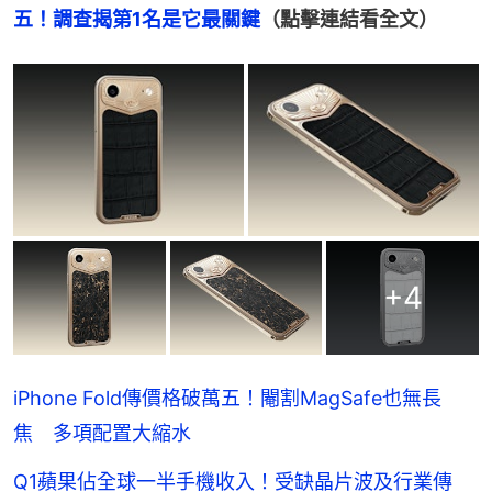
五！調查揭第1名是它最關鍵
（點擊連結看全文）
+
4
iPhone Fold傳價格破萬五！閹割MagSafe也無長
焦 多項配置大縮水
Q1蘋果佔全球一半手機收入！受缺晶片波及行業傳