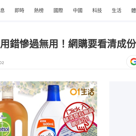
息
即時
熱榜
國際
中國
科技
生活
體
用錯慘過無用！網購要看清成份 
02