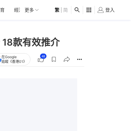
育
經濟
更多
01深圳
繁
觀點
|
简
健康
好食玩飛
登入
女
18款有效推介
48
在Google
追蹤《香港01》