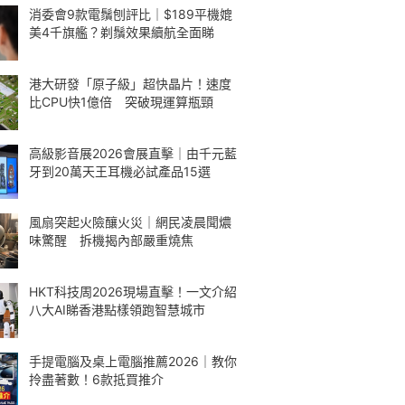
消委會9款電鬚刨評比｜$189平機媲
美4千旗艦？剃鬚效果續航全面睇
港大研發「原子級」超快晶片！速度
比CPU快1億倍 突破現運算瓶頸
高級影音展2026會展直擊｜由千元藍
牙到20萬天王耳機必試產品15選
風扇突起火險釀火災｜網民凌晨聞燶
味驚醒 拆機揭內部嚴重燒焦
HKT科技周2026現場直擊！一文介紹
八大AI睇香港點樣領跑智慧城市
手提電腦及桌上電腦推薦2026｜教你
拎盡著數！6款抵買推介