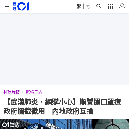
繁
|
简
科技玩物
數碼生活
【武漢肺炎．網購小心】順豐運口罩遭
政府攔截徵用 內地政府互搶