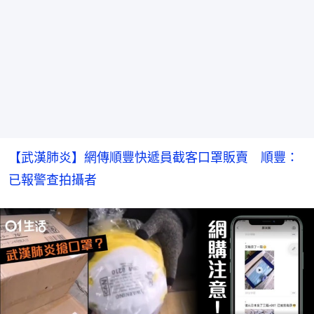
【武漢肺炎】網傳順豐快遞員截客口罩販賣　順豐：
已報警查拍攝者