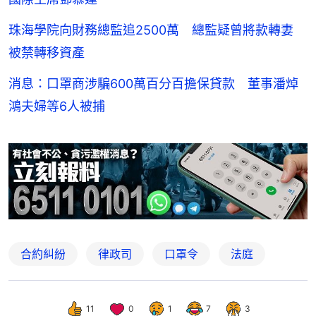
珠海學院向財務總監追2500萬 總監疑曾將款轉妻
被禁轉移資產
消息：口罩商涉騙600萬百分百擔保貸款 董事潘焯
鴻夫婦等6人被捕
合約糾紛
律政司
口罩令
法庭
11
0
1
7
3