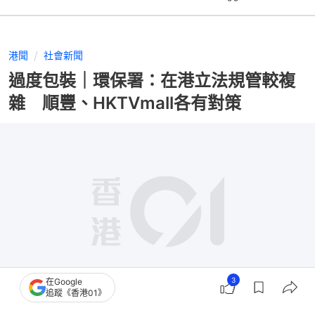
港聞
社會新聞
過度包裝｜環保署：在港立法規管較複
雜 順豐、HKTVmall各有對策
3
在Google
追蹤《香港01》
撰文：
陳佩瑩 戴慧豐 羅敏妍 梁偉權 羅日昇 蔡正邦 王譯揚 翁鈺輝