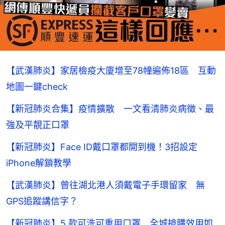
【武漢肺炎】家居檢疫大廈增至78幢遍佈18區 互動
地圖一鍵check
【新冠肺炎合集】疫情擴散 一文看清肺炎病徵、最
強及平靚正口罩
【新冠肺炎】Face ID戴口罩都開到機！3招設定
iPhone解鎖教學
【武漢肺炎】曾往湖北港人須戴電子手環留家 無
GPS追蹤講信字？
【新冠肺炎】5 款可洗可重用口罩 全城搶購效用如