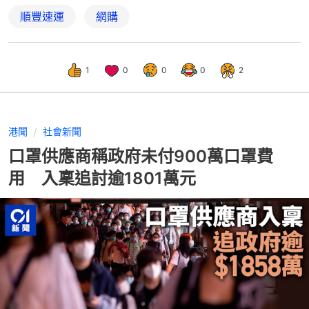
順豐速運
網購
1
0
0
0
2
港聞
社會新聞
口罩供應商稱政府未付900萬口罩費
用 入稟追討逾1801萬元