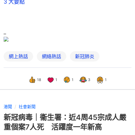
3 大要點
_
網上熱話
網絡熱話
新冠肺炎
18
1
1
3
1
港聞
社會新聞
新冠病毒｜衞生署：近4周45宗成人嚴
重個案7人死 活躍度一年新高