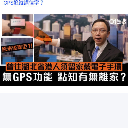
GPS追蹤講信字？