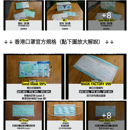
+
8
↓↓ 香港口罩官方規格（點下圖放大解說） ↓↓
+
8