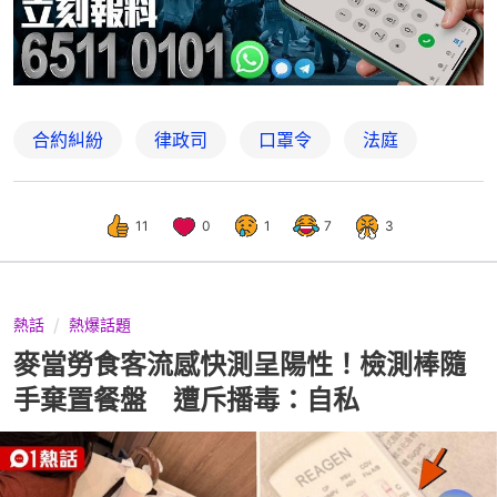
合約糾紛
律政司
口罩令
法庭
11
0
1
7
3
熱話
熱爆話題
麥當勞食客流感快測呈陽性！檢測棒隨
手棄置餐盤 遭斥播毒：自私