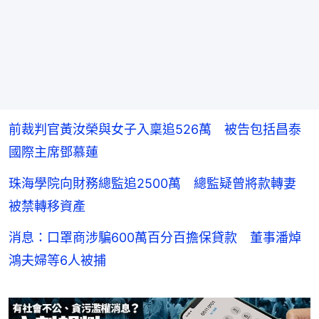
前裁判官黃汝榮與女子入稟追526萬 被告包括昌泰
國際主席鄧慕蓮
珠海學院向財務總監追2500萬 總監疑曾將款轉妻
被禁轉移資產
消息：口罩商涉騙600萬百分百擔保貸款 董事潘焯
鴻夫婦等6人被捕