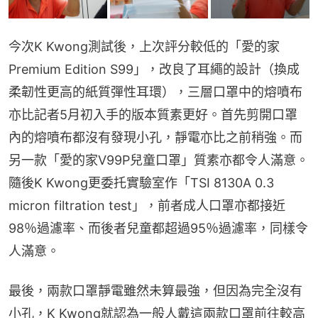
今次K Kwong測試後，上次評分較低的「愛的家
Premium Edition S99」，改良了耳繩的設計（換成
柔韌性更高的紙質彈性耳環），三層口罩中的熔噴布
亦比記者5月初入手的版本質素更好。首先剪開口罩
內的熔噴布都沒有發現小孔，靜電亦比之前稍強。而
另一款「愛的家V99P兒童口罩」質素亦都令人滿意。
隨後K Kwong更委托實驗室作「TSI 8130A 0.3 
micron filtration test」，前者成人口罩亦都接近
98％過濾率、而後者兒童都超過95％過濾率，同樣令
人滿意。
最後，兩款口罩靜電雖然未算最強，但因為完全沒有
小孔，K Kwong就認為一般人戴這兩款口罩前往較高