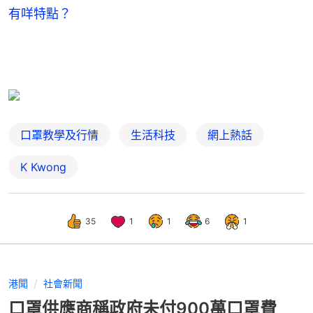
有咩特點？
口罩教學及行情
生活科技
網上熱話
K Kwong
35
1
1
6
1
港聞
社會新聞
口罩供應商稱政府未付900萬口罩費