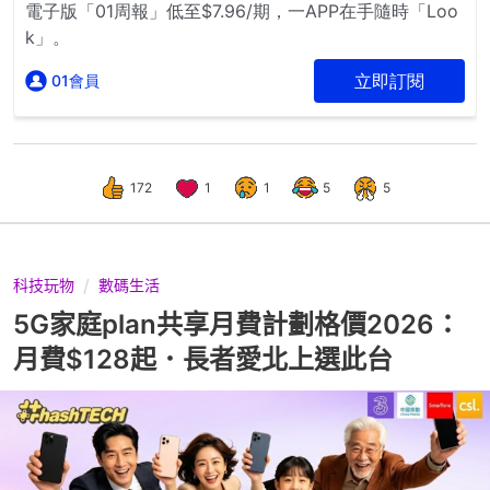
172
1
1
5
5
科技玩物
數碼生活
5G家庭plan共享月費計劃格價2026：
月費$128起．長者愛北上選此台