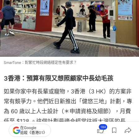
SmarTone：對繁忙時段網絡穩定性有要求？
3香港：預算有限又想照顧家中長幼毛孩
如果你家中有長輩或寵物，3香港（3 HK）的方案非
常有競爭力。他們近日新推出「健悠三地」計劃，專
為 60 歲以上人士設計（＊申請資格及細節），月費
低至 $128 。這個計劃最適合經常往返大灣區的長
184
在Google
者，除了有中港澳三地數據和內地副號，還包了跨境
追蹤《香港01》