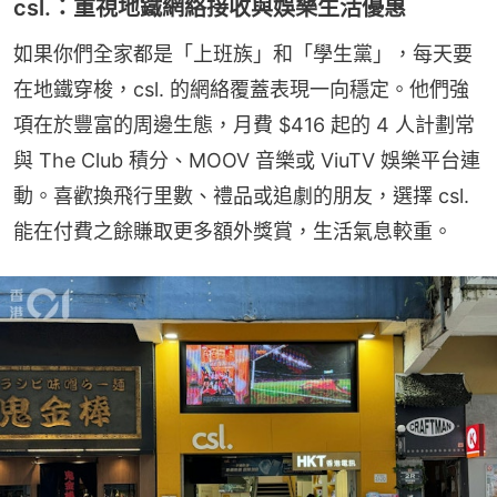
csl.：重視地鐵網絡接收與娛樂生活優惠
如果你們全家都是「上班族」和「學生黨」，每天要
在地鐵穿梭，csl. 的網絡覆蓋表現一向穩定。他們強
項在於豐富的周邊生態，月費 $416 起的 4 人計劃常
與 The Club 積分、MOOV 音樂或 ViuTV 娛樂平台連
動。喜歡換飛行里數、禮品或追劇的朋友，選擇 csl. 
能在付費之餘賺取更多額外獎賞，生活氣息較重。