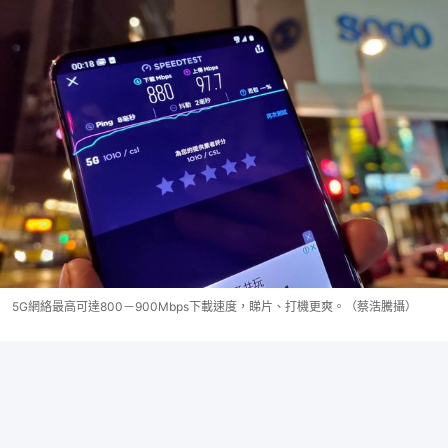
5G網絡最高可達800－900Mbps下載速度，睇片、打機更爽。（蔡浩騰攝）