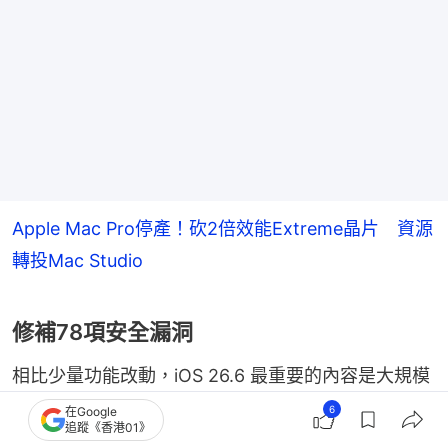
Apple Mac Pro停產！砍2倍效能Extreme晶片 資源
轉投Mac Studio
修補78項安全漏洞
相比少量功能改動，iOS 26.6 最重要的內容是大規模
安全修補。根據 Apple 公布的安全資料，iOS 26.6 及 
6
在Google
追蹤《香港01》
iPadOS 26.6 的更新清單包含78項漏洞修補，涉及87