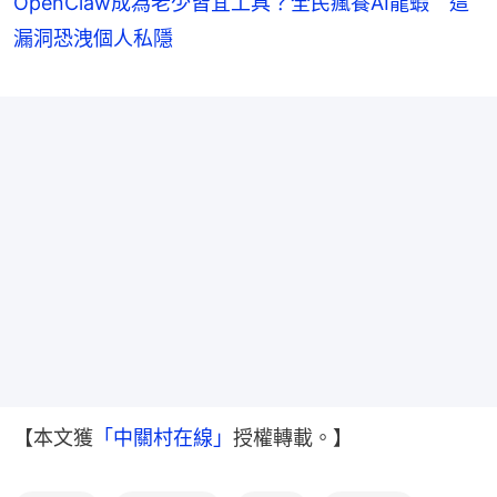
OpenClaw成為老少皆宜工具？全民瘋養AI龍蝦 這
漏洞恐洩個人私隱
【本文獲
「中關村在線」
授權轉載。】