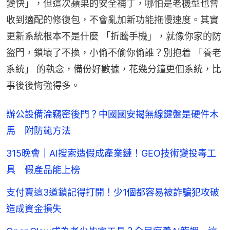
變快」，但這次蘋果的安全補丁，哪怕是老機型也會
收到適配的修復包，不會亂加新功能拖慢速度。其實
更新系統根本不是什麼 「折騰手機」，就像你家的防
盜門，鎖壞了不換，小偷不偷你偷誰？別抱着 「養老
系統」 的執念，備份好數據，花幾分鐘更個系統，比
事後後悔強得多。
辦公設備淪竊密後門？中國國安揭無線鍵盤是硬件木
馬 附防範方法
315晚會｜AI搜索造假成產業鏈！GEO技術變投毒工
具 假產品能上榜
支付寶這3道鎖記得打開！少1個都容易被詐騙犯攻破
造成資金損失