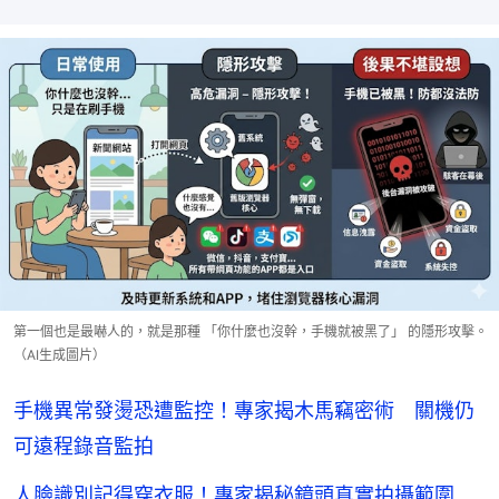
第一個也是最嚇人的，就是那種 「你什麼也沒幹，手機就被黑了」 的隱形攻擊。
（AI生成圖片）
手機異常發燙恐遭監控！專家揭木馬竊密術 關機仍
可遠程錄音監拍
人臉識別記得穿衣服！專家揭秘鏡頭真實拍攝範圍