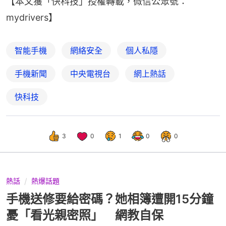
【本文獲「快科技」授權轉載，微信公眾號：
mydrivers】
智能手機
網絡安全
個人私隱
手機新聞
中央電視台
網上熱話
快科技
3
0
1
0
0
熱話
熱爆話題
手機送修要給密碼？她相簿遭開15分鐘
憂「看光親密照」 網教自保