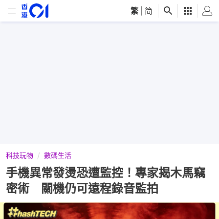
繁
|
简
科技玩物
數碼生活
手機異常發燙恐遭監控！專家揭木馬竊
密術 關機仍可遠程錄音監拍