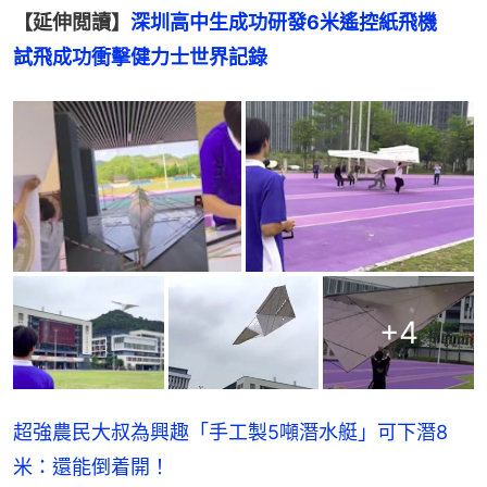
【延伸閲讀】
深圳高中生成功研發6米遙控紙飛機　
試飛成功衝擊健力士世界記錄
+
4
超強農民大叔為興趣「手工製5噸潛水艇」可下潛8
米：還能倒着開！