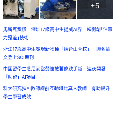
+
5
馬斯克激讚 深圳17歲高中生揚威AI界 領銜創｢注意
力殘差｣技術
浙江17歲高中生發現新物種「括蒼山脊蛇」 聯名論
文登上SCI期刊
中國留學生悉尼麥當勞遭搶薯條致手斷 連夜開發
「助留」AI項目
科大研究指AI教師課前互動堪比真人教師 有助提升
學生學習成效