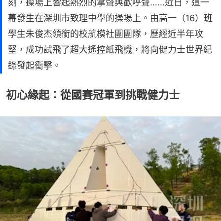
刻，操場上響起熱烈的掌聲與歡呼聲……近日，這一
幕發生在深圳市致理中學的操場上。由高一（16）班
學生朱俊杰領銜的校航模社團團隊，歷經近半年攻
堅，成功試飛了超大遙控紙飛機，將向健力士世界紀
錄發起衝擊。
初心緣起：從國賽冠軍到挑戰健力士