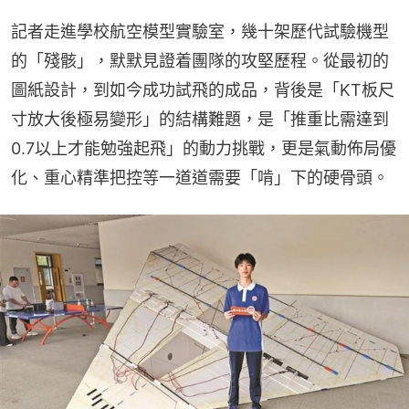
記者走進學校航空模型實驗室，幾十架歷代試驗機型
的「殘骸」，默默見證着團隊的攻堅歷程。從最初的
圖紙設計，到如今成功試飛的成品，背後是「KT板尺
寸放大後極易變形」的結構難題，是「推重比需達到
0.7以上才能勉強起飛」的動力挑戰，更是氣動佈局優
化、重心精準把控等一道道需要「啃」下的硬骨頭。