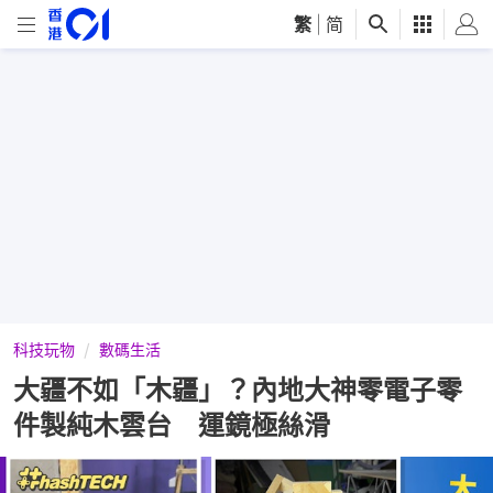
繁
|
简
科技玩物
數碼生活
大疆不如「木疆」？內地大神零電子零
件製純木雲台 運鏡極絲滑