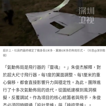
設計上，社員們最終確定了機身長5米多、翼展6米多的佈局形式。（抖音@深圳衛
視）
「氣動佈局是飛行器的『靈魂』。」朱俊杰解釋，對
於超大尺寸飛行器，每1度的翼面調整、每1厘米的重
心偏移，都會直接影響升力與穩定性。為此，團隊進
行了十多次氣動佈局的迭代，從圖紙建模到風洞模
擬，反覆調試。作為項目的核心統籌者與飛手，朱俊
杰必須同時精通「設計思維」與「操控思維」。