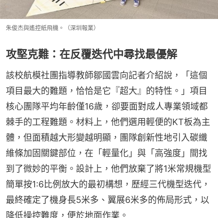
朱俊杰與遙控紙飛機。（深圳報業）
攻堅克難：在反覆迭代中尋找最優解
該校航模社團指導教師鄒國雲向記者介紹說，「這個
項目最大的難題，恰恰是它『超大』的特性。」項目
核心團隊平均年齡僅16歲，卻要面對成人專業領域都
棘手的工程難題。材料上，他們選用輕便的KT板為主
體，但面積越大形變越明顯，團隊創新性地引入碳纖
維條加固關鍵部位，在「輕量化」與「高強度」間找
到了微妙的平衡。設計上，他們放棄了將1米常規機型
簡單按1:6比例放大的最初構想，歷經三代機型迭代，
最終確定了機身長5米多、翼展6米多的佈局形式，以
降低操控難度，便於地面作業。