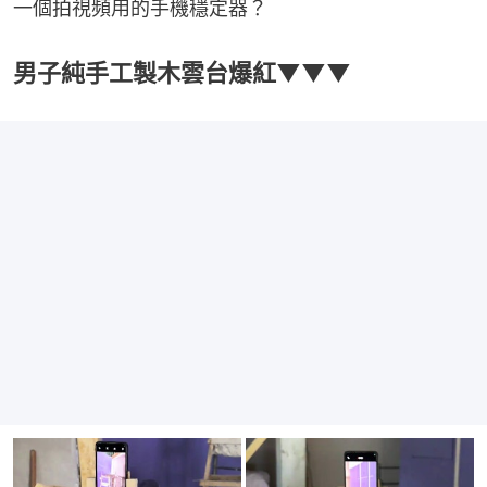
一個拍視頻用的手機穩定器？
男子純手工製木雲台爆紅▼▼▼