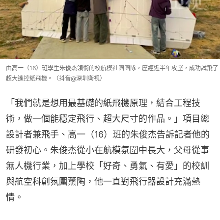
由高一（16）班學生朱俊杰領銜的校航模社團團隊，歷經近半年攻堅，成功試飛了
超大遙控紙飛機。（抖音@深圳衛視）
「我們就是想用最基礎的紙飛機原理，結合工程技
術，做一個能穩定飛行、超大尺寸的作品。」項目總
設計者兼飛手、高一（16）班的朱俊杰告訴記者他的
研發初心。朱俊杰從小在航模氛圍中長大，父母從事
無人機行業，加上學校「好奇、勇氣、有愛」的校訓
與航空科創氛圍薰陶，他一直對飛行器設計充滿熱
情。