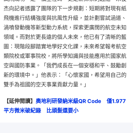
杰向記者透露了團隊的下一步規劃：短期將對現有紙
飛機進行結構強度與抗風性升級，並計劃嘗試涵道、
渦噴發動機等新型動力系統，探索更廣闊的航空未知
領域。而對於更長遠的個人未來，他已有了清晰的藍
圖：現階段腳踏實地學好文化課，未來希望報考航空
類院校或軍事院校，將所學知識與技能應用於國家航
空與國防事業。「我們成長在一個安穩和平、鼓勵創
新的環境中。」他表示：「心懷家國，希望用自己的
雙手為祖國的空天事業貢獻力量。」
【延伸閲讀】
奧地利研發納米級QR Code　僅1.977
平方微米破紀錄　比頭髮還要小