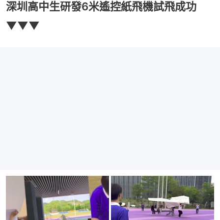
深圳高中生研發6米遙控紙飛機試飛成功
▼▼▼