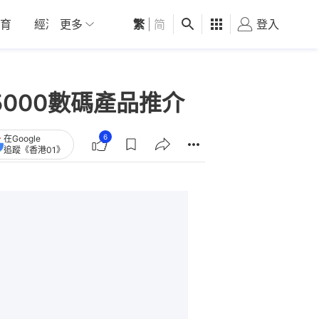
育
經濟
更多
01深圳
繁
觀點
|
简
健康
好食玩飛
登入
女
$5000數碼產品推介
6
在Google
追蹤《香港01》