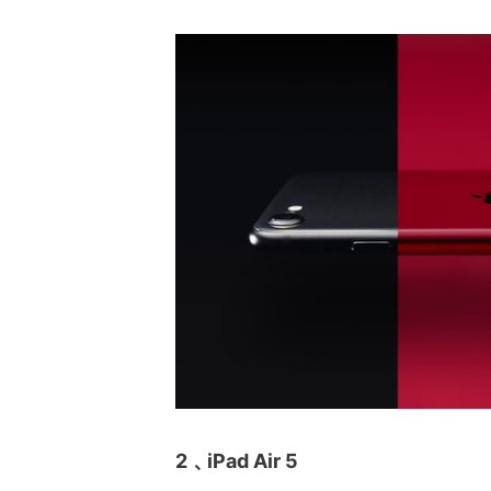
2﹑iPad Air 5