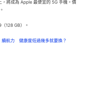
 上，將成為 Apple 最便宜的 5G 手機。價
若。
9（128 GB）。
壽命、續航力　健康度低過幾多就要換？