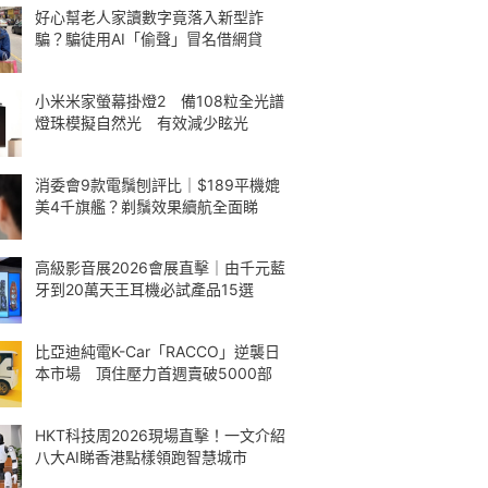
好心幫老人家讀數字竟落入新型詐
騙？騙徒用AI「偷聲」冒名借網貸
小米米家螢幕掛燈2 備108粒全光譜
燈珠模擬自然光 有效減少眩光
消委會9款電鬚刨評比｜$189平機媲
美4千旗艦？剃鬚效果續航全面睇
高級影音展2026會展直擊｜由千元藍
牙到20萬天王耳機必試產品15選
比亞迪純電K-Car「RACCO」逆襲日
本市場 頂住壓力首週賣破5000部
HKT科技周2026現場直擊！一文介紹
八大AI睇香港點樣領跑智慧城市