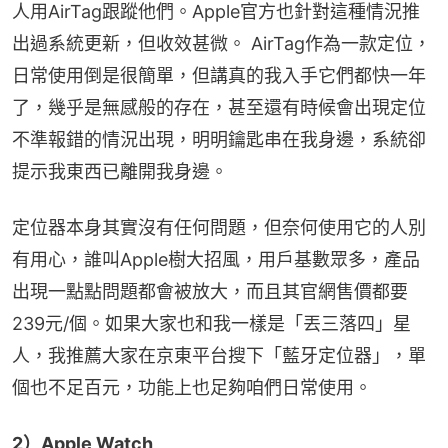
人用AirTag跟蹤他們。Apple官方也針對這種情況推
出過系統更新，但收效甚微。 AirTag作為一款定位，
日常使用倒是很簡單，但講真的我入手它們都快一年
了，幾乎是無感般的存在，甚至還有時候會出現定位
不準報錯的情況出現，明明鑰匙串在我身邊，系統卻
提示我東西已離開我身邊。
定位器本身其實沒有任何問題，但奈何使用它的人別
有用心，誰叫Apple樹大招風，用戶基數眾多，產品
出現一點點問題都會被放大，而且其官網售價都要
239元/個。如果大家也和我一樣是「丟三落四」星
人，我推薦大家在京東平台搜下「藍牙定位器」，單
個也不足百元，功能上也足夠咱們日常使用。
2）Apple Watch