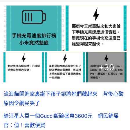
+
30
流浪貓闖進家裏誕下孩子卻將牠們藏起來 背後心酸
原因令網民哭了
給汪星人買一個Gucci飯碗盛惠3600元 網民鏟屎
官：值！喜歡便買