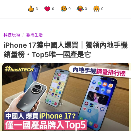
3
0
0
0
0
科技玩物
數碼生活
iPhone 17獲中國人爆買｜獨領內地手機
銷量榜．Top5唯一國產是它