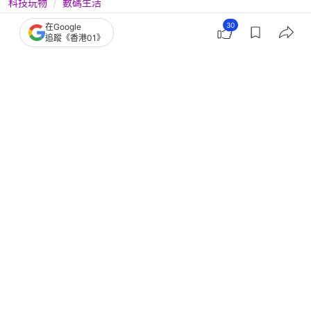
科技玩物
數碼生活
手機滿意度調研報告出爐：Samsung險
30
在Google
追蹤《香港01》
勝iPhone奪冠！旗艦體驗最好
撰文：
快科技
出版：
2026-05-25 10:00
更新：
2026-05-25 10:00