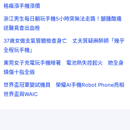
格瘋漲手機漲價
浙江男生每日躺玩手機5小時突無法走路！腿腫酸痛
送醫竟查出血栓
37歲女做支氣管鏡檢查身亡 丈夫質疑麻醉師「幾乎
全程玩手機」
東莞女子充電玩手機睡著 電池熱失控起火 她全身
燒傷十指全毀
世界盃冠軍變試機員 榮耀AI手機Robot Phone亮相
世界盃與WAIC