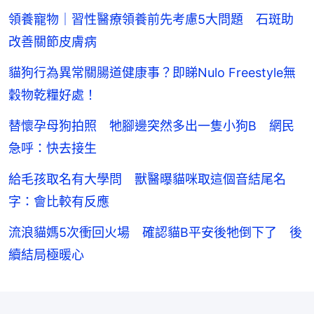
領養寵物｜習性醫療領養前先考慮5大問題 石斑助
改善關節皮膚病
貓狗行為異常關腸道健康事？即睇Nulo Freestyle無
穀物乾糧好處！
替懷孕母狗拍照 牠腳邊突然多出一隻小狗B 網民
急呼：快去接生
給毛孩取名有大學問 獸醫曝貓咪取這個音結尾名
字：會比較有反應
流浪貓媽5次衝回火場 確認貓B平安後牠倒下了 後
續結局極暖心