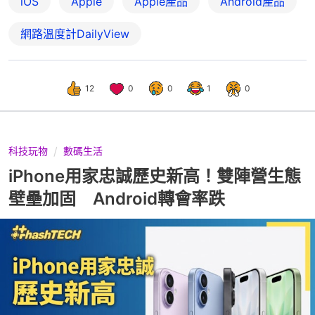
iOS
Apple
Apple產品
Android產品
網路溫度計DailyView
12
0
0
1
0
科技玩物
數碼生活
iPhone用家忠誠歷史新高！雙陣營生態
壁壘加固 Android轉會率跌