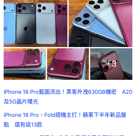
+
3
iPhone 18 Pro藍圖流出！黑客外洩630GB機密 A20
及5G晶片曝光
iPhone 18 Pro、Fold摺機主打！蘋果下半年新品盤
點 還有這13款