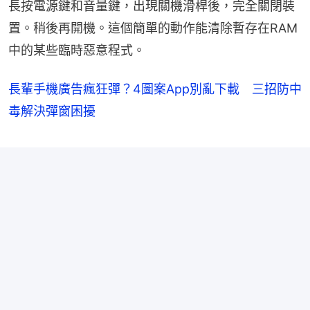
長按電源鍵和音量鍵，出現關機滑桿後，完全關閉裝
置。稍後再開機。這個簡單的動作能清除暫存在RAM
中的某些臨時惡意程式。
長輩手機廣告瘋狂彈？4圖案App別亂下載 三招防中
毒解決彈窗困擾