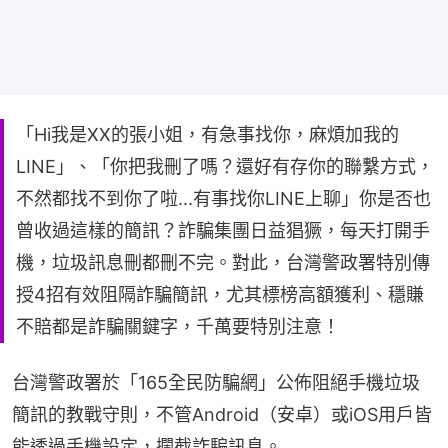
「Hi我是XX的張小姐，有急事找你，麻煩加我的
LINE」、「你把我刪了嗎？還好有存你的聯繫方式，
不然都找不到你了啦...有事找你LINE上聊」你是否也
曾收過這樣的簡訊？詐騙集團日益猖獗，每天打開手
機，垃圾訊息刪都刪不完。對此，台灣警政署特別傳
授4招有效阻隔詐騙簡訊，尤其標榜高額獲利、穩賺
不賠都是詐騙關鍵字，千萬要特別注意！
台灣警政署於「165全民防騙網」公佈阻絕手機垃圾
簡訊的教戰守則，不管Android（安卓）或iOS用戶皆
能透過手機設定，攔截詐騙訊息。