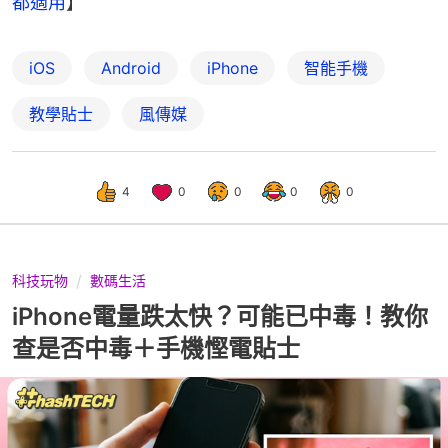
都適用
】
iOS
Android
iPhone
智能手機
教學貼士
風傳媒
4
0
0
0
0
科技玩物
數碼生活
iPhone電量跌太快？可能已中毒！教你
查是否中毒＋手機慳電貼士