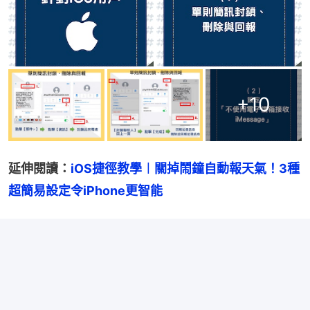
+
10
延伸閱讀：
iOS捷徑教學︱關掉鬧鐘自動報天氣！3種
超簡易設定令iPhone更智能