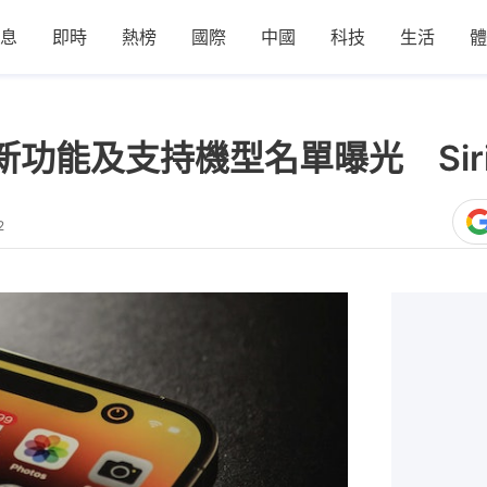
息
即時
熱榜
國際
中國
科技
生活
體
7 最新功能及支持機型名單曝光 Si
2