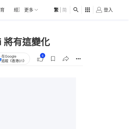
育
經濟
更多
01深圳
繁
觀點
|
简
健康
好食玩飛
登入
女
ri 將有這變化
6
在Google
追蹤《香港01》