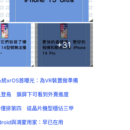
+
31
系統xrOS首曝光：為VR裝置做準備
應用可以登島 鎖屏下可看到外賣進度
 Pro僅排第四 這晶片機型穩佔三甲
ndroid與鴻蒙用家：早已在用