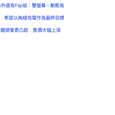
 15外還有Flip版：雙螢幕、動態島
-C 接口 希望以無線充電作為最終目標
屬機殼 鏡頭會更凸起 售價大幅上漲