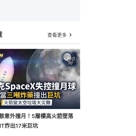
章
查看更多
X殘骸意外撞月！5層樓高火箭墜落
NT炸出17米巨坑