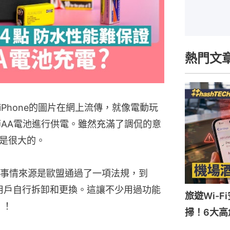
熱門文
Phone的圖片在網上流傳，就像電動玩
四節AA電池進行供電。雖然充滿了調侃的意
是很大的。
事情來源是歐盟通過了一項法規，到
被用戶自行拆卸和更換。這讓不少用過功能
旅遊Wi-
 ！
掃！6大高