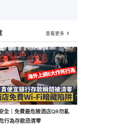
章
查看更多
Fi安全｜免費最危險酒店QR勿亂
危行為存款恐清零