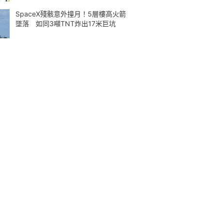
SpaceX殘骸意外撞月！5層樓高火箭
墜落 如同3噸TNT炸出17米巨坑