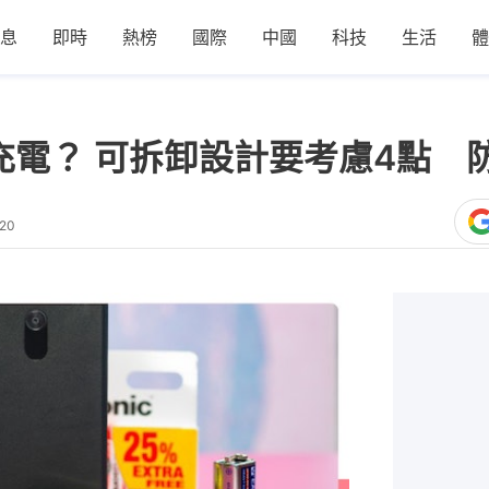
息
即時
熱榜
國際
中國
科技
生活
體
充電？ 可拆卸設計要考慮4點 
:20