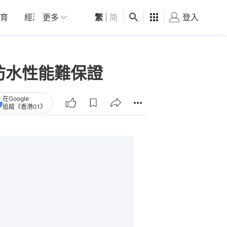
育
經濟
更多
01深圳
繁
觀點
|
简
健康
好食玩飛
登入
女
防水性能難保證
在Google
追蹤《香港01》