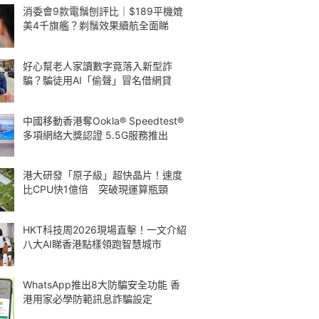
消委會9款電鬚刨評比｜$189平機媲
美4千旗艦？剃鬚效果續航全面睇
好心幫老人家讀數字竟落入新型詐
騙？騙徒用AI「偷聲」冒名借網貸
中國移動香港奪Ookla® Speedtest®
多項網絡大獎認證 5.5G服務推出
港大研發「原子級」超快晶片！速度
比CPU快1億倍 突破現運算瓶頸
HKT科技周2026現場直擊！一文介紹
八大AI睇香港點樣領跑智慧城市
WhatsApp推出8大防騙安全功能 香
港用家必學防範訊息詐騙設定