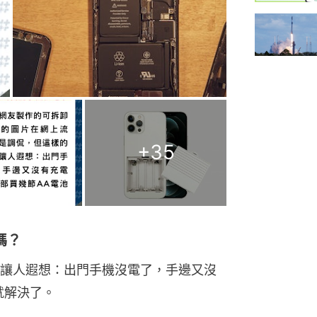
+
35
嗎？
讓人遐想：出門手機沒電了，手邊又沒
就解決了。