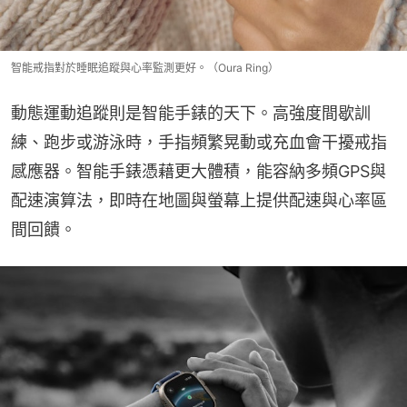
智能戒指對於睡眠追蹤與心率監測更好。（Oura Ring）
動態運動追蹤則是智能手錶的天下。高強度間歇訓
練、跑步或游泳時，手指頻繁晃動或充血會干擾戒指
感應器。智能手錶憑藉更大體積，能容納多頻GPS與
配速演算法，即時在地圖與螢幕上提供配速與心率區
間回饋。