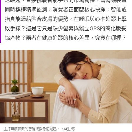
速崛起，直接挑戰智能手錶的市場霸權。當兩類裝置
同時標榜精準監測，消費者正面臨核心抉擇：智能戒
指真能憑藉貼合皮膚的優勢，在睡眠與心率追蹤上擊
敗手錶？還是它只是缺少螢幕與獨立GPS的簡化版妥
協產物？兩者在健康追蹤的核心差異，究竟在哪裡？
主打無感佩戴的智能戒指急速崛起。（AI生成）