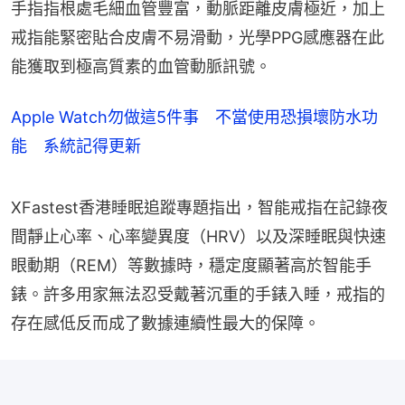
手指指根處毛細血管豐富，動脈距離皮膚極近，加上
戒指能緊密貼合皮膚不易滑動，光學PPG感應器在此
能獲取到極高質素的血管動脈訊號。
Apple Watch勿做這5件事 不當使用恐損壞防水功
能 系統記得更新
XFastest香港睡眠追蹤專題指出，智能戒指在記錄夜
間靜止心率、心率變異度（HRV）以及深睡眠與快速
眼動期（REM）等數據時，穩定度顯著高於智能手
錶。許多用家無法忍受戴著沉重的手錶入睡，戒指的
存在感低反而成了數據連續性最大的保障。