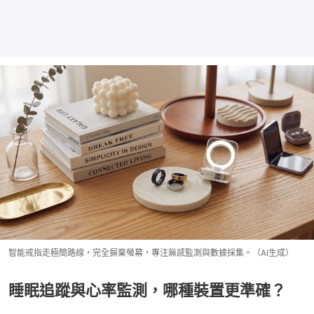
智能戒指走極簡路線，完全摒棄螢幕，專注無感監測與數據採集。（AI生成）
睡眠追蹤與心率監測，哪種裝置更準確？