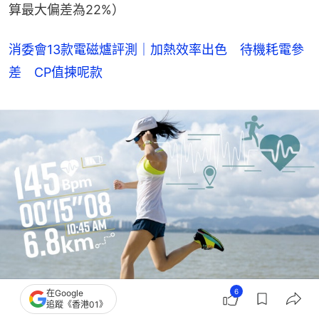
算最大偏差為22%）
消委會13款電磁爐評測｜加熱效率出色 待機耗電參
差 CP值揀呢款
6
在Google
追蹤《香港01》