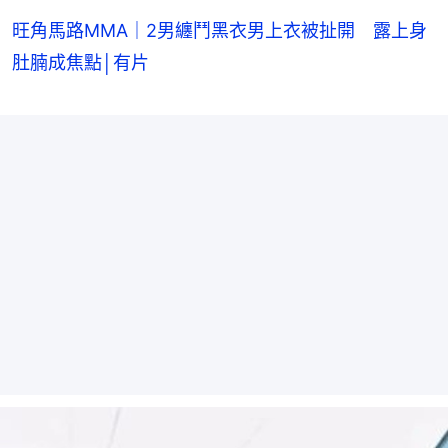
旺角馬路MMA｜2男纏鬥黑衣男上衣被扯開 露上身
肚腩成焦點│有片