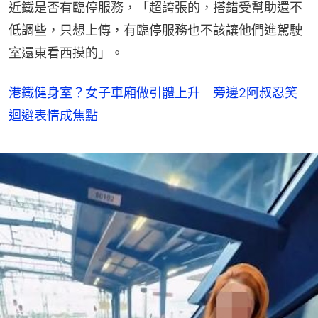
近鐵是否有臨停服務，「超誇張的，搭錯受幫助還不
低調些，只想上傳，有臨停服務也不該讓他們進駕駛
室還東看西摸的」。
港鐵健身室？女子車廂做引體上升 旁邊2阿叔忍笑
迴避表情成焦點