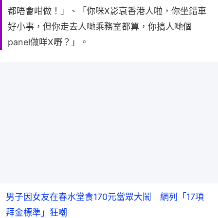
都唔會咁做！」、「你咪X影衰香港人啦，你坐錯車
好小事，但你走去人哋乘務室都算，你搞人哋個
panel做咩X嘢？」。
男子因女友在春水堂食170元當眾大鬧 網列「17項
拜金標準」狂嘲