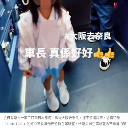
近日有港人一家三口到日本旅遊，欲從大阪去奈良，卻不慎搭錯車，近鐵特急
「HINOTORI」的好心車長讓他們暫待在駕駛室，惟港夫婦在駕駛室內不斷擺拍惹