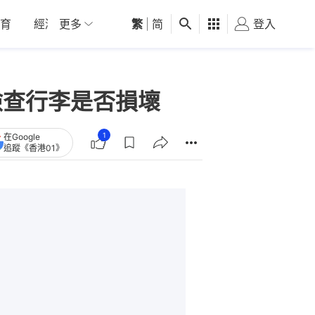
育
經濟
更多
01深圳
繁
觀點
|
简
健康
好食玩飛
登入
女
檢查行李是否損壞
1
在Google
追蹤《香港01》