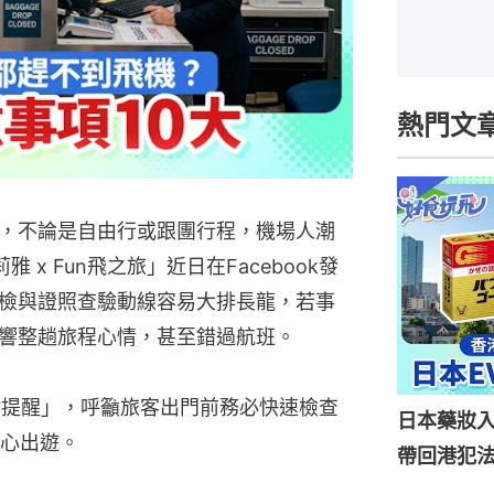
熱門文
，不論是自由行或跟團行程，機場人潮
x Fun飛之旅」近日在Facebook發
檢與證照查驗動線容易大排長龍，若事
響整趟旅程心情，甚至錯過航班。
點提醒」，呼籲旅客出門前務必快速檢查
日本藥妝
心出遊。
帶回港犯法