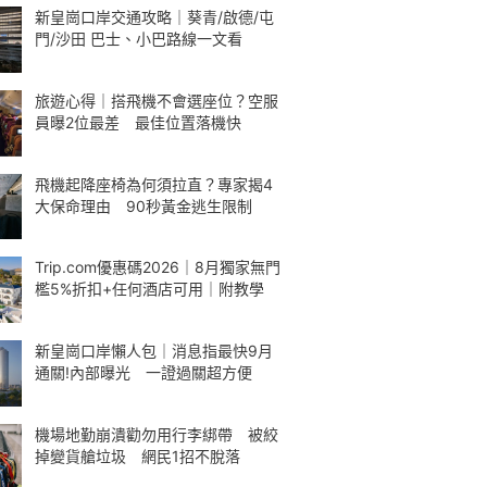
新皇崗口岸交通攻略｜葵青/啟德/屯
門/沙田 巴士、小巴路線一文看
旅遊心得｜搭飛機不會選座位？空服
員曝2位最差 最佳位置落機快
飛機起降座椅為何須拉直？專家揭4
大保命理由 90秒黃金逃生限制
Trip.com優惠碼2026｜8月獨家無門
檻5%折扣+任何酒店可用｜附教學
新皇崗口岸懶人包｜消息指最快9月
通關!內部曝光 一證過關超方便
機場地勤崩潰勸勿用行李綁帶 被絞
掉變貨艙垃圾 網民1招不脫落