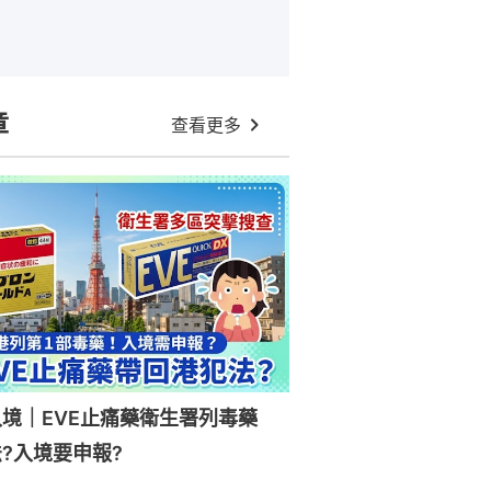
章
查看更多
入境｜EVE止痛藥衛生署列毒藥
?入境要申報?