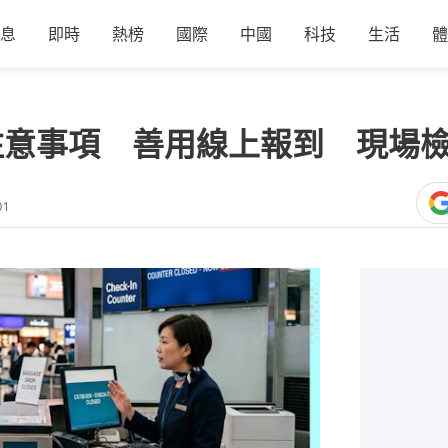
息
即時
熱榜
國際
中國
科技
生活
體
注意事項 善用線上報到 現場
01