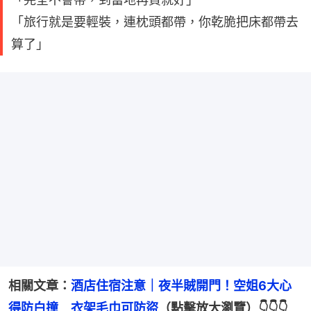
「旅行就是要輕裝，連枕頭都帶，你乾脆把床都帶去
算了」
相關文章：
酒店住宿注意｜夜半賊開門！空姐6大心
得防白撞　衣架毛巾可防盜
（點擊放大瀏覽）👇👇👇