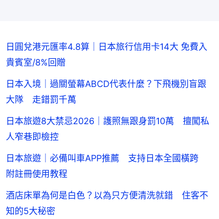
日圓兌港元匯率4.8算｜日本旅行信用卡14大 免費入
貴賓室/8%回贈
日本入境｜過關螢幕ABCD代表什麼？下飛機別盲跟
大隊 走錯罰千萬
日本旅遊8大禁忌2026｜護照無跟身罰10萬 擅闖私
人窄巷即檢控
日本旅遊｜必備叫車APP推薦 支持日本全國橫跨
附註冊使用教程
酒店床單為何是白色？以為只方便清洗就錯 住客不
知的5大秘密