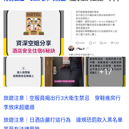
+
17
旅遊注意｜空服員揭出行3大衛生禁忌 穿鞋進房行
李放床超邋遢
旅遊注意｜日酒店嚴打這行為 違規恐罰款入黑名單