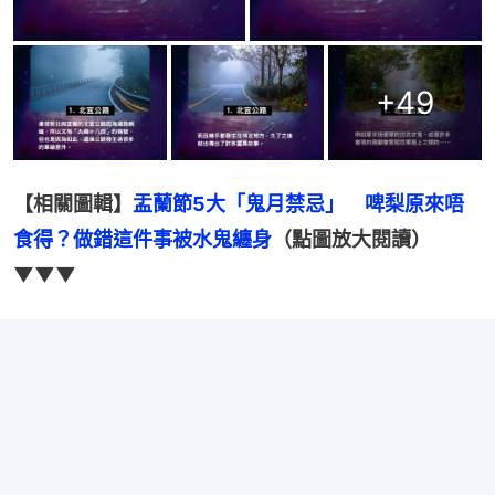
+
49
【相關圖輯】
盂蘭節5大「鬼月禁忌」　啤梨原來唔
食得？做錯這件事被水鬼纏身
（點圖放大閱讀）
▼▼▼