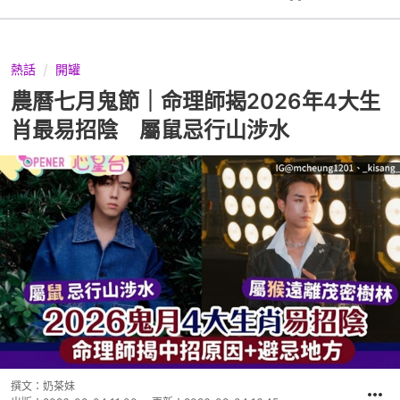
熱話
開罐
農曆七月鬼節｜命理師揭2026年4大生
肖最易招陰 屬鼠忌行山涉水
撰文：
奶茶妹