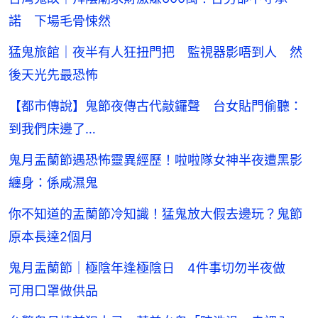
諾 下場毛骨悚然
猛鬼旅館｜夜半有人狂扭門把 監視器影唔到人 然
後天光先最恐怖
【都市傳說】鬼節夜傳古代敲鑼聲 台女貼門偷聽：
到我們床邊了…
鬼月盂蘭節遇恐怖靈異經歷！啦啦隊女神半夜遭黑影
纏身：係咸濕鬼
你不知道的盂蘭節冷知識！猛鬼放大假去邊玩？鬼節
原本長達2個月
鬼月盂蘭節｜極陰年逢極陰日 4件事切勿半夜做
可用口罩做供品