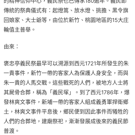
的精神信仰中心，義民祭也已傳承180逾年。義民節
傳統的祭典儀式有：起燈篙、放水燈、挑擔、黑令旗
回娘家、大士爺等，由位於新竹、桃園地區的15大庄
輪值主普舉。
由來：
褒忠亭義民祭最早可以溯源到西元1721年所發生的朱
一貴事件，新竹一帶的客家人為保護人身安全，而與
朱一貴的人馬交戰。這些戰死的人們，被地方人士將
其屍骨合葬，稱為「義民塚」。到了西元1786年，爆
發林爽文事件，新埔一帶的客家人組成義勇軍捍衛鄉
土，林爽文事件平息後，鄉民便到因此事件而犧牲的
人們的合葬地，建廟祭祀，漸漸發展成後來的義民節
普渡。