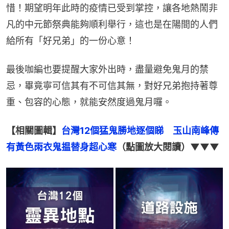
惜！期望明年此時的疫情已受到掌控，讓各地熱鬧非
凡的中元節祭典能夠順利舉行，這也是在陽間的人們
給所有「好兄弟」的一份心意！
最後咖編也要提醒大家外出時，盡量避免鬼月的禁
忌，畢竟寧可信其有不可信其無，對好兄弟抱持著尊
重、包容的心態，就能安然度過鬼月囉。
【相關圖輯】
台灣12個猛鬼勝地逐個睇　玉山南峰傳
有黃色雨衣鬼揾替身超心寒
（點圖放大閱讀）▼▼▼