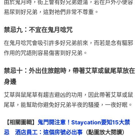
由於鬼月時，街上會有好兄弟遊蕩，若在戶外小便容
易尿到好兄弟，這對祂們非常不尊重。
禁忌九：不宜在鬼月唸咒
在鬼月唸咒會吸引許多好兄弟前來，而若是念有驅邪
作用的咒語則容易傷害到好兄弟。
禁忌十：外出住旅館時，帶著艾草或鼠尾草放在
身邊
艾草與鼠尾草有趨吉避凶的功用，因此帶著艾草或鼠
尾草，能幫助你避免好兄弟半夜的騷擾，一夜好眠。
【相關圖輯】
鬼門開注意！Staycation要知15大禁
忌　酒店員工：這個房號必出事
（點圖放大閱讀）