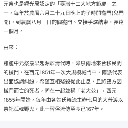
元祭也是觀光局認定的「臺灣十二大地方節慶」之
一，每年於農曆六月二十九日晚上的子時開龕門(鬼門
開)，到農曆八月一日的關龕門、交接手爐結束，長達
一個月。
由來：
雞籠中元祭最早起源於清代時，漳泉兩地來台移民間
的械鬥，在西元1851年一次大規模械鬥中，兩派代表
出面協調糾紛，希望互相殘殺從此止息，且將雙方因
械鬥而亡的死者，葬在一起並稱「老大公」，西元
1855年開始，每年由各姓氏輪流主辦七月的大普渡以
祭祀孤魂野鬼，此一習俗流傳至今已167年。