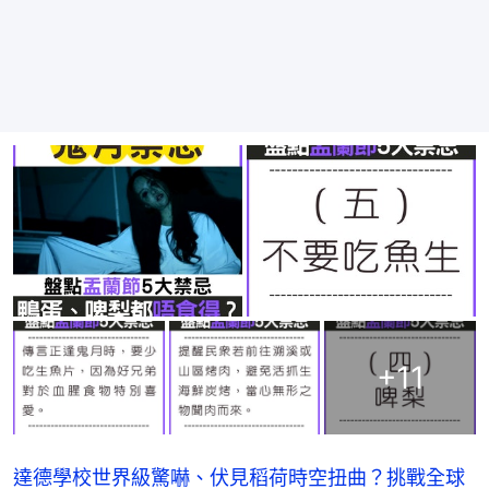
+
11
達德學校世界級驚嚇、伏見稻荷時空扭曲？挑戰全球