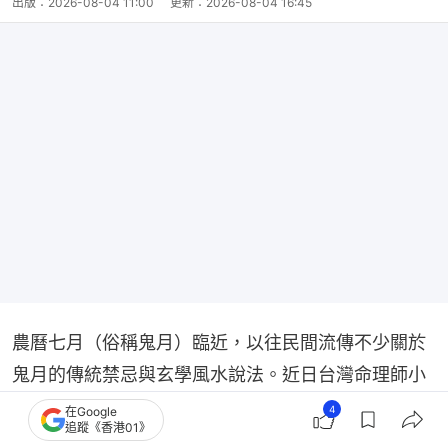
出版：
2026-08-04 11:00
更新：
2026-08-04 16:45
農曆七月（俗稱鬼月）臨近，以往民間流傳不少關於
鬼月的傳統禁忌與玄學風水說法。近日台灣命理師小
孟老師在個人Facebook專頁
「小孟老師星座塔羅牌
4
在Google
追蹤《香港01》
之清水孟」
中發佈影片，提到4個生肖在鬼月期間特