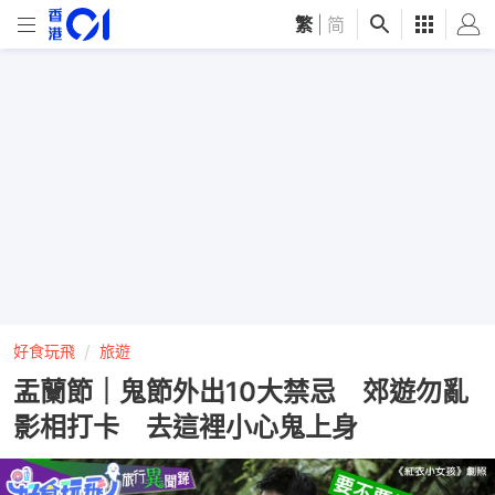
繁
|
简
好食玩飛
旅遊
盂蘭節｜鬼節外出10大禁忌 郊遊勿亂
影相打卡 去這裡小心鬼上身