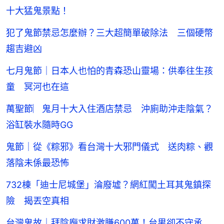
十大猛鬼景點！
犯了鬼節禁忌怎麼辦？三大超簡單破除法 三個硬幣
趨吉避凶
七月鬼節｜日本人也怕的青森恐山靈場：供奉往生孩
童 冥河也在這
萬聖節︳鬼月十大入住酒店禁忌 沖廁助沖走陰氣？
浴缸裝水隨時GG
鬼節｜從《粽邪》看台灣十大邪門儀式 送肉粽、觀
落陰未係最恐怖
732棟「迪士尼城堡」淪廢墟？網紅闖土耳其鬼鎮探
險 揭丟空真相
台灣鬼故｜拜陰廟求財激賺600萬！台男卻不守承