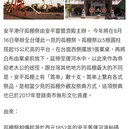
安平港仔孤棚祭由安平靈暨濟殿主辦， 今年將在8月
16日舉辦全台僅此一見的孤棚祭。孤棚祭以5根圓柱
搭起15公尺高的平台，在台面西側擺放1張案桌，再將
白布由案桌前放下，延伸至運河水中，以此來作為恭
迎老大公的途徑。跟台灣其他地方的孤棚最大的不同
是，安平孤棚上有「篙串」數十支，篙串上繫有各式
祭品，是相當少見的孤棚外觀及祭典方式，這項祭典
也已於2017年登錄南市無形文化資產。
由來：
孤棚祭相傳起源於西元1852年的安平舊運河渡船碼