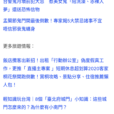
台警鬼月墳前犯大忌 惹美女鬼「陪洗澡、赤裸入
夢」還送恐怖信物
盂蘭節鬼門開最後倒數！專家揭5大禁忌諸事不宜
唔信邪衰鬼纏身
更多旅遊情報：
飯店攬客出新招！出租「行動辦公室」偽度假真工
作，更推「 直播主專案 」短期休息超划算
2020客家
桐花祭開跑倒數！賞桐攻略、景點分享、住宿推薦懶
人包！
輕知識玩台灣｜8個「臺北府城門」小知識：這些城
門怎麼來的？為什麼有小南門？