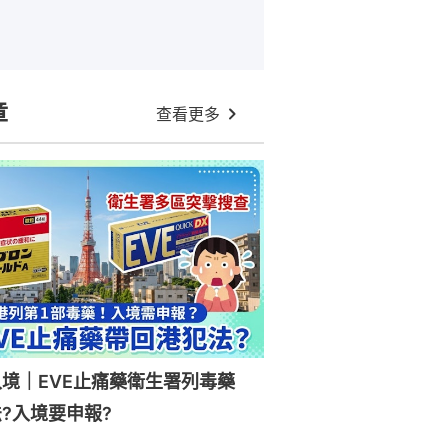
章
查看更多
入境｜EVE止痛藥衛生署列毒藥
?入境要申報?