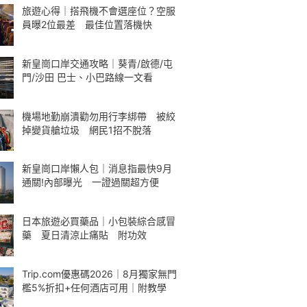
旅遊心得｜搭飛機不會選座位？空服
員曝2位最差 最佳位置落機快
新皇崗口岸交通攻略｜葵青/啟德/屯
門/沙田 巴士、小巴路線一文看
機場地勤崩潰勸勿用行李綁帶 被絞
掉變貨艙垃圾 網民1招不脫落
新皇崗口岸懶人包｜消息指最快9月
通關!內部曝光 一證過關超方便
日本旅遊必買藥品｜小包裝綜合感冒
藥 夏日清涼止痛貼 附功效
Trip.com優惠碼2026｜8月獨家無門
檻5%折扣+任何酒店可用｜附教學