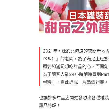
2021年，源於北海道的夜間新地專門店
ベル）」的老闆，為了滿足上班族
還能夠滿足想吃甜品的心，而開創
為了讓客人能24小時隨時買到Parf
蛋糕」，自此造成一片熱烈迴響。
也讓許多甜品店開始發想出各種罐裝
甜品特輯！