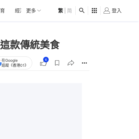
育
經濟
更多
01深圳
繁
觀點
|
简
健康
好食玩飛
登入
女
這款傳統美食
6
在Google
追蹤《香港01》