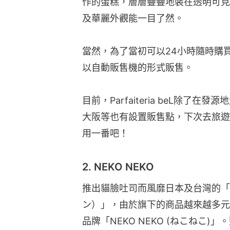
作的蛋糕，層層疊疊地裝在透明可見
及華麗外觀能一目了然。
當然，為了當初可以24小時隨時購買的初衷
以自動販售機的形式販售。
目前，Parfaiteria beL除
大阪等也有設置販售點，下次去旅遊
用一番吧！
2. NEKO NEKO
推出貓臉吐司而風靡日本及台灣的「N
ン）」，由於旗下的商品越來越多元
品牌「NEKO NEKO (ねこねこ)