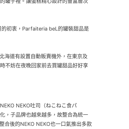
的罐子裡。讓蛋糕精心設計的豐富層次
，Parfaiteria beL的罐裝甜品是
了在發源地北海道有設置自動販賣機外，在東京及
時不妨在夜晚回家前去買罐甜品好好享
EKO NEKO吐司（ねこねこ食パ
化，子品牌也越來越多，故整合為統一
」。整合後的NEKO NEKO也一口氣推出多款