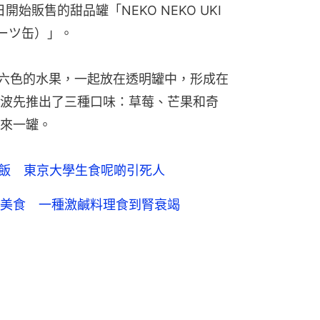
始販售的甜品罐「NEKO NEKO UKI 
イーツ缶）」。
六色的水果，一起放在透明罐中，形成在
波先推出了三種口味：草莓、芒果和奇
來一罐。
食頹飯 東京大學生食呢啲引死人
美食 一種激鹹料理食到腎衰竭