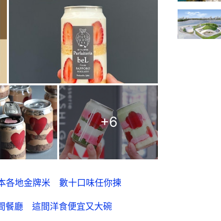
+
6
本各地金牌米 數十口味任你揀
間餐廳 這間洋食便宜又大碗