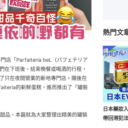
熱門文
「Parfaiteria beL（パフェテリア
們在下班後，結束晚餐或喝酒的行程，
了只在夜間營業的新地專門店。隨後在
aiteria的新鮮蛋糕，進而推出了「罐裝
日本藥妝
甜品，本篇就為大家整理出精美的罐裝
帶回港犯法