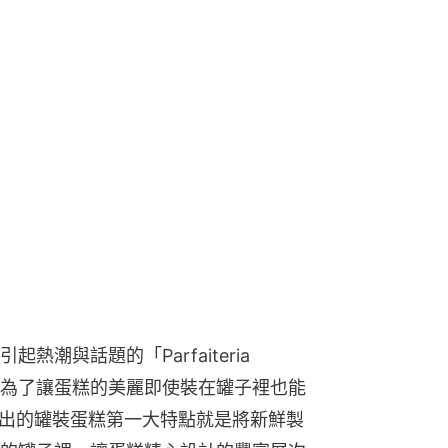
潮與話題的「Parfaiteria 
始。為了讓蛋糕的美麗即使裝在罐子裡也能
beL所推出的罐裝蛋糕第一大特點就是將新鮮製