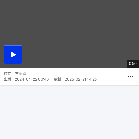
播
放
0:50
總
影
共
片
時
撰文：
布萊恩
間
出版：
2024-04-22 00:46
更新：
2025-02-21 14:25