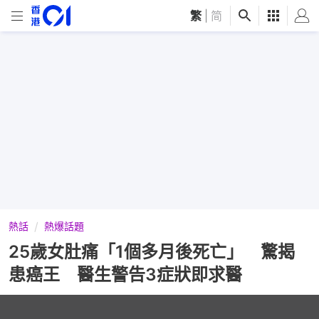
繁
|
简
熱話
熱爆話題
25歲女肚痛「1個多月後死亡」 驚揭
患癌王 醫生警告3症狀即求醫