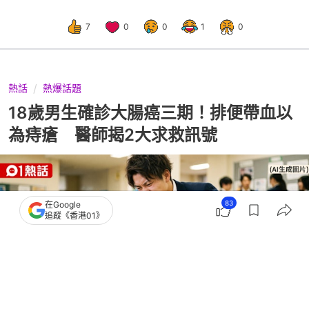
7
0
0
1
0
熱話
熱爆話題
18歲男生確診大腸癌三期！排便帶血以
為痔瘡 醫師揭2大求救訊號
83
在Google
追蹤《香港01》