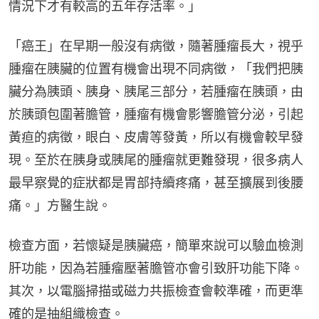
情況下才有較高的五年存活率。」
「癌王」在早期一般沒有病徵，隨著腫瘤長大，視乎
腫瘤在胰臟的位置有機會出現不同病徵，「我們把胰
臟分為胰頭、胰身、胰尾三部分，若腫瘤在胰頭，由
於胰頭包圍著膽管，腫瘤有機會影響膽管分泌，引起
黃疸的病徵，眼白、皮膚等發黃，所以有機會較早發
現。至於在胰身或胰尾的腫瘤就更難發現，很多病人
最早察覺的症狀都是胃部持續疼痛，甚至擴展到後腰
痛。」方醫生說。
檢查方面，若懷疑是胰臟癌，簡單來說可以驗血檢測
肝功能，因為若腫瘤壓著膽管亦會引致肝功能下降。
其次，以電腦掃描或磁力共振檢查會較準確，而更準
確的是抽組織檢查。