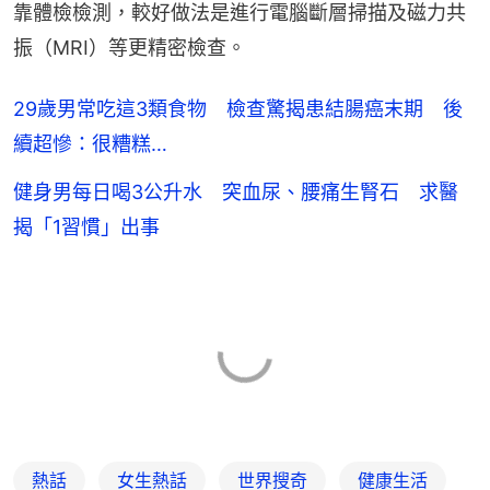
靠體檢檢測，較好做法是進行電腦斷層掃描及磁力共
振（MRI）等更精密檢查。
29歲男常吃這3類食物 檢查驚揭患結腸癌末期 後
續超慘：很糟糕…
健身男每日喝3公升水 突血尿、腰痛生腎石 求醫
揭「1習慣」出事
熱話
女生熱話
世界搜奇
健康生活