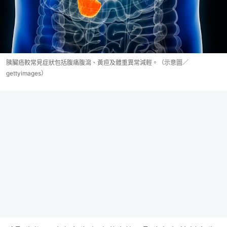
胰臟癌較常見症狀包括腹痛腹瀉、黃疸及體重異常減輕。（示意圖／
gettyimages）