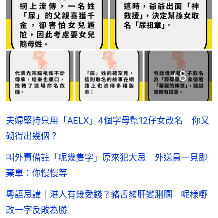
+
8
夫婦堅持只用「AELX」4個字母幫12仔女改名 你又
砌得出幾個？
叫外賣備註「呢幾隻字」原來犯大忌 外送員一見即
棄單：你慢慢等
粵語忌諱｜港人有幾愛錢？豬舌豬肝變脷膶 呢樣嘢
改一字反敗為勝