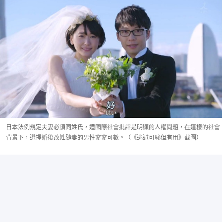
日本法例規定夫妻必須同姓氏，遭國際社會批評是明顯的人權問題，在這樣的社會
背景下，選擇婚後改姓隨妻的男性寥寥可數。（《逃避可恥但有用》截圖）