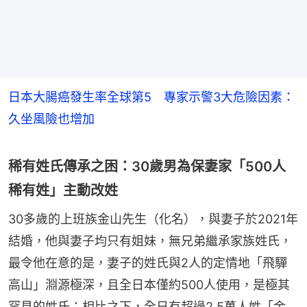
日本大腸癌發生率全球第5 專家示警3大危險因素：
久坐風險也增加
稀有姓氏傳承之困：30歲男為保妻家「500人
稀有姓」主動改姓
30多歲的上班族金山先生（化名），與妻子於2021年
結婚，他與妻子均只有姐妹，無兄弟繼承家族姓氏，
最令他在意的是，妻子的姓氏與2人的定情地「飛驒
高山」淵源極深，且全日本僅約500人使用，是極其
罕見的姓氏；相比之下，全日有超過2.5萬人姓「金