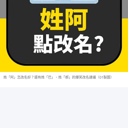
姓「阿」怎改名好？還有姓「巴」、姓「郝」的爆笑改名建議（01製圖）