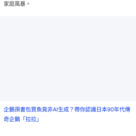
家庭風暴。
企鵝孭書包買魚竟非AI生成？帶你認識日本90年代傳
奇企鵝「拉拉」