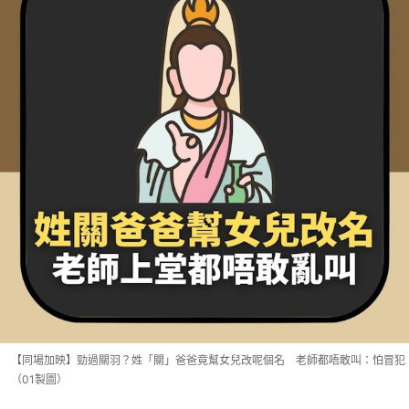
【同場加映】勁過關羽？姓「關」爸爸竟幫女兒改呢個名 老師都唔敢叫：怕冒犯
（01製圖）