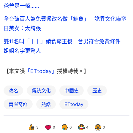
爸曾是一條……
全台破百人為免費餐改名做「鮭魚」 詭異文化嚇窒
日美女：太誇張
雙11名叫「丨丨」請食霸王餐 台男符合免費條件
姐姐名字更驚人
【本文獲
「ETtoday」
授權轉載。】
改名
傳統文化
中國史
歷史
兩岸奇趣
熱話
ETtoday
3
0
0
4
0