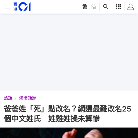
繁
|
简
熱話
熱爆話題
爸爸姓「死」點改名？網選最難改名25
個中文姓氏 姓雞姓操未算慘