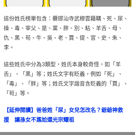
這份姓氏榜單包含：爨邯汕寺武穆雲籍鞲、死、尿、
操、毒、宰父、是、黨、胖、別、粘、羊舌、母、
仇、黑、苟、牛、吳、老、賈、提、宮、史、朱、
李。
這些姓氏中分為3類型，姓氏本身較奇怪，如「羊
舌」、「黑」等；姓氏文字有貶義，例如「死」、
「毒」、「胖」等；姓氏文字諧音含貶義的「賈」、
「苟」等。
【延伸閱讀】爸爸姓「尿」女兒怎改名？爺爺神救
援　讓孫女不尷尬還光宗耀祖