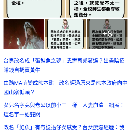
+
8
台男改名成「張鮭魚之夢」靠壽司郎發達？出盡陰招
賺錢自揭賣黃牛
由酷MA萌變成熊本熊 改名經過原來是熊本政府向中
國山寨低頭？
女兒名字竟與老公以前小三一樣 人妻崩潰 網民：
這名字一語雙關
改名「鮭魚」有冇諗過仔女感受？台女瘀爆經歷：我