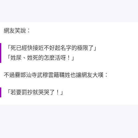
網友笑說：
「死已經快接近不好起名字的極限了」
「姓尿、姓死的怎麼活呀！」
不過爨邯汕寺武穆雲籍鞲姓也讓網友大嘆：
「若要罰抄就哭哭了！」