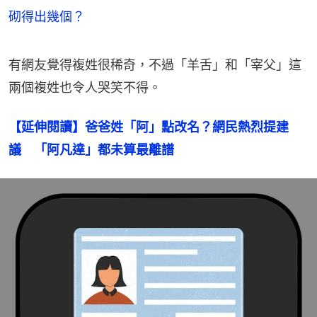
砌得出幾個？
有網友覺得複姓很稀奇，不過「羊舌」和「宰父」這
兩個複姓也令人哭笑不得。
【延伸閱讀】爸爸姓「阿」點改名？網民熱烈提建
議　「阿凡達」都未算最離譜