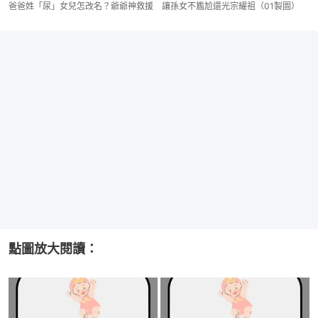
爸爸姓「尿」女兒怎改名？爺爺神救援 讓孫女不尷尬還光宗耀祖（01製圖）
點圖放大閱讀：