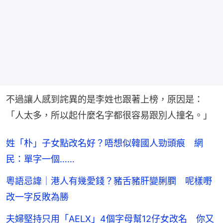
不過讓人感到詫異的是李姓也跟著上榜，原因是：
「人太多，所以起什麼名字都很容易跟別人撞名。」
姓「朴」子女點改名好？唔想似韓國人勁頭痕 網
民：單字一個……
粵語忌諱｜港人有幾愛錢？豬舌豬肝變脷膶 呢樣嘢
改一字反敗為勝
夫婦堅持只用「AELX」4個字母幫12仔女改名 你又