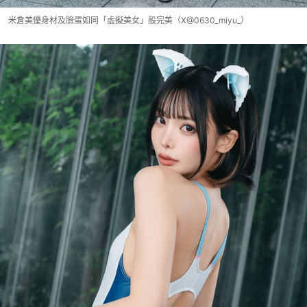
米倉美優身材及臉蛋如同「虛擬美女」般完美（X@0630_miyu_）