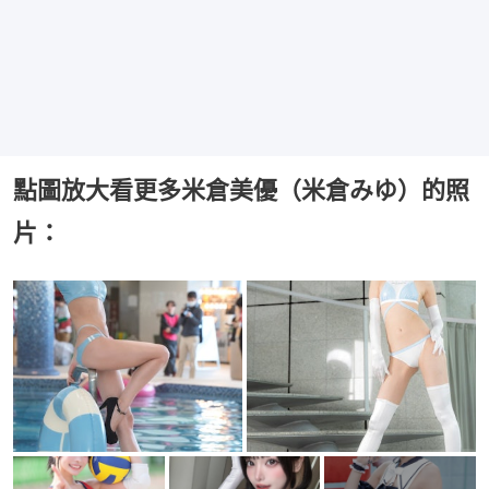
點圖放大看更多米倉美優（米倉みゆ）的照
片：