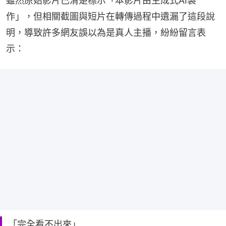
雖然原始影片已清楚標示「本影片由生成式AI製
作」，但相關截圖與短片在轉傳過程中遺漏了這段說
明，導致許多網友誤以為是真人主播，紛紛留言表
示：
「完全看不出來」