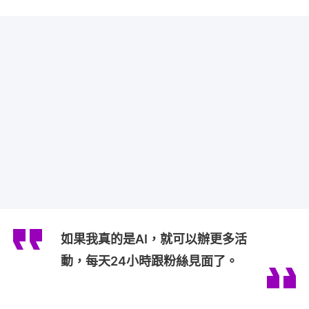
如果我真的是AI，就可以辦更多活
動，每天24小時跟粉絲見面了。