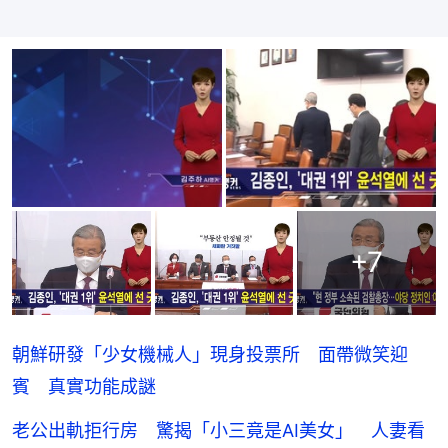
+
7
朝鮮研發「少女機械人」現身投票所 面帶微笑迎
賓 真實功能成謎
老公出軌拒行房 驚揭「小三竟是AI美女」 人妻看