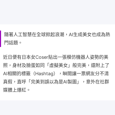
隨著人工智慧在全球掀起浪潮，AI生成美女也成為熱
門話題。
近日便有日本女Coser貼出一張模仿機器人姿勢的美
照，身材及臉蛋如同「虛擬美女」般完美，還附上了
AI相關的標籤（Hashtag），瞬間讓一票網友分不清
真假，直呼「完美到誤以為是AI製圖」，意外在社群
媒體上爆紅。