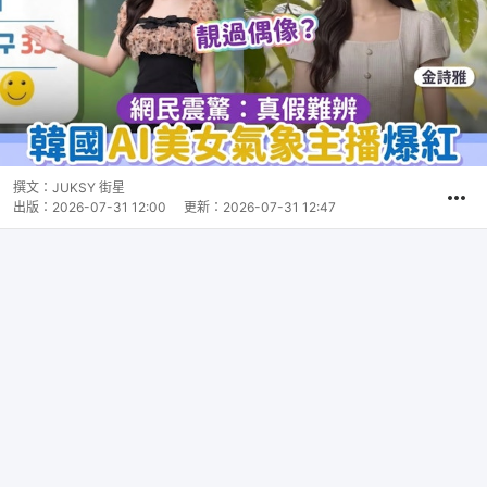
撰文：
JUKSY 街星
出版：
2026-07-31 12:00
更新：
2026-07-31 12:47