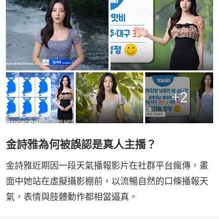
+
2
金詩雅為何被誤認是真人主播？
金詩雅近期因一段天氣播報影片在社群平台瘋傳，畫
面中她站在虛擬攝影棚前，以流暢自然的口條播報天
氣，表情與肢體動作都相當逼真。