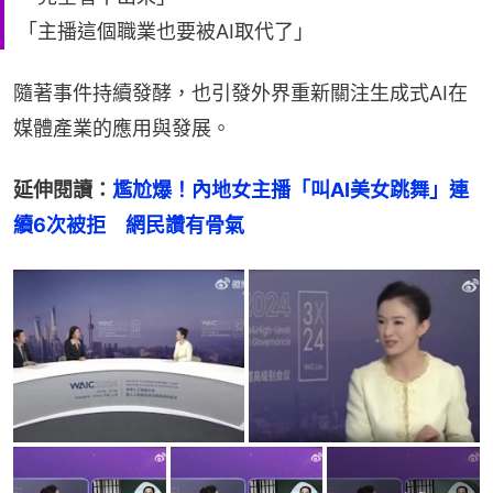
「主播這個職業也要被AI取代了」
隨著事件持續發酵，也引發外界重新關注生成式AI在
媒體產業的應用與發展。
延伸閱讀：
尷尬爆！內地女主播「叫AI美女跳舞」連
續6次被拒　網民讚有骨氣