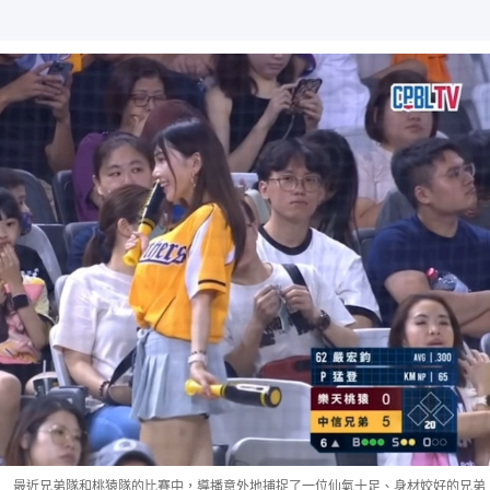
最近兄弟隊和桃猿隊的比賽中，導播意外地捕捉了一位仙氣十足、身材姣好的兄弟