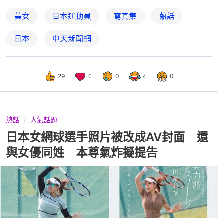
美女
日本運動員
寫真集
熱話
日本
中天新聞網
29
0
0
4
0
熱話
人氣話題
日本女網球選手照片被改成AV封面 還
與女優同姓 本尊氣炸擬提告