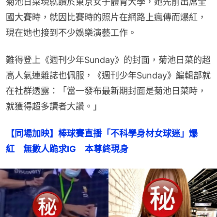
菊池日菜現就讀於東京女子體育大學，她先前出席全
國大賽時，就因比賽時的照片在網路上瘋傳而爆紅，
現在她也接到不少娛樂演藝工作。
難得登上《週刊少年Sunday》的封面，菊池日菜的超
高人氣連雜誌也佩服，《週刊少年Sunday》編輯部就
在社群透露：「當一發布最新期封面是菊池日菜時，
就獲得超多讀者大讚。」
【同場加映】棒球賽直播「不科學身材女球迷」爆
紅　無數人跪求IG　本尊終現身