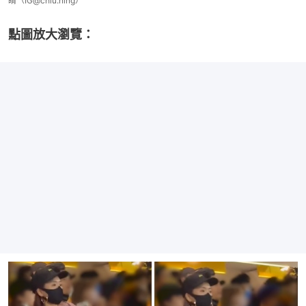
睛（IG@chiu.ning）
點圖放大瀏覽：