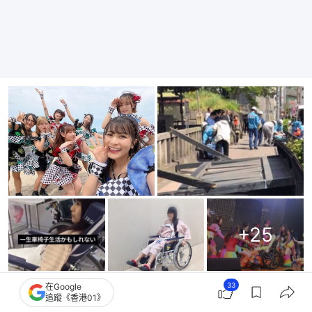
+
25
33
在Google
園田彩乃的發文一夜之間瀏覽量突破千萬
追蹤《香港01》