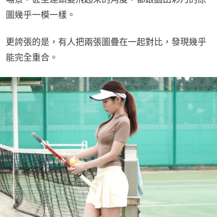
圖幾乎一模一樣。
更誇張的是，有人把兩張圖疊在一起對比，發現幾乎
能完全重合。