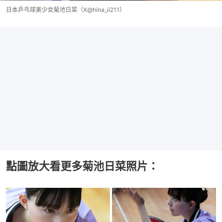
日本乒乓球美少女菊池日菜（X@hina_ii211）
點圖放大看更多菊池日菜照片：