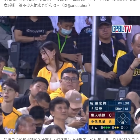
女球迷，讓不少人跪求身份和IG。（IG@arieachen）