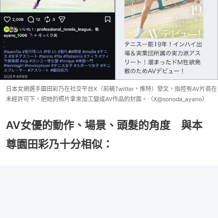
日本女網選手園田彩乃在社交平台X（前稱Twitter，推特）發文，指控有AV片商在
未經許可下，把她的照片拿來加工變成AV作品的封面。（X@sonoda_ayano）
AV女優的動作、場景、頭髮的角度 與本
尊園田彩乃十分相似：