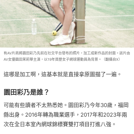
有AV片商將園田彩乃先前在社交平台發布的照片，加工成新作品的封面。該片由
AV女優園田茉莉華主演，以19年資歷女子網球運動員為背景。（翻攝自X）
這哪是加工啊，這基本就是直接拿原圖描了一遍。
園田彩乃是誰？
可能有些讀者不太熟悉她。園田彩乃今年30歲，福岡
縣出身。2016年轉為職業選手，2017年和2023年兩
次在全日本室內網球錦標賽雙打項目打進八強。