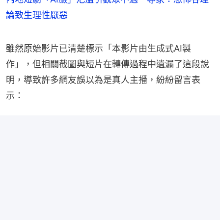
論致生理性厭惡
雖然原始影片已清楚標示「本影片由生成式AI製
作」，但相關截圖與短片在轉傳過程中遺漏了這段說
明，導致許多網友誤以為是真人主播，紛紛留言表
示：