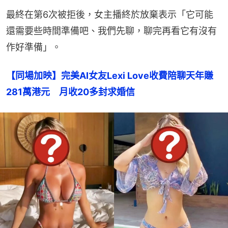
最終在第6次被拒後，女主播終於放棄表示「它可能
還需要些時間準備吧、我們先聊，聊完再看它有沒有
作好準備」。
【同場加映】完美AI女友Lexi Love收費陪聊天年賺
281萬港元　月收20多封求婚信