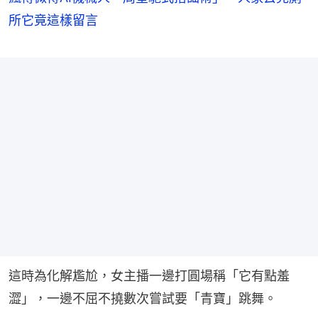
所它竟這樣留言
這時為化解尷尬，女主播一邊打圓場稱「它有點羞
澀」，一邊不屈不撓數次嘗試要「青寶」跳舞。