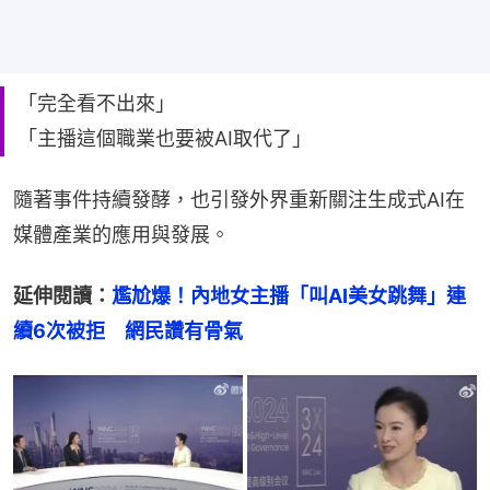
「完全看不出來」
「主播這個職業也要被AI取代了」
隨著事件持續發酵，也引發外界重新關注生成式AI在
媒體產業的應用與發展。
延伸閱讀：
尷尬爆！內地女主播「叫AI美女跳舞」連
續6次被拒　網民讚有骨氣