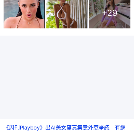
+
29
《周刊Playboy》出AI美女寫真集意外惹爭議 有網