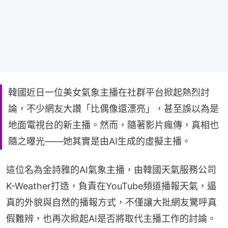
韓國近日一位美女氣象主播在社群平台掀起熱烈討
論，不少網友大讚「比偶像還漂亮」，甚至誤以為是
地面電視台的新主播。然而，隨著影片瘋傳，真相也
隨之曝光——她其實是由AI生成的虛擬主播。
這位名為金詩雅的AI氣象主播，由韓國天氣服務公司
K-Weather打造，負責在YouTube頻道播報天氣，逼
真的外貌與自然的播報方式，不僅讓大批網友驚呼真
假難辨，也再次掀起AI是否將取代主播工作的討論。