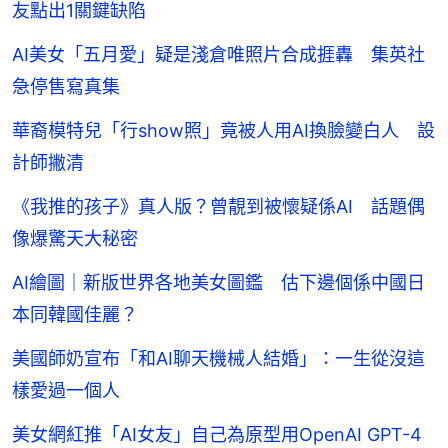
友點出1關鍵缺陷
AI美女「五月愛」疑是淺倉唯照片合成捱轟 集英社
急停售寫真集
華裔模特兒「行show照」竟被人用AI換臉變白人 設
計師撇清
《我推的孩子》真人版？曾靚到被懷疑係AI 話題偶
像爆驚天大秘密
AI繪圖｜新版世界各地美女圖鑑 估下邊個係中國日
本同韓國佳麗？
美國師奶宣布「和AI聊天機械人結婚」：一生從沒這
樣愛過一個人
美女網紅推「AI女友」自己為原型用OpenAI GPT-4