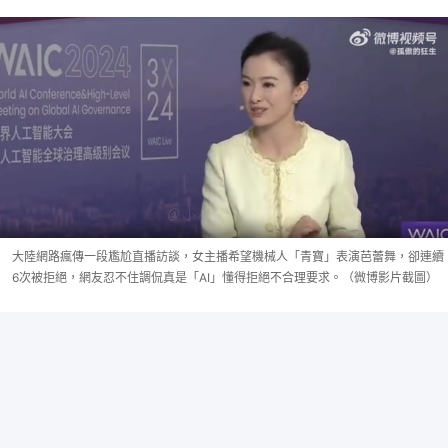
大陸網路瘋傳一段尷尬直播訪談，女主播希望機械人「青寶」表演芭蕾舞，卻連續
6次被拒絕，網友忍不住調侃真是「AI」懂得拒絕不合理要求。（微博影片截圖）