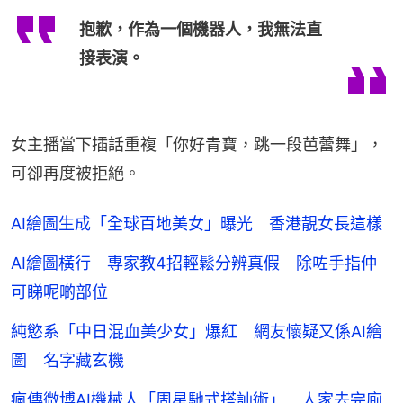
抱歉，作為一個機器人，我無法直
接表演。
女主播當下插話重複「你好青寶，跳一段芭蕾舞」，
可卻再度被拒絕。
AI繪圖生成「全球百地美女」曝光 香港靚女長這樣
AI繪圖橫行 專家教4招輕鬆分辨真假 除咗手指仲
可睇呢啲部位
純慾系「中日混血美少女」爆紅 網友懷疑又係AI繪
圖 名字藏玄機
瘋傳微博AI機械人「周星馳式搭訕術」 人家去完廁