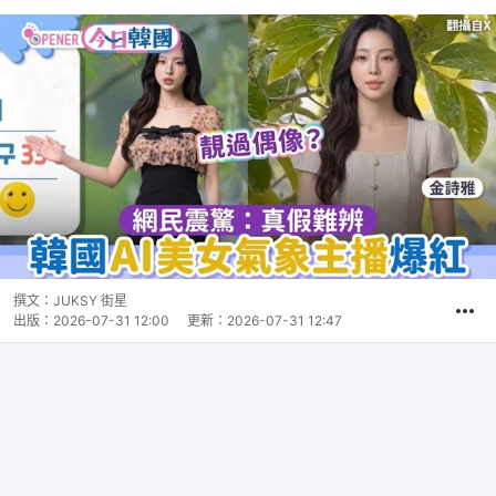
撰文：
JUKSY 街星
出版：
2026-07-31 12:00
更新：
2026-07-31 12:47