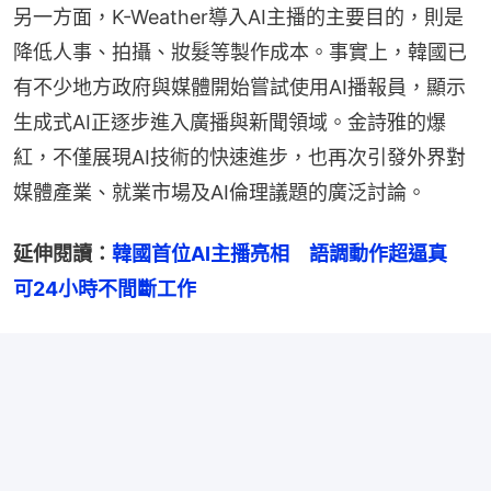
另一方面，K-Weather導入AI主播的主要目的，則是
降低人事、拍攝、妝髮等製作成本。事實上，韓國已
有不少地方政府與媒體開始嘗試使用AI播報員，顯示
生成式AI正逐步進入廣播與新聞領域。金詩雅的爆
紅，不僅展現AI技術的快速進步，也再次引發外界對
媒體產業、就業市場及AI倫理議題的廣泛討論。
延伸閱讀：
韓國首位AI主播亮相　語調動作超逼真　
可24小時不間斷工作