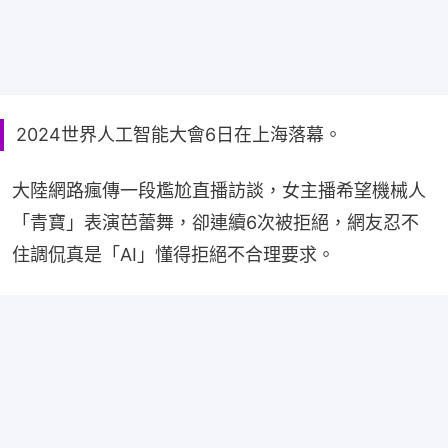
2024世界人工智能大會6日在上海落幕。
大陸網路瘋傳一段尷尬直播訪談，女主播希望機械人
「青寶」表演芭蕾舞，卻連續6次被拒絕，網友忍不
住調侃真是「AI」懂得拒絕不合理要求。