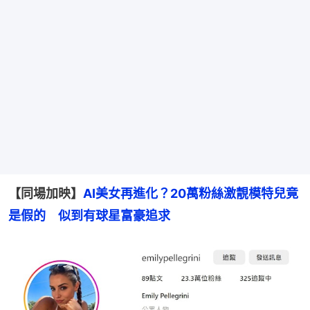
【同場加映】
AI美女再進化？20萬粉絲激靚模特兒竟
是假的　似到有球星富豪追求