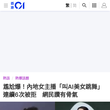
繁
|
简
熱話
熱爆話題
尷尬爆！內地女主播「叫AI美女跳舞」
連續6次被拒 網民讚有骨氣