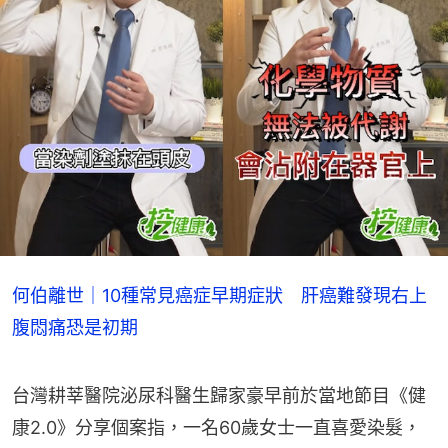
何伯離世｜10種常見癌症早期症狀 肝癌難發現右上
腹悶痛恐是初期
台灣耕莘醫院泌尿科醫生歸家豪早前於當地節目《健
康2.0》分享個案指，一名60歲女士一直喜愛染髮，