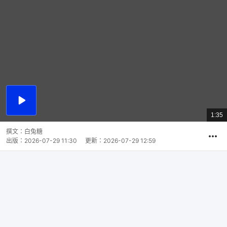
播
放
1:35
總
影
共
片
時
撰文：
白兔糖
間
出版：
2026-07-29 11:30
更新：
2026-07-29 12:59