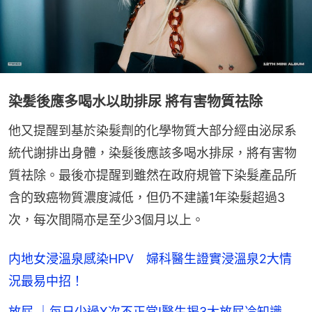
染髪後應多喝水以助排尿 將有害物質祛除
他又提醒到基於染髮劑的化學物質大部分經由泌尿系
統代謝排出身體，染髮後應該多喝水排尿，將有害物
質祛除。最後亦提醒到雖然在政府規管下染髮產品所
含的致癌物質濃度減低，但仍不建議1年染髮超過3
次，每次間隔亦是至少3個月以上。
内地女浸溫泉感染HPV 婦科醫生證實浸溫泉2大情
況最易中招！
放屁 ｜每日少過X次不正常!醫生揭3大放屁冷知識