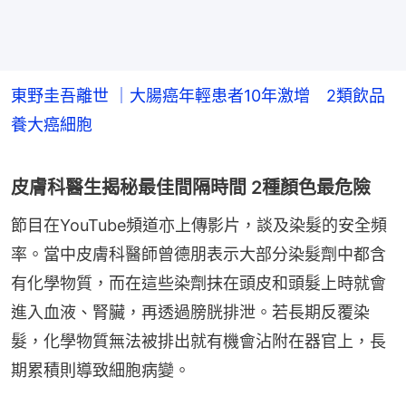
東野圭吾離世 ｜大腸癌年輕患者10年激增 2類飲品
養大癌細胞
皮膚科醫生揭秘最佳間隔時間 2種顏色最危險
節目在YouTube頻道亦上傳影片，談及染髮的安全頻
率。當中皮膚科醫師曾德朋表示大部分染髮劑中都含
有化學物質，而在這些染劑抹在頭皮和頭髮上時就會
進入血液、腎臟，再透過膀胱排泄。若長期反覆染
髮，化學物質無法被排出就有機會沾附在器官上，長
期累積則導致細胞病變。