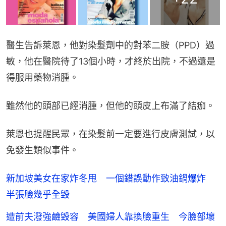
醫生告訴萊恩，他對染髮劑中的對苯二胺（PPD）過
敏，他在醫院待了13個小時，才終於出院，不過還是
得服用藥物消腫。
雖然他的頭部已經消腫，但他的頭皮上布滿了結痂。
萊恩也提醒民眾，在染髮前一定要進行皮膚測試，以
免發生類似事件。
新加坡美女在家炸冬甩 一個錯誤動作致油鍋爆炸
半張臉幾乎全毀
遭前夫潑強鹼毀容 美國婦人靠換臉重生 今臉部壞