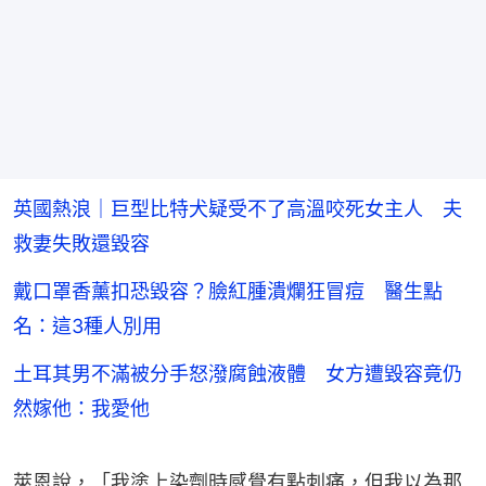
英國熱浪｜巨型比特犬疑受不了高溫咬死女主人 夫
救妻失敗還毀容
戴口罩香薰扣恐毀容？臉紅腫潰爛狂冒痘 醫生點
名：這3種人別用
土耳其男不滿被分手怒潑腐蝕液體 女方遭毀容竟仍
然嫁他：我愛他
萊恩說，「我塗上染劑時感覺有點刺痛，但我以為那