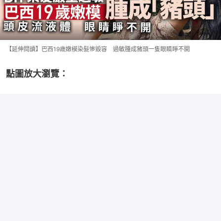
【延伸閱讀】巴西19歲嫩模染髮慘毀容 過敏腫成豬頭一隻眼睛睜不開
點圖放大瀏覽：