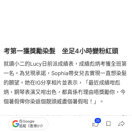
考第一獲獎勵染髮 坐足4小時變粉紅頭
就讀小二的Lucy日前派成績表，成績彪炳考獲全班第
一名。為兌現承諾，Sophia帶女兒去實現一直想染髮
的願望。她在IG分享相片並表示，「最近成績咁彪
炳，鋼琴表演又咁出色，都真係冇理由唔獎勵你，今
個暑假俾你染返個靚頭威盡個暑假啦！」。
相片中可見，以招牌冬菇頭示人的Lucy乖巧地坐在髮
20
在Google
追蹤《香港01》
型屋的椅子上，任由髮型師為她漂染，期間更不時對