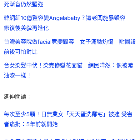
死漸盲仍然堅強
韓網紅10億整容變Angelababy？遭老闆施暴毀容
修復後美貌再進化
台灣美容院做facial竟變毀容 女子滿臉灼傷 貼圖證
前後可怕對比
台女染髮中伏！染完慘變花面貓 網民嘩然：像被潑
油漆一樣！
延伸閱讀：
每次至少5顆！日無業女「天天蛋洗鄰宅」被逮 受害
者痛批：5年前就開始