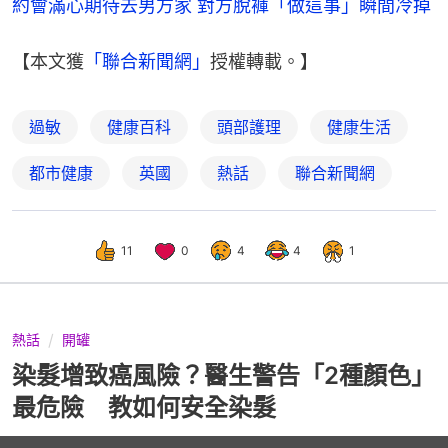
約會滿心期待去男方家 對方脫褲「做這事」瞬間冷掉
【本文獲
「聯合新聞網」
授權轉載。】
過敏
健康百科
頭部護理
健康生活
都市健康
英國
熱話
聯合新聞網
11
0
4
4
1
熱話
開罐
染髮增致癌風險？醫生警告「2種顏色」
最危險 教如何安全染髮