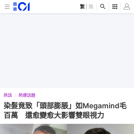
繁
|
简
熱話
熱爆話題
染髮竟致「頭部膨脹」如Megamind毛
百萬 還愈變愈大影響雙眼視力