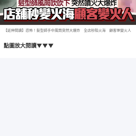
【延伸閱讀】恐怖！髮型師手中風筒突然大爆炸 全店秒陷火海 顧客慘變火人
點圖放大閱讀▼▼▼