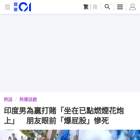
繁
|
简
熱話
熱爆話題
印度男為贏打賭「坐在已點燃煙花炮
上」 朋友眼前「爆屁股」慘死