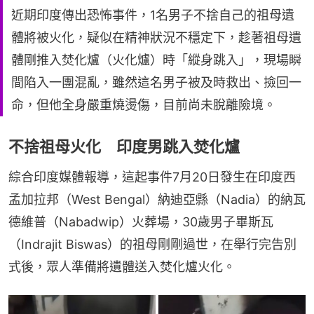
近期印度傳出恐怖事件，1名男子不捨自己的祖母遺
體將被火化，疑似在精神狀況不穩定下，趁著祖母遺
體剛推入焚化爐（火化爐）時「縱身跳入」，現場瞬
間陷入一團混亂，雖然這名男子被及時救出、撿回一
命，但他全身嚴重燒燙傷，目前尚未脫離險境。
不捨祖母火化 印度男跳入焚化爐
綜合印度媒體報導，這起事件7月20日發生在印度西
孟加拉邦（West Bengal）納迪亞縣（Nadia）的納瓦
德維普（Nabadwip）火葬場，30歲男子畢斯瓦
（Indrajit Biswas）的祖母剛剛過世，在舉行完告別
式後，眾人準備將遺體送入焚化爐火化。