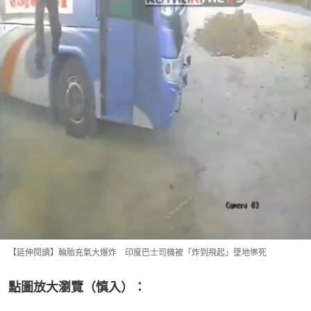
【延伸閱讀】輪胎充氣大爆炸 印度巴士司機被「炸到飛起」墜地慘死
點圖放大瀏覽（慎入）：