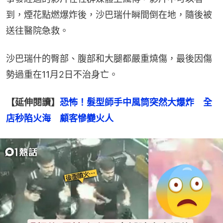
到，煙花點燃爆炸後，沙巴瑞什瞬間倒在地，隨後被
送往醫院急救。
沙巴瑞什的臀部、腹部和大腿都嚴重燒傷，最後因傷
勢過重在11月2日不治身亡。
【延伸閱讀】
恐怖！髮型師手中風筒突然大爆炸　全
店秒陷火海　顧客慘變火人