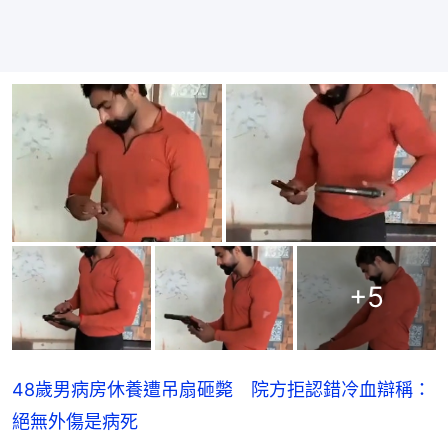
+
5
48歲男病房休養遭吊扇砸斃 院方拒認錯冷血辯稱：
絕無外傷是病死