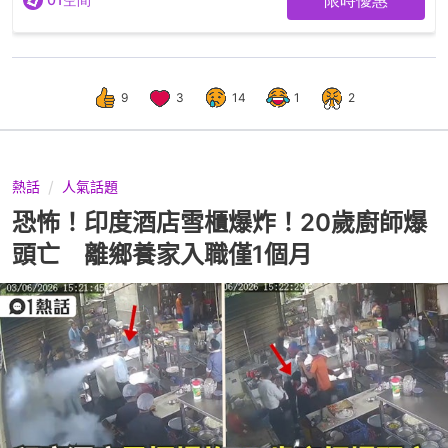
9
3
14
1
2
熱話
人氣話題
恐怖！印度酒店雪櫃爆炸！20歲廚師爆
頭亡 離鄉養家入職僅1個月