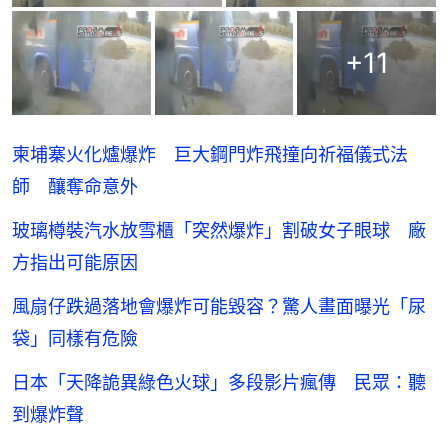
+
11
柬埔寨火化爐爆炸 巨大鋼門炸飛撞向祈福儀式法
師 釀奪命意外
玻璃樽裝汽水放雪櫃「突然爆炸」割破女子眼球 廠
方指出可能原因
風扇仔跌過落地會爆炸可能毀容？驚人畫面曝光「尿
袋」同樣有危險
日本「天降詭異綠色火球」多段影片瘋傳 民眾：聽
到爆炸聲