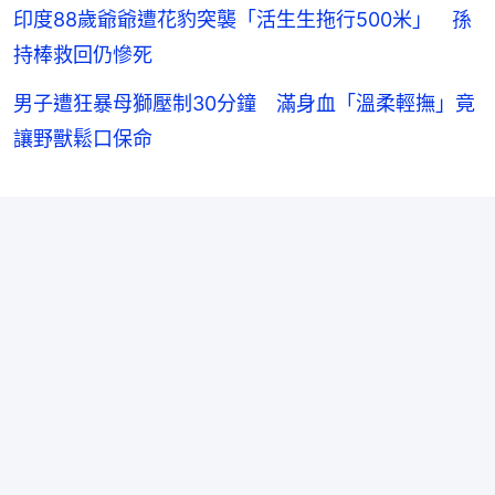
印度88歲爺爺遭花豹突襲「活生生拖行500米」 孫
持棒救回仍慘死
男子遭狂暴母獅壓制30分鐘 滿身血「溫柔輕撫」竟
讓野獸鬆口保命