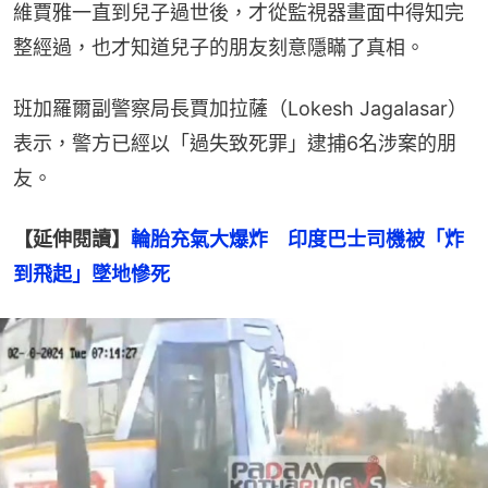
維賈雅一直到兒子過世後，才從監視器畫面中得知完
整經過，也才知道兒子的朋友刻意隱瞞了真相。
班加羅爾副警察局長賈加拉薩（Lokesh Jagalasar）
表示，警方已經以「過失致死罪」逮捕6名涉案的朋
友。
【延伸閱讀】
輪胎充氣大爆炸　印度巴士司機被「炸
到飛起」墜地慘死