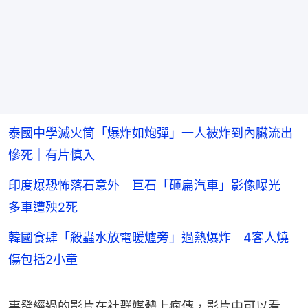
泰國中學滅火筒「爆炸如炮彈」一人被炸到內臟流出
慘死｜有片慎入
印度爆恐怖落石意外 巨石「砸扁汽車」影像曝光
多車遭殃2死
韓國食肆「殺蟲水放電暖爐旁」過熱爆炸 4客人燒
傷包括2小童
事發經過的影片在社群媒體上瘋傳，影片中可以看