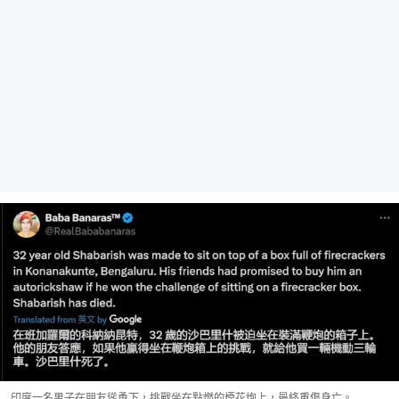
印度一名男子在朋友慫恿下，挑戰坐在點燃的煙花炮上，最終重傷身亡。