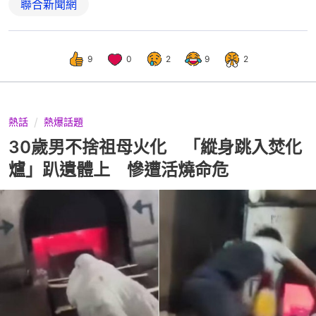
聯合新聞網
9
0
2
9
2
熱話
熱爆話題
30歲男不捨祖母火化 「縱身跳入焚化
爐」趴遺體上 慘遭活燒命危