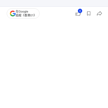
8
在Google
追蹤《香港01》
撰文：
凌逸德
出版：
2026-05-29 14:40
更新：
2026-05-30 14:38
藍田邨藍碧樓25樓一單位今早（29日）發生爆炸，