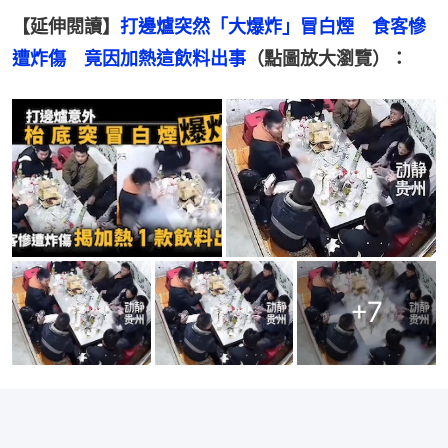
【延伸閱讀】
打邊爐突然「大爆炸」冒白煙　食客慘
遭炸傷　竟因加熱這飲料出事
（點圖放大瀏覽）：
+
7