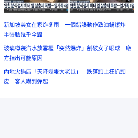
新加坡美女在家炸冬甩 一個錯誤動作致油鍋爆炸
半張臉幾乎全毀
玻璃樽裝汽水放雪櫃「突然爆炸」割破女子眼球 廠
方指出可能原因
內地火鍋店「天降幾隻大老鼠」 跌落頭上狂抓頭
皮 客人嚇到彈起