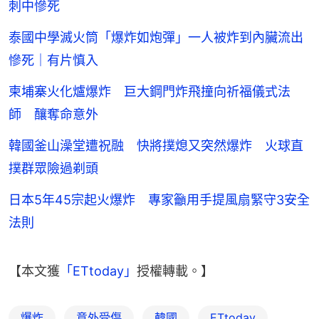
刺中慘死
泰國中學滅火筒「爆炸如炮彈」一人被炸到內臟流出
慘死｜有片慎入
柬埔寨火化爐爆炸 巨大鋼門炸飛撞向祈福儀式法
師 釀奪命意外
韓國釜山澡堂遭祝融 快將撲熄又突然爆炸 火球直
撲群眾險過剃頭
日本5年45宗起火爆炸 專家籲用手提風扇緊守3安全
法則
【本文獲
「ETtoday」
授權轉載。】
爆炸
意外受傷
韓國
ETtoday