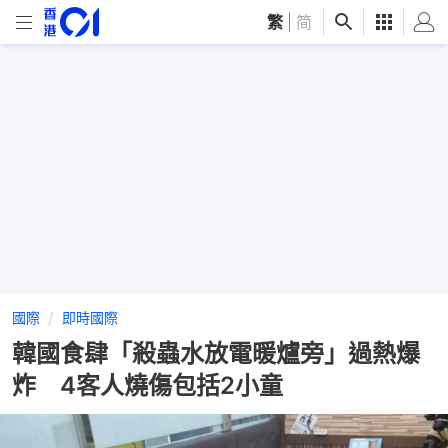
繁
|
简
國際
即時國際
韓國食肆「殺蟲水放電暖爐旁」過熱爆
炸 4客人燒傷包括2小童