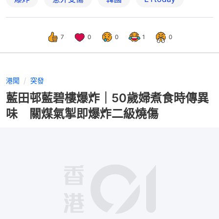
7
0
0
1
0
港聞
突發
藍田邨藍碧樓爆炸｜50歲婦煮食時傳異
味 關煤氣掣即爆炸二級燒傷