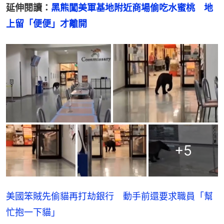
延伸閱讀：
黑熊闖美軍基地附近商場偷吃水蜜桃　地
上留「便便」才離開
+
5
美國笨賊先偷貓再打劫銀行 動手前還要求職員「幫
忙抱一下貓」