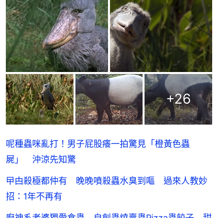
+
26
呢種蟲咪亂打！男子屁股癢一拍驚見「橙黃色蟲
屍」 沖涼先知驚
曱甴殺極都仲有 晚晚噴殺蟲水臭到嘔 過來人教妙
招：1年不再有
廚神系老婆獨愛食蟲 自創蟲燒賣蟲Pizza蟲餃子 甜