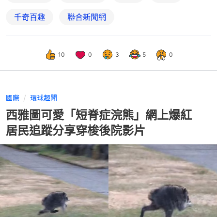
千奇百趣
聯合新聞網
10
0
3
5
0
國際
環球趣聞
西雅圖可愛「短脊症浣熊」網上爆紅
居民追蹤分享穿梭後院影片