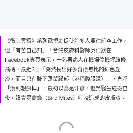
《衝上雲霄》系列電視劇促使許多人嚮往航空工作，
但「有苦自己知」！台灣皮膚科醫師吳仁欽在
Facebook專頁表示，一名男病人在機場停機坪維修
飛機，最近3日「突然長出好多奇癢無比的紅色丘
疹，而且只在腋下跟鼠蹊部（港稱腹股溝）」，直呼
「癢到想瘋掉」，最初以為是汗疹，但吳醫生經檢查
後，證實是禽蟎（Bird Mites）叮咬造成的皮膚炎。