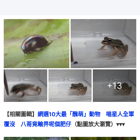
+
13
【相關圖輯】
網選10大最「醜萌」動物　喵星人全軍
覆沒　八哥竟輸畀呢個肥仔
（點圖放大瀏覽）▾▾▾