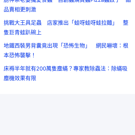
品賣相更刺激
挑戰大王具足蟲 店家推出「蛙呀蛙呀蛙拉麵」 整
隻巨青蛙趴碗上
地鐵西裝男背囊竟出現「恐怖生物」 網民嚇壞：根
本恐怖襲擊！
床褥半年就有200萬隻塵蟎？專家教除蟲法：除蟎吸
塵機效果有限