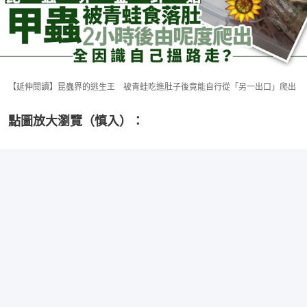
【延伸閱讀】昆蟲界的逃生王 被青蛙吃進肚子後竟能自行從「另一出口」爬出
點圖放大瀏覽（慎入）：