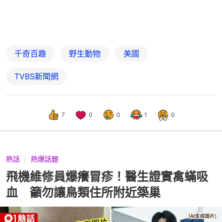
千奇百趣
野生動物
美國
TVBS新聞網
7
0
0
1
0
熱話
熱爆話題
飛機維修員爆癢冒疹！醫生證實禽蟎吸
血 籲勿讓鳥類住所附近築巢