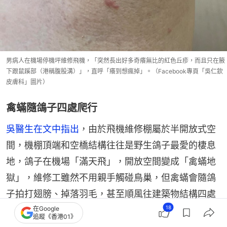
男病人在機場停機坪維修飛機，「突然長出好多奇癢無比的紅色丘疹，而且只在腋
下跟鼠蹊部（港稱腹股溝）」，直呼「癢到想瘋掉」。（Facebook專頁「吳仁欽
皮膚科」圖片）
禽蟎隨鴿子四處爬行
吳醫生在文中指出
，由於飛機維修棚屬於半開放式空
間，機棚頂端和空橋結構往往是野生鴿子最愛的棲息
地，鴿子在機場「滿天飛」，開放空間變成「禽蟎地
獄」，維修工雖然不用親手觸碰鳥巢，但禽蟎會隨鴿
子拍打翅膀、掉落羽毛，甚至順風往建築物結構四處
18
爬行，直接入侵工作空間。
在Google
追蹤《香港01》