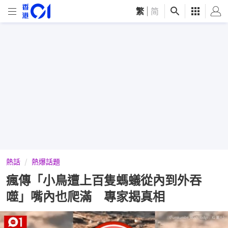
繁
|
简
熱話
熱爆話題
瘋傳「小鳥遭上百隻螞蟻從內到外吞
噬」嘴內也爬滿 專家揭真相