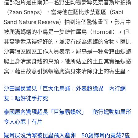
這部短片是由南非一名野生動物嚮導史奈普斯所拍攝
（Zaan Snaps），當時他在薩比沙禁獵區（Sabi 
Sand Nature Reserve）拍到這個驚悚畫面，影片中
被爬滿螞蟻的小鳥是一隻雌性犀鳥（Hornbill），但
其實牠還活得好好的，並沒有成為螞蟻的食物。薩比
沙禁獵區園區工作人員表示，犀鳥是一種會藉由螞蟻
爬上身清潔身體的鳥類，牠所站立的土丘其實是螞蟻
窩，藉由故意引誘螞蟻爬滿身來清除身上的寄生蟲。
沙田居民驚見「巨大化烏蠅」外表超詭異 內行網
友：唔好徒手打死
泰國屋內驚現超長「巨無霸蜈蚣」 爬行蠕動如異形
令人心寒｜有片
疑耳屎沒清潔被昆蟲飛入產卵 50歲婦耳內竟藏7隻