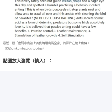
最近一段「虛弱小鳥被上百隻螞蟻爬滿全身」的影片在網上瘋傳。
（IG@umkumbe_bush_lodge）
點圖放大瀏覽（慎入）：