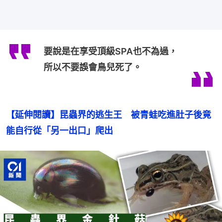
要說是在享受頂級SPA也不為過，
所以不要誤會鳥兒死了。
【延伸閱讀】昆蟲界的逃生王　被青蛙吃進肚子後竟
能自行從「另一出口」爬出