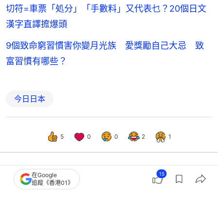
切符=車票「処分」「手數料」又代表乜？20個日文
漢字直譯搲爆頭
9個致命窮習慣害你變月光族 愛獎勵自己大忌 致
富習慣有哪些？
今日日本
5
0
0
2
1
15
在Google
生活
寵物
追蹤《香港01》
金毛想被摸又怕人 費盡心思找來牛屎
堵嘴 網民：這比張嘴還嚇人