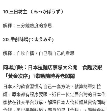
19.三日坊主 （ みっかぼうず ）
解釋：三分鐘熱度的意思
20. 手前味噌(てまえみそ)
解釋：自吹自擂，自己讚自己的意思
同場加映：日本拉麵店禁忌大公開 食麵要跟
「黃金次序」1舉動隨時畀老闆鬧
日本人的飲食習慣有自己一套方法，就算簡單如拉
麵，原來都有程序要跟。近日一位定居台灣的日本作
家就在社交平台分享，解釋日本人食拉麵其實會同時
食飯，用以平衡味道，而且如果「食錯」，隨時會被