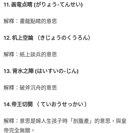
11. 画竜点睛 (がりょう-てんせい)
解釋：畫龍點睛的意思
12. 机上空論 （きじょうのくうろん）
解釋：紙上談兵的意思
13. 背水之陣 (はいすいの-じん)
解釋：破斧沉舟的意思
14.帝王切開 （ ていおうせっかい ）
解釋：意思是婦人生孩子時「剖腹產」的意思，與皇
帝完全無關。