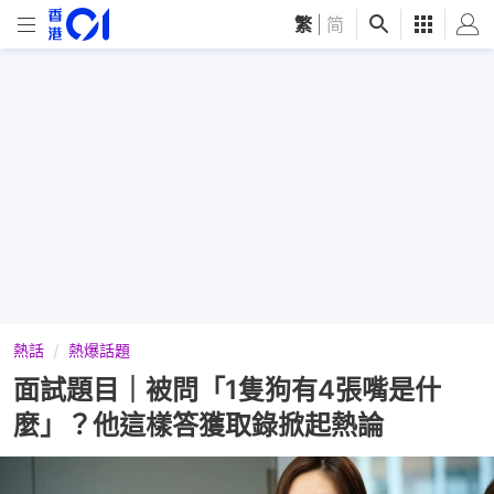
繁
|
简
熱話
熱爆話題
面試題目｜被問「1隻狗有4張嘴是什
麼」？他這樣答獲取錄掀起熱論