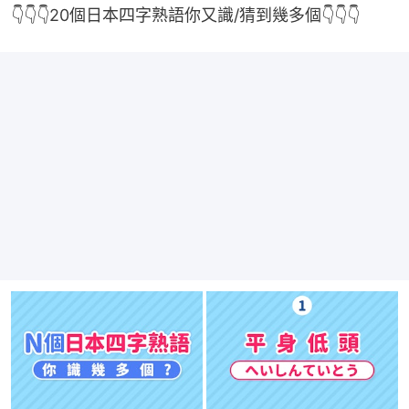
👇👇👇20個日本四字熟語你又識/猜到幾多個👇👇👇