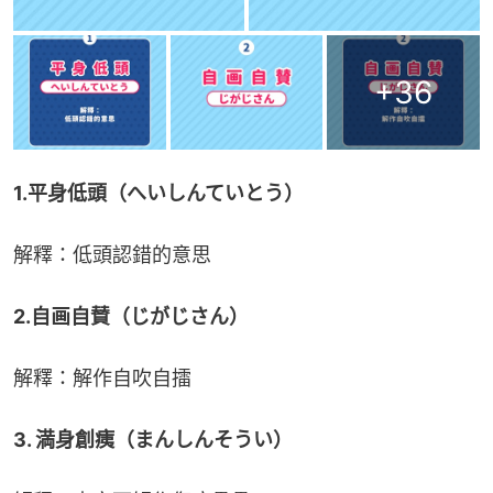
+
36
1.平身低頭（へいしんていとう）
解釋：低頭認錯的意思
2.自画自賛（じがじさん）
解釋：解作自吹自擂
3. 満身創痍（まんしんそうい）