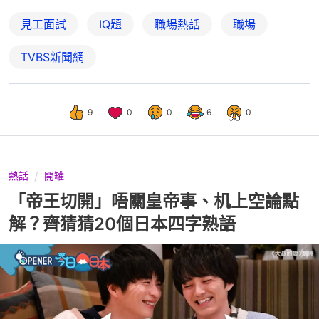
見工面試
IQ題
職場熱話
職場
TVBS新聞網
9
0
0
6
0
熱話
開罐
「帝王切開」唔關皇帝事、机上空論點
解？齊猜猜20個日本四字熟語