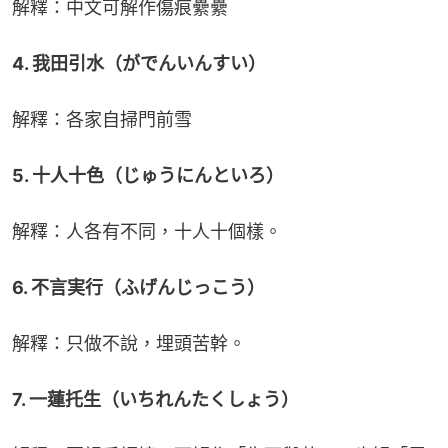
解釋：中文可解作傷痕纍纍
4. 我田引水（がでんいんすい）
解釋：各家自掃門前雪
5. 十人十色（じゅうにんといろ）
解釋：人各有不同，十人十個樣。
6. 不言実行（ふげんじっこう）
解釋：只做不說，埋頭苦幹。
7. 一蓮托生（いちれんたくしょう）