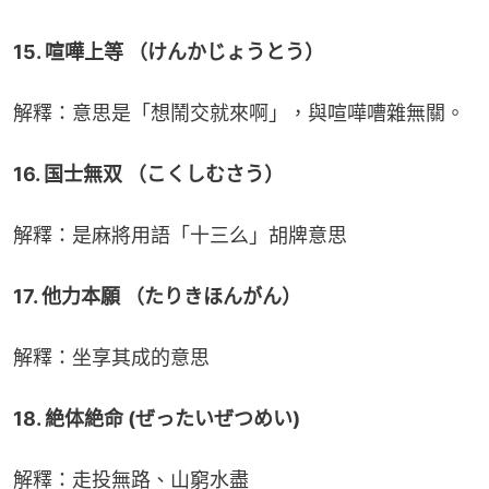
15. 喧嘩上等 （けんかじょうとう）
解釋：意思是「想鬧交就來啊」，與喧嘩嘈雜無關。
16. 国士無双 （こくしむさう）
解釋：是麻將用語「十三么」胡牌意思
17. 他力本願 （たりきほんがん）
解釋：坐享其成的意思
18. 絶体絶命 (ぜったいぜつめい)
解釋：走投無路、山窮水盡