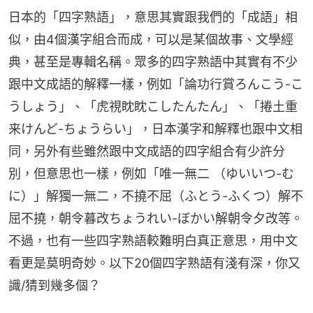
日本的「四字熟語」，意思其實跟我們的「成語」相
似，由4個漢字組合而成，可以是某個故事、文學經
典，甚至是專輯名稱。眾多的四字熟語中其實有不少
跟中文成語的解釋一樣，例如「論功行賞ろんこう-こ
うしょう」、「虎視眈眈こしたんたん」、「捲土重
来けんど-ちょうらい」，日本漢字和解釋也跟中文相
同，另外有些雖然跟中文成語的四字組合有少許分
別，但意思也一樣，例如「唯一無二 （ゆいいつ-む
に）」解獨一無二，不撓不屈（ふとう-ふくつ）解不
屈不撓，朝令暮改ちょうれい-ぼかい解朝令夕改等。
不過，也有一些四字熟語較難明白真正意思，用中文
看更是莫明奇妙。以下20個四字熟語有淺有深，你又
識/猜到幾多個？