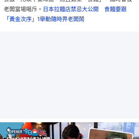
老闆當場喝斥。
日本拉麵店禁忌大公開　食麵要跟
「黃金次序」1舉動隨時畀老闆鬧