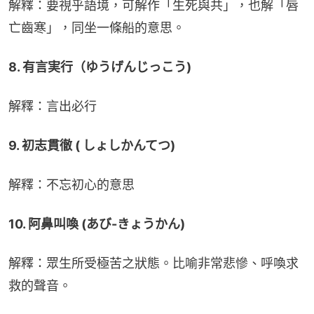
解釋：要視乎語境，可解作「生死與共」，也解「唇
亡齒寒」，同坐一條船的意思。
8. 有言実行（ゆうげんじっこう)
解釋：言出必行
9. 初志貫徹 ( しょしかんてつ)
解釋：不忘初心的意思
10. 阿鼻叫喚 (あび-きょうかん)
解釋：眾生所受極苦之狀態。比喻非常悲慘、呼喚求
救的聲音。