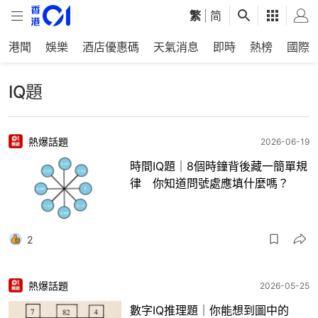
繁
|
简
港聞
娛樂
酒店優惠碼
天氣消息
即時
熱榜
國際
IQ題
熱爆話題
2026-06-19
時間IQ題｜8個時鐘背後藏一簡單規
律 你知道問號處應填什麼嗎？
2
熱爆話題
2026-05-25
數字IQ推理題｜你能想到圖中的