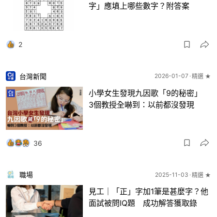
字」應填上哪些數字？附答案
2
台灣新聞
2026-01-07
精選 ★
小學女生發現九因歌「9的秘密」
3個教授全嚇到：以前都沒發現
36
職場
2025-11-03
精選 ★
見工｜「正」字加1筆是甚麼字？他
面試被問IQ題 成功解答獲取錄