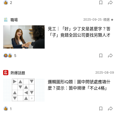
2
職場
2025-09-25
精選 ★
見工｜「好」少了女是甚麼字？答
「子」竟錯全因公司要找另類人才
5
熱爆話題
2025-08-09
邏輯圖形IQ題｜圖中問號處應填什
麼？提示：箇中規律「不止4格」
1