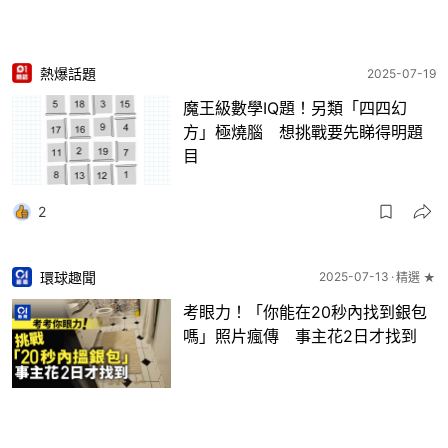
熱爆話題
2025-07-19
魔王級數學IQ題！另類「四四幻
方」極燒腦 想挑戰要先睇得明題
目
2
環球趣聞
2025-07-13
精選 ★
考眼力！「你能在20秒內找到銀包
嗎」照片瘋傳 事主花2日才找到
66