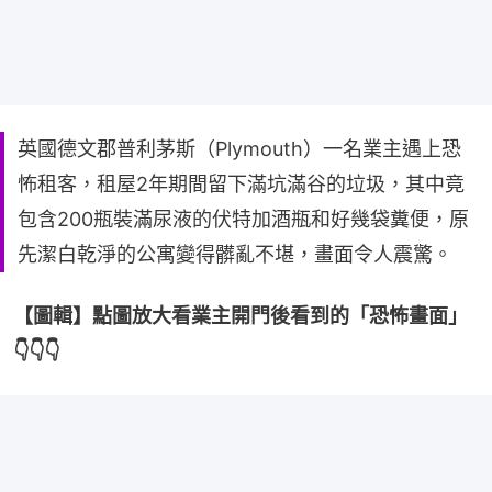
英國德文郡普利茅斯（Plymouth）一名業主遇上恐
怖租客，租屋2年期間留下滿坑滿谷的垃圾，其中竟
包含200瓶裝滿尿液的伏特加酒瓶和好幾袋糞便，原
先潔白乾淨的公寓變得髒亂不堪，畫面令人震驚。
【圖輯】點圖放大看業主開門後看到的「恐怖畫面」
👇👇👇