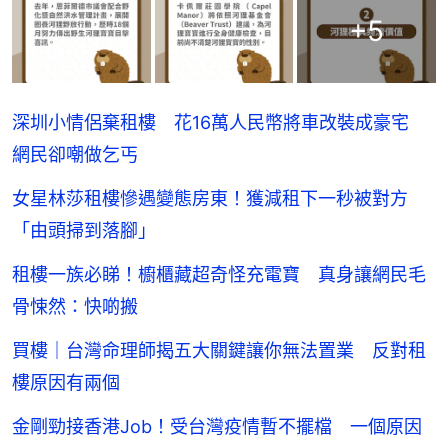
+
5
深圳小情侶棄租樓 花16萬人民幣將車改裝成豪宅
網民卻嘲做乞丐
女星林莎租樓慘遇變態房東！獲減租下一秒被對方
「由頭掃到落腳」
租樓一族必睇！櫥櫃藏超奇怪充電寶 真身讓網民毛
骨悚然：快啲搬
買樓｜台灣命理師揭五大關鍵讓你無法置業 反對租
樓原因有兩個
金剛勁接香港Job！受台灣疫情暫不擺檔 一個原因