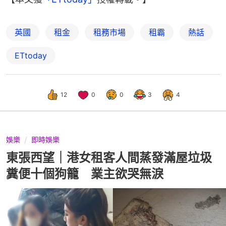
英國
租金
租務市場
租霸
熱話
ETtoday
12
0
0
3
4
娛樂
即時娛樂
東張西望｜港女租客人間蒸發滿屋垃圾
糞便十個狗籠 業主欲哭無淚