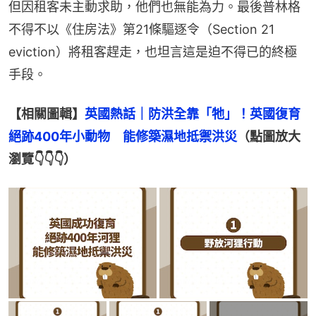
但因租客未主動求助，他們也無能為力。最後普林格
不得不以《住房法》第21條驅逐令（Section 21 
eviction）將租客趕走，也坦言這是迫不得已的終極
手段。
【相關圖輯】
英國熱話｜防洪全靠「牠」！英國復育
絕跡400年小動物　能修築濕地抵禦洪災
（點圖放大
瀏覽👇👇👇）