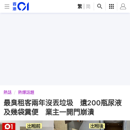
繁
|
简
熱話
熱爆話題
最臭租客兩年沒丟垃圾 遺200瓶尿液
及幾袋糞便 業主一開門崩潰