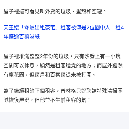
屋子裡還可看見叫外賣的垃圾、蛋殼和空罐。
天王嫂「零蚊出租豪宅」租客被傳是2位圈中人 租4
年慳逾百萬港紙
屋子裡堆滿整整2年份的垃圾，只有沙發上有一小塊
空間可以休息，顯然是租客睡覺的地方；而屋外雖然
有座花園，但窗戶和百葉窗從未被打開。
為了繼續租給下個租客，普林格只好聘請特殊清掃團
隊恢復屋況，但他並不生前租客的氣：