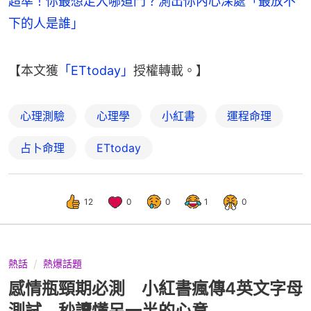
超準！你最想走入哪道門？測出你內心深處「最放不
下的人是誰」
【本文獲
「ETtoday」
授權轉載。】
心理測驗
心理學
小紅書
運程命理
占卜命理
ETtoday
12
0
0
1
0
熱話
熱爆話題
感情瓶頸期必測 小紅書瘋傳4英文字母
測試 秒讀懂另一半的心意