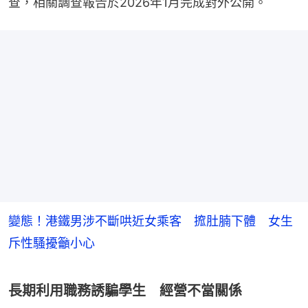
查，相關調查報告於2026年1月完成對外公開。
變態！港鐵男涉不斷哄近女乘客 搲肚腩下體 女生
斥性騷擾籲小心
長期利用職務誘騙學生 經營不當關係