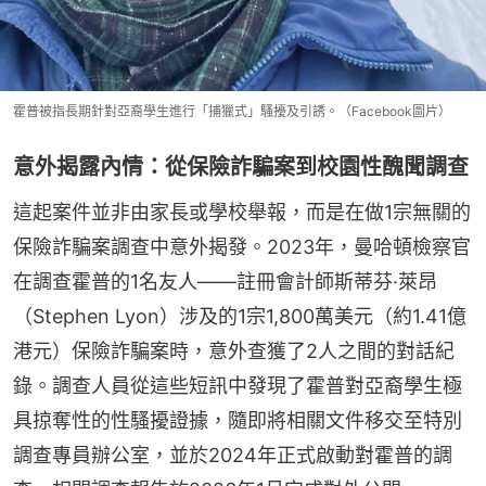
霍普被指長期針對亞裔學生進行「捕獵式」騷擾及引誘。（Facebook圖片）
意外揭露內情：從保險詐騙案到校園性醜聞調查
這起案件並非由家長或學校舉報，而是在做1宗無關的
保險詐騙案調查中意外揭發。2023年，曼哈頓檢察官
在調查霍普的1名友人——註冊會計師斯蒂芬·萊昂
（Stephen Lyon）涉及的1宗1,800萬美元（約1.41億
港元）保險詐騙案時，意外查獲了2人之間的對話紀
錄。調查人員從這些短訊中發現了霍普對亞裔學生極
具掠奪性的性騷擾證據，隨即將相關文件移交至特別
調查專員辦公室，並於2024年正式啟動對霍普的調