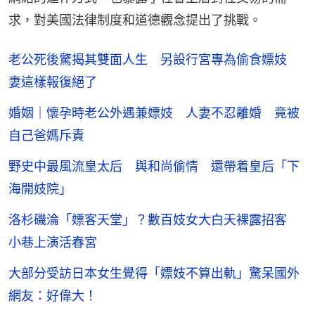
求，對美國法律制度和道德觀念提出了挑戰。
老公死後驚揭其雙面人生 另設行宮專為偷食嫖妓
妻這樣報復絕了
婚姻｜懷孕時老公外遇兼嫖妓 人妻不忍離婚 竟被
自己爸媽斥責
野史中最風流皇太后 與和尚偷情 還帶着皇后「下
海開妓院」
洛杉磯淪「嫖客天堂」？數百妓女大白天裸露招客
小巷上演活春宮
大部分受訪日本女生覺得「嫖妓不算出軌」驚呆國外
網友：好偉大！