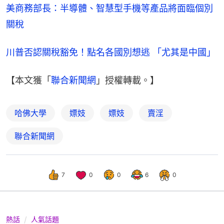
美商務部長：半導體、智慧型手機等產品將面臨個別
關稅
川普否認關稅豁免！點名各國別想逃 「尤其是中國」
【本文獲「
聯合新聞網
」授權轉載。】
哈佛大學
嫖妓
嫖妓
賣淫
聯合新聞網
7
0
0
6
0
熱話
人氣話題