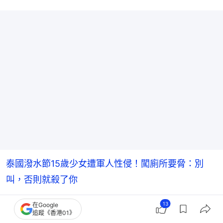
泰國潑水節15歲少女遭軍人性侵！闖廁所要脅：別
叫，否則就殺了你
13
在Google
追蹤《香港01》
熱話
世界搜奇
性侵
性騷擾