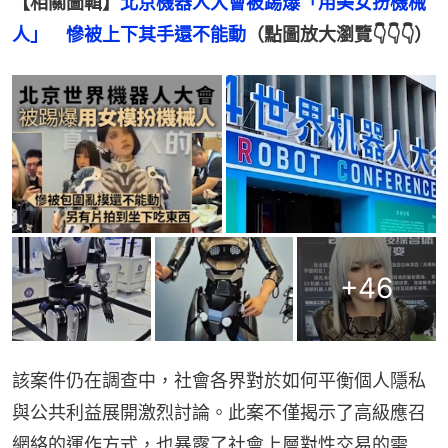
【相關圖輯】
北京機器人大會被踢爆「用美女扮機械
人」　慘被上下其手還不能動
（點圖放大瀏覽👇👇👇）
+
46
該案件仍在調查中，社會各界對於如何平衡個人隱私
與公共利益展開激烈討論。​此案不僅揭示了高級應召
網絡的運作方式，也暴露了社會上層對性交易的需