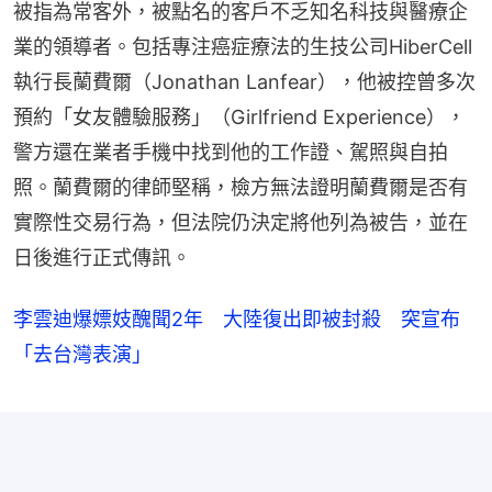
被指為常客外，被點名的客戶不乏知名科技與醫療企
業的領導者。包括專注癌症療法的生技公司HiberCell
執行長蘭費爾（Jonathan Lanfear），他被控曾多次
預約「女友體驗服務」（Girlfriend Experience），
警方還在業者手機中找到他的工作證、駕照與自拍
照。蘭費爾的律師堅稱，檢方無法證明蘭費爾是否有
實際性交易行為，但法院仍決定將他列為被告，並在
日後進行正式傳訊。
李雲迪爆嫖妓醜聞2年 大陸復出即被封殺 突宣布
「去台灣表演」