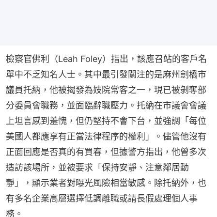
檢察官佛利（Leah Foley）指出，該應召站的客戶名
單中不乏知名人士。其中最引發關注的是麻州劍橋市
議員托納，他被揭發為妓院常客之一，現已被剝奪部
分委員會職務，並面臨辭職壓力。托納在市議會會議
上坦言感到羞愧，但仍堅持不會下台，並強調「每位
美國人都應享有正當法律程序的權利」。儘管他沒有
正面回應是否真的有買春，但據警方指出，他曾多次
造訪該場所，並被要求「保持安靜、注意鄰居動
靜」，顯示業者對曝光風險相當敏感。除托納外，也
有多名企業高層選擇低調離職或請長假處理個人事
務。