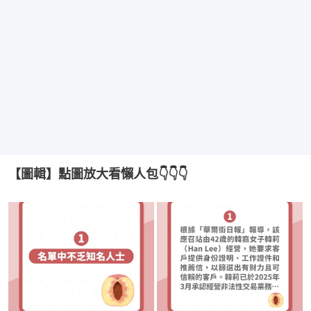
【圖輯】點圖放大看懶人包👇👇👇