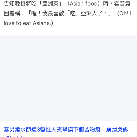
告知晚餐將吃「亞洲菜」（Asian food）時，霍普竟
回覆稱：「喔！我最喜歡「吃」亞洲人了。」（Oh! I 
love to eat Asians.）
泰男潑水節遭3變性人夾擊摸下體留吻痕 崩潰哭訴