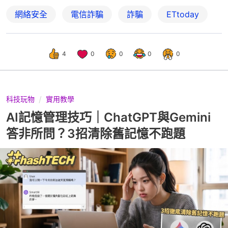
網絡安全
電信詐騙
詐騙
ETtoday
4
0
0
0
0
科技玩物
實用教學
AI記憶管理技巧｜ChatGPT與Gemini
答非所問？3招清除舊記憶不跑題