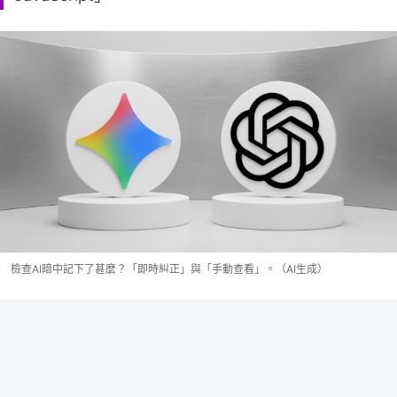
檢查AI暗中記下了甚麼？「即時糾正」與「手動查看」。（AI生成）