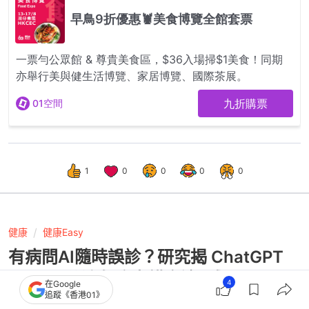
1
0
0
0
0
健康
健康Easy
有病問AI隨時誤診？研究揭 ChatGPT
Health 分流急症出錯率逾5成
4
在Google
追蹤《香港01》