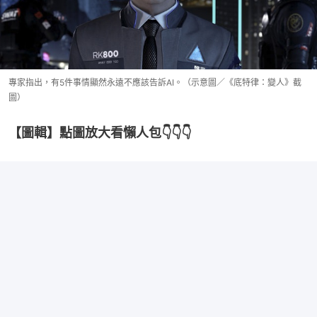
專家指出，有5件事情顯然永遠不應該告訴AI。（示意圖／《底特律：變人》截
圖）
【圖輯】點圖放大看懶人包👇👇👇