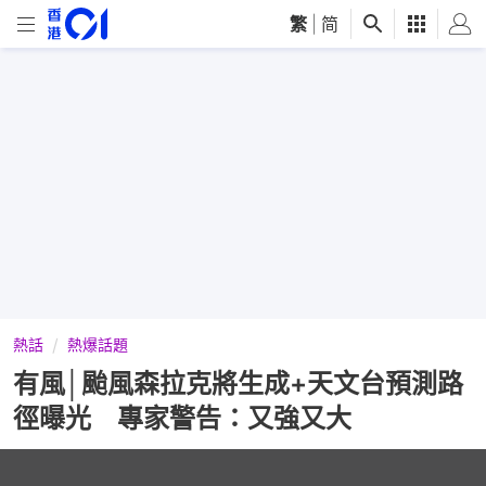
繁
|
简
熱話
熱爆話題
有風│颱風森拉克將生成+天文台預測路
徑曝光 專家警告：又強又大