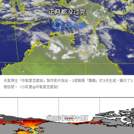
天氣博主「中氣愛怎麼說」製作影片指出，3號颱風「鸚鵡」於3月生成，顯示了3
個信號。（小紅書@中氣愛怎麼說）