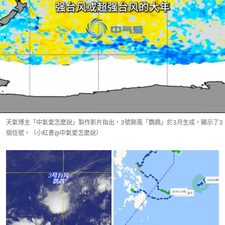
天氣博主「中氣愛怎麼說」製作影片指出，3號颱風「鸚鵡」於3月生成，顯示了3
個信號。（小紅書@中氣愛怎麼說）