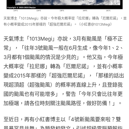
天氣博主「1013Megi」亦說，今年極大概率從「拉尼娜」轉為「厄爾尼諾」，並
有小概率變成2015年那樣的「超強厄爾尼諾」。（小紅書@1013Megi）
天氣博主「1013Megi」亦說，3月有颱風是「極不正
常」，「往年3號颱風一般在6月生成，像今年1、2、
3月都有1個颱風的情況是少見的」。他又指，今年極
大概率從「拉尼娜」轉為「厄爾尼諾」，並有小概率
變成2015年那樣的「超強厄爾尼諾」，「那樣的話出
現超頂超（超強颱風）的概率將直線上升，且登錄我
國的颱風也有可能增多」，警告「今年只會比往年更
加極端，請各位時刻關注颱風路徑，做好防備！」。
至近日，再有小紅書博主以「4號新颱風要來啦？雙
風暴罕見共舞」為題發相發文，引述超級電腦預報指