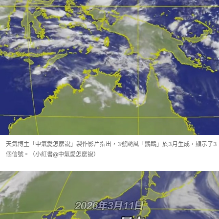
天氣博主「中氣愛怎麼說」製作影片指出，3號颱風「鸚鵡」於3月生成，顯示了3
個信號。（小紅書@中氣愛怎麼說）