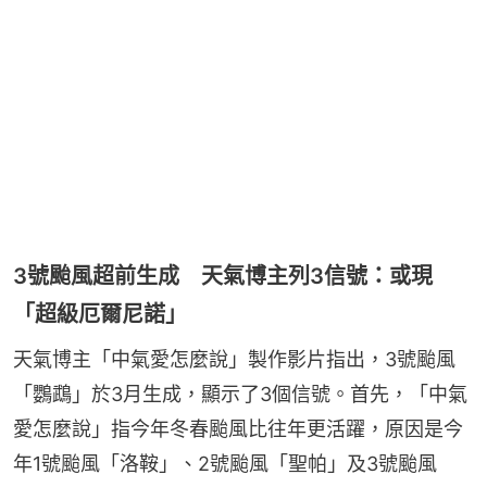
3號颱風超前生成 天氣博主列3信號：或現
「超級厄爾尼諾」
天氣博主「中氣愛怎麼說」製作影片指出，3號颱風
「鸚鵡」於3月生成，顯示了3個信號。首先，「中氣
愛怎麼說」指今年冬春颱風比往年更活躍，原因是今
年1號颱風「洛鞍」、2號颱風「聖帕」及3號颱風