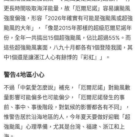
更長時間吸取海洋能量，故「厄爾尼諾」容易讓颱風
強度偏強，形容「2026年確實有可能是強颱風或超強
颱風的大年」，「像是2015年那樣的超級厄爾尼諾年
份，全年一共搞出15個超強颱風，佔比超過55%。而
這些超強颱風裏面，八九十月都各有1個登陸我國，其
中1個還是讓湛江人心有餘悸的『彩虹』」。
警告4地區小心
不過「中氣愛怎麼說」補充，「厄爾尼諾」對颱風數
量影響可能偏多也可能偏少，「厄爾尼諾發生的事
前、事中、事後階段，對氣候的影響都各有不同」，
惟警告居於沿海地區的人，今年夏天要做好迎戰「超
強颱風」心理準備，尤其是台灣、福建、浙江和上
海。