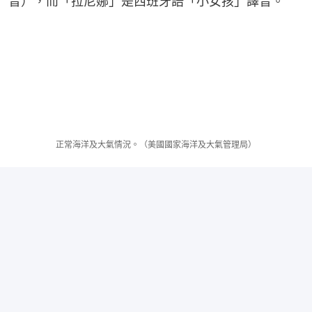
音），而「拉尼娜」是西班牙語「小女孩」譯音。
正常海洋及大氣情況。（美國國家海洋及大氣管理局）