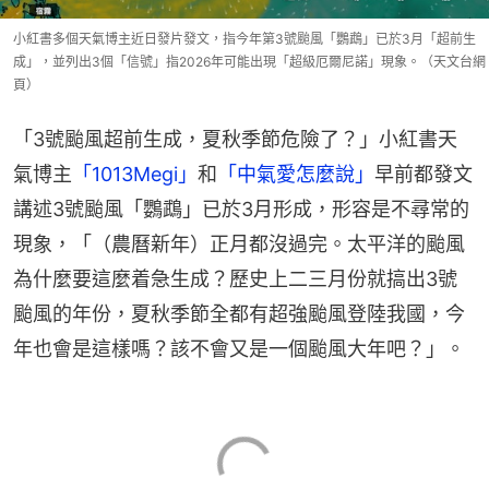
小紅書多個天氣博主近日發片發文，指今年第3號颱風「鸚鵡」已於3月「超前生
成」，並列出3個「信號」指2026年可能出現「超級厄爾尼諾」現象。（天文台網
頁）
「3號颱風超前生成，夏秋季節危險了？」小紅書天
氣博主
「1013Megi」
和
「中氣愛怎麼說」
早前都發文
講述3號颱風「鸚鵡」已於3月形成，形容是不尋常的
現象，「（農曆新年）正月都沒過完。太平洋的颱風
為什麼要這麼着急生成？歷史上二三月份就搞出3號
颱風的年份，夏秋季節全都有超強颱風登陸我國，今
年也會是這樣嗎？該不會又是一個颱風大年吧？」。