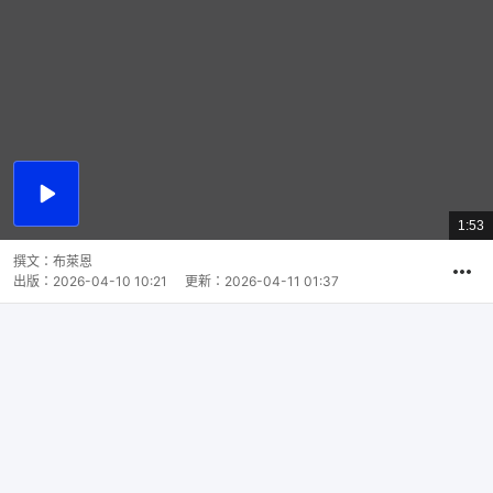
播
放
1:53
總
影
共
片
時
撰文：
布萊恩
間
出版：
2026-04-10 10:21
更新：
2026-04-11 01:37