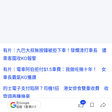
有片｜九巴大叔無按鐘被拒下車！發爛渣打車長 遭
乘客圍攻KO報警
有片｜電車阿伯拒付$1.5車費：我做咗幾十年！ 女
車長霸氣KO獲讚
的士電子支付陷阱？司機1招 港女慘食雙重收費 收
齊頭再賺幾毫
44
在Google
有片│東鐵頭等男女遊客逃票斷正！求情「坐錯」想
追蹤《香港01》