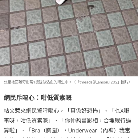
公屋地面離奇出現1塊疑似沾血的衛生巾。（「threads＠_anson.1202」圖片）
網民斥嘔心：咁低質素嘅
帖文惹來網民驚呼嘔心，「真係好恐怖」、「乜X嘢
事呀，咁低質素嘅」、「你仲夠薑影相，合埋眼行過
算啦」、「Bra（胸圍），Underwear（內褲）我當