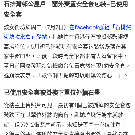
石排灣邨公屋戶 窗外棄置安全套包裝+已使用
安全套
該女街坊於周二（7月7日）
在facebook群組「石排灣
街坊吹水會」發帖
，指她住在香港仔石排灣邨碧銀樓
高層單位，5月初已經發現有安全套包裝袋跌落在其
家中窗口外，之後一段時間全家都未有人逗留家中，
至日前回家發現冷氣機窗台位置竟然出現1個安全套，
遂崩潰表示：「救命啊！點解可以咁無公德心！」。
已使用安全套被掛樓下單位外牆石壆
從樓主上傳照片可見，最初有1個已被撕掉的安全套包
裝跌下在其單位外牆的窗台，亂拋垃圾行為本就離
譜，但另外2張照片顯示，未知是否同一單位住戶，
之後竟然將已使用的安全套直接棄出窗外，最終跌在