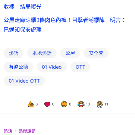
收樓 結局曝光
公屋走廊晾曬3條肉色內褲！目擊者嘲擺陣 明言：
已通知保安處理
熱話
本地熱話
公屋
安全套
有違公德
01 Video
OTT
01‌ ‌Video‌ ‌OTT
6
0
0
10
11
熱話
熱爆話題