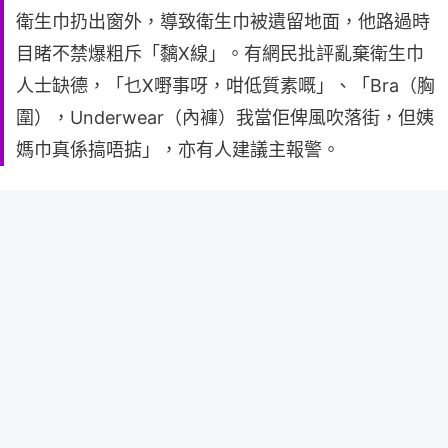
衛生巾扔出窗外，導致衛生巾被遺留地面，他路過時
目睹不禁爆粗斥「黐X線」。有網民批評亂棄衛生巾
人士缺德，「乜X嘢事呀，咁低質素嘅」、「Bra（胸
圍），Underwear（內褲）我當佢俾風吹落街，但姨
媽巾真係搞唔掂」，亦有人建議主報警。