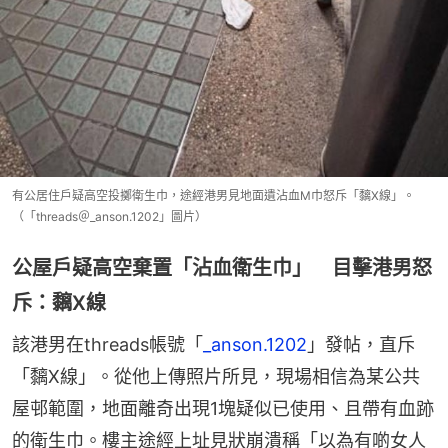
有公居住戶疑高空投擲衛生巾，途經港男見地面遺沾血M巾怒斥「黐X線」。
（「threads＠_anson.1202」圖片）
公屋戶疑高空棄置「沾血衛生巾」 目擊港男怒
斥：黐X線
該港男在threads帳號「
_anson.1202
」發帖，直斥
「黐X線」。從他上傳照片所見，現場相信為某公共
屋邨範圍，地面離奇出現1塊疑似已使用、且帶有血跡
的衛生巾。樓主途經上址見狀崩潰稱「以為有啲女人