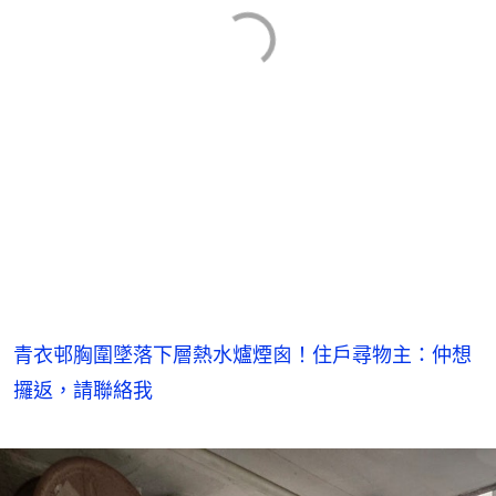
青衣邨胸圍墜落下層熱水爐煙囪！住戶尋物主：仲想
攞返，請聯絡我