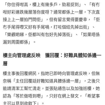
「你住得咁高，樓上有幾多戶，勁易捉到」、「有冇
咁好彩連跌幾層落你度呀？通常都係上一層，下次直
接上上一層拍門問佢」，但有留言覺得要慶幸，「佢
冇手尾得嚟又好有手尾喎，打咗個結先掉出街」、
「樂觀啲睇，佢都叫有包好先掉落街」、「如果唔係
漏到周圍都係」。
樓主向管理處反映 獲回覆：好難具體知係邊一
層
樓主事後回覆網民，指她已即時向管理處反映，但無
奈稱「主任回覆話好難知道具體係邊一層」，之後只
能請清潔工幫忙清走，並張貼通告以及加強巡樓，她
認為「等於做唔到嘢」，只好在網上發文，「希望事
主可以見到收斂下」。