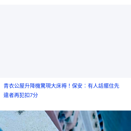
青衣公屋升降機驚現大床褥！保安︰有人話擺住先
違者再犯扣7分