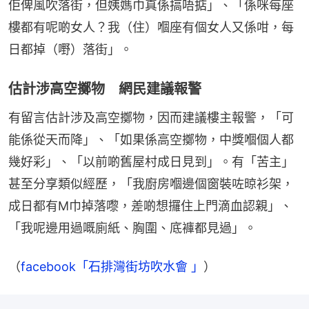
佢俾風吹落街，但姨媽巾真係搞唔掂」、「係咪每座
樓都有呢啲女人？我（住）嗰座有個女人又係咁，每
日都掉（嘢）落街」。
估計涉高空擲物 網民建議報警
有留言估計涉及高空擲物，因而建議樓主報警，「可
能係從天而降」、「如果係高空擲物，中獎嗰個人都
幾好彩」、「以前啲舊屋村成日見到」。有「苦主」
甚至分享類似經歷，「我廚房嗰邊個窗裝咗晾衫架，
成日都有M巾掉落嚟，差啲想攞住上門滴血認親」、
「我呢邊用過嘅廁紙、胸圍、底褲都見過」。
（
facebook「石排灣街坊吹水會 」
）