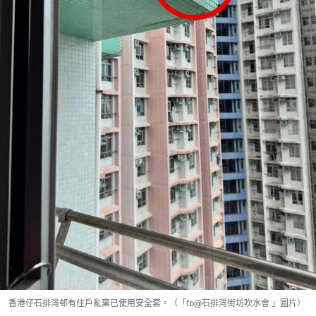
香港仔石排灣邨有住戶亂棄已使用安全套。（「fb@石排灣街坊吹水會 」圖片）