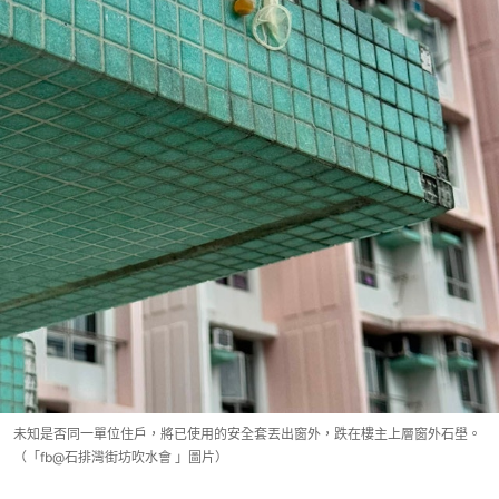
未知是否同一單位住戶，將已使用的安全套丟出窗外，跌在樓主上層窗外石壆。
（「fb@石排灣街坊吹水會 」圖片）