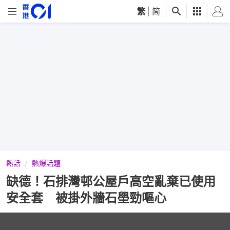
繁
|
简
熱話
熱爆話題
缺德！石排灣邨公屋戶高空亂棄已使用
安全套 被掛外牆石壆勁嘔心