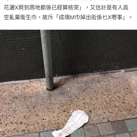
花灑X屙到周地都係已經算核突」，又估計是有人高
空亂棄衛生巾，故斥「成塊M巾掉出街係乜X嘢事」。