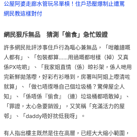
公屋阿婆走廊水管玩吊單槓！住戶恐壓爆制止遭罵
網民教這樣對付
網民狠斥無品 猜測「偷食」急忙毁證
許多網民批評涉事住戶行為嘔心兼無品，「咁離譜嘅
人都有」、「包裝都算……用過嘅都咁樣（掉）又真
係PX咗啲」、「我家姐直情（係）晾衫架，係人哋用
完新鮮拋落嚟，好彩冇衫喺到，房署叫阿姐上嚟清咗
就算」、「做乜唔揼喺自己個垃圾桶？驚俾屋企人
知」、「係唔係『偷食』（連）垃圾桶都唔敢掉」、
「罪證，太心急要銷毁」，又笑稱「充滿活力的屋
邨」、「daddy唔好抌低我呀」。
有人指出樓主既然是住在高層，已經大大縮小範圍，