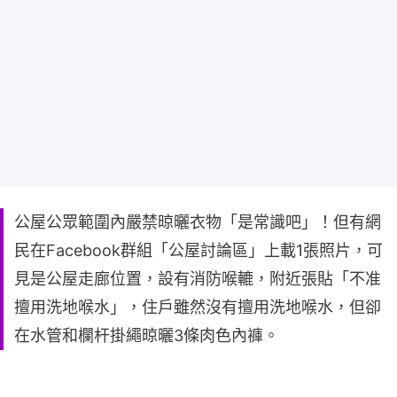
公屋公眾範圍內嚴禁晾曬衣物「是常識吧」！但有網
民在Facebook群組「公屋討論區」上載1張照片，可
見是公屋走廊位置，設有消防喉轆，附近張貼「不准
擅用洗地喉水」，住戶雖然沒有擅用洗地喉水，但卻
在水管和欄杆掛繩晾曬3條肉色內褲。