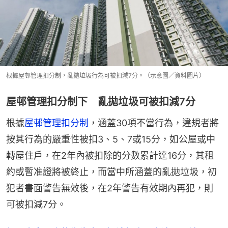
根據屋邨管理扣分制，亂拋垃圾行為可被扣減7分。（示意圖／資料圖片）
屋邨管理扣分制下 亂拋垃圾可被扣減7分
根據
屋邨管理扣分制
，涵蓋30項不當行為，違規者將
按其行為的嚴重性被扣3、5、7或15分，如公屋或中
轉屋住戶，在2年內被扣除的分數累計達16分，其租
約或暫准證將被終止，而當中所涵蓋的亂拋垃圾，初
犯者書面警告無效後，在2年警告有效期內再犯，則
可被扣減7分。