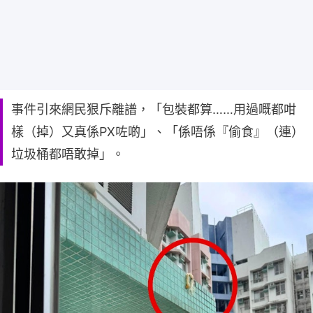
事件引來網民狠斥離譜，「包裝都算……用過嘅都咁
樣（掉）又真係PX咗啲」、「係唔係『偷食』（連）
垃圾桶都唔敢掉」。