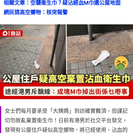
相關文章：空襲衛生巾？疑沾經血M巾遺公屋地面　
網民猜高空擲物：核突報警
女士們每月要承受「大姨媽」到訪確實難頂，但謹記
切勿故亂棄置衛生巾！日前有港男於社交平台發文，
發現有公屋住戶疑似高空擲物，將已經使用、沾血的