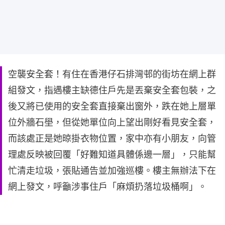
空襲安全套！有住在香港仔石排灣邨的街坊在網上群
組發文，指遇樓主缺德住戶先是丟棄安全套包裝，之
後又將已使用的安全套直接棄出窗外，跌在她上層單
位外牆石壆，但從她單位向上望出剛好看見安全套，
而該處正是她晾掛衣物位置，家中亦有小朋友，向管
理處反映被回覆「好難知道具體係邊一層」，只能幫
忙清走垃圾，張貼通告並加強巡樓。樓主無辦法下在
網上發文，呼籲涉事住戶「麻煩扔落垃圾桶啊」。