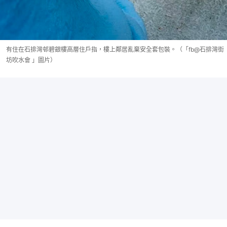
有住在石排灣邨碧銀樓高層住戶指，樓上鄰居亂棄安全套包裝。（「fb@石排灣街
坊吹水會 」圖片）