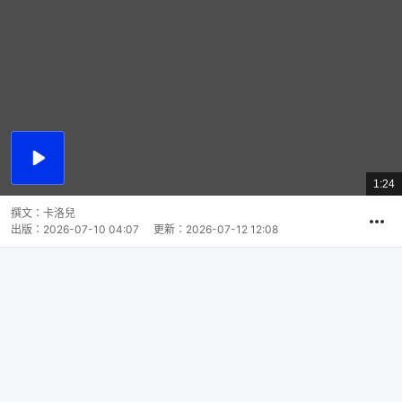
播
放
1:24
總
影
共
片
時
撰文：
卡洛兒
間
出版：
2026-07-10 04:07
更新：
2026-07-12 12:08